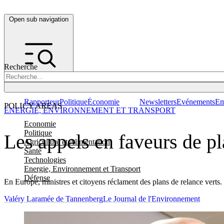
Open sub navigation
Recherche
Rapporteur
Politique
Économie
Newsletters
Evénements
Em
POLICY AREAS
ENERGIE, ENVIRONNEMENT ET TRANSPORT
Economie
Politique
Les appels en faveurs de pl
Agriculture et Alimentation
Santé
Technologies
Energie, Environnement et Transport
Défense
En Europe, ministres et citoyens réclament des plans de relance verts. 
Valéry Laramée de Tannenberg
Le Journal de l'Environnement