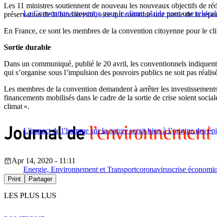
Les 11 ministres soutiennent de nouveau les nouveaux objectifs de réd
La Convention citoyenne pour le climat plaide pour une relocali
préservation de la biodiversité, « ce qui constitue une partie de la répo
En France, ce sont les membres de la convention citoyenne pour le cl
Sortie durable
Dans un communiqué, publié le 20 avril, les conventionnels indiquent av
qui s’organise sous l’impulsion des pouvoirs publics ne soit pas réalisé
Les membres de la convention demandent à arrêter les investissements d
financements mobilisés dans le cadre de la sortie de crise soient socia
climat ».
L’impact de l’homme sur la nature serait bien à l’origine des é
Apr 14, 2020 - 11:11
Energie, Environnement et Transport
coronavirus
crise économi
Print
Partager
LES PLUS LUS