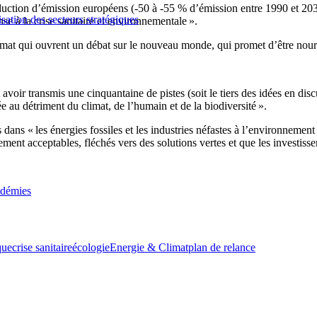
uction d’émission européens (-50 à -55 % d’émission entre 1990 et 2030
sation des secteurs stratégiques
nse à la crise sanitaire et environnementale ».
imat qui ouvrent un débat sur le nouveau monde, qui promet d’être nour
oir transmis une cinquantaine de pistes (soit le tiers des idées en discu
e au détriment du climat, de l’humain et de la biodiversité ».
ans « les énergies fossiles et les industries néfastes à l’environnement
lement acceptables, fléchés vers des solutions vertes et que les investi
pidémies
que
crise sanitaire
écologie
Energie & Climat
plan de relance