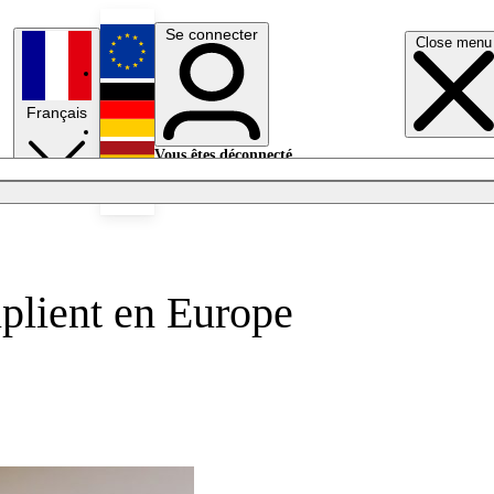
Se connecter
Close menu
English
Français
Deutsch
Vous êtes déconnecté.
Se connecter
Español
Lumières éteintes
iplient en Europe