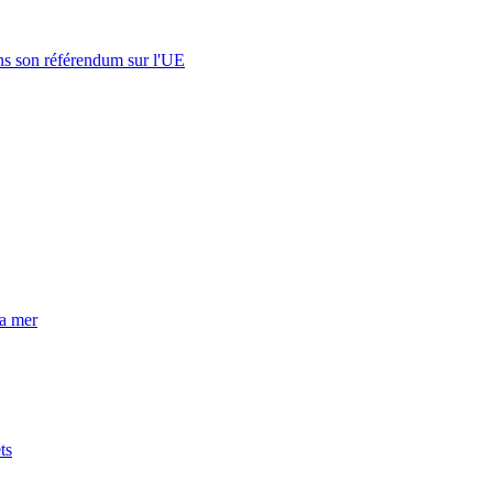
s son référendum sur l'UE
la mer
ts