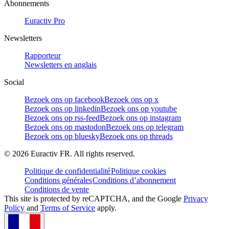
Abonnements
Euractiv Pro
Newsletters
Rapporteur
Newsletters en anglais
Social
Bezoek ons op facebook
Bezoek ons op x
Bezoek ons op linkedin
Bezoek ons op youtube
Bezoek ons op rss-feed
Bezoek ons op instagram
Bezoek ons op mastodon
Bezoek ons op telegram
Bezoek ons op bluesky
Bezoek ons op threads
©
2026
Euractiv FR. All rights reserved.
Politique de confidentialité
Politique cookies
Conditions générales
Conditions d’abonnement
Conditions de vente
This site is protected by reCAPTCHA, and the Google
Privacy
Policy
and
Terms of Service
apply.