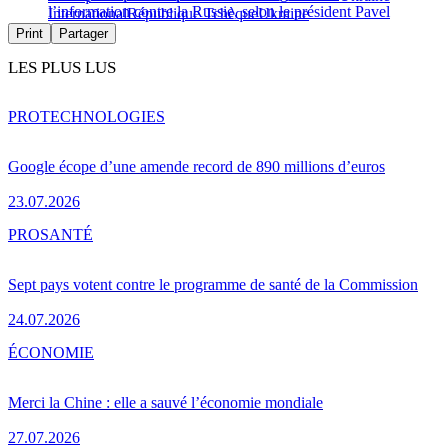
l’information contre la Russie, selon le président Pavel
International
République Tchèque
Ukraine
Print
Partager
LES PLUS LUS
PRO
TECHNOLOGIES
Google écope d’une amende record de 890 millions d’euros
23.07.2026
PRO
SANTÉ
Sept pays votent contre le programme de santé de la Commission
24.07.2026
ÉCONOMIE
Merci la Chine : elle a sauvé l’économie mondiale
27.07.2026