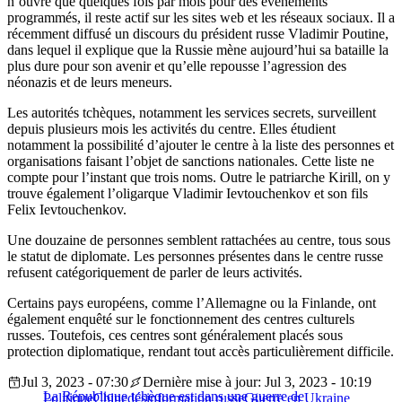
n’ouvre que quelques fois par mois pour des événements
programmés, il reste actif sur les sites web et les réseaux sociaux. Il a
récemment diffusé un discours du président russe Vladimir Poutine,
dans lequel il explique que la Russie mène aujourd’hui sa bataille la
plus dure pour son avenir et qu’elle repousse l’agression des
néonazis et de leurs meneurs.
Les autorités tchèques, notamment les services secrets, surveillent
depuis plusieurs mois les activités du centre. Elles étudient
notamment la possibilité d’ajouter le centre à la liste des personnes et
organisations faisant l’objet de sanctions nationales. Cette liste ne
compte pour l’instant que trois noms. Outre le patriarche Kirill, on y
trouve également l’oligarque Vladimir Ievtouchenkov et son fils
Felix Ievtouchenkov.
Une douzaine de personnes semblent rattachées au centre, tous sous
le statut de diplomate. Les personnes présentes dans le centre russe
refusent catégoriquement de parler de leurs activités.
Certains pays européens, comme l’Allemagne ou la Finlande, ont
également enquêté sur le fonctionnement des centres culturels
russes. Toutefois, ces centres sont généralement placés sous
protection diplomatique, rendant tout accès particulièrement difficile.
Jul 3, 2023 - 07:30
Dernière mise à jour: Jul 3, 2023 - 10:19
La République tchèque est dans une guerre de
Politique
Chine
désinformation russe
Guerre en Ukraine