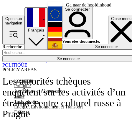
Ga naar de hoofdinhoud
Se connecter
Open sub
Close menu
English
navigation
Français
Deutsch
Vous êtes déconnecté.
Recherche
Se connecter
Español
Lumières éteintes
Se connecter
Rapporteur
Politique
Économie
Newsletters
Evénements
Em
POLITIQUE
POLICY AREAS
Les autorités tchèques
Economie
Politique
enquêtent sur les activités d’un
Agriculture et Alimentation
Santé
étrange centre culturel russe à
Technologies
Energie, Environnement et Transport
Prague
Défense