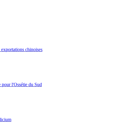
s exportations chinoises
e pour l'Ossétie du Sud
licium