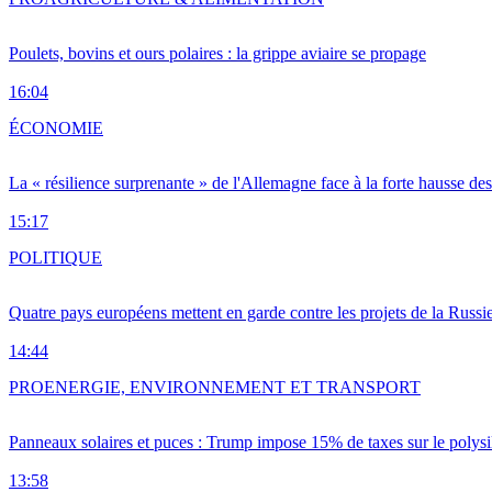
Poulets, bovins et ours polaires : la grippe aviaire se propage
16:04
ÉCONOMIE
La « résilience surprenante » de l'Allemagne face à la forte hausse de
15:17
POLITIQUE
Quatre pays européens mettent en garde contre les projets de la Russi
14:44
PRO
ENERGIE, ENVIRONNEMENT ET TRANSPORT
Panneaux solaires et puces : Trump impose 15% de taxes sur le polysi
13:58