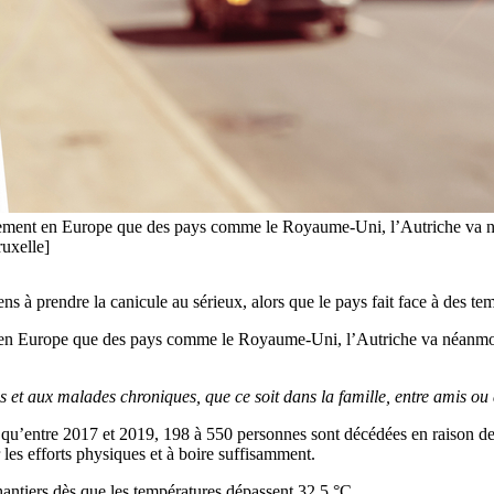
uellement en Europe que des pays comme le Royaume-Uni, l’Autriche va n
ruxelle]
ns à prendre la canicule au sérieux, alors que le pays fait face à des te
nt en Europe que des pays comme le Royaume-Uni, l’Autriche va néanmoi
s et aux malades chroniques, que ce soit dans la famille, entre amis ou 
ulé qu’entre 2017 et 2019, 198 à 550 personnes sont décédées en raison 
r les efforts physiques et à boire suffisamment.
chantiers dès que les températures dépassent 32,5 °C.