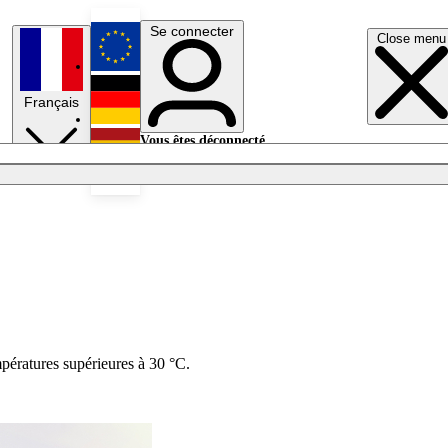
Se connecter
Close menu
English
Français
Deutsch
Vous êtes déconnecté.
Se connecter
Español
Lumières éteintes
mpératures supérieures à 30 °C.