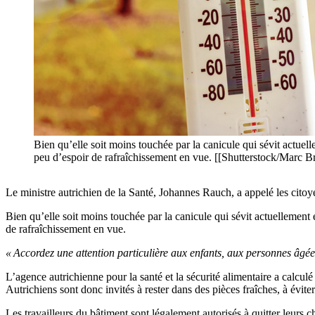
Bien qu’elle soit moins touchée par la canicule qui sévit act
peu d’espoir de rafraîchissement en vue. [[Shutterstock/Marc B
Le ministre autrichien de la Santé, Johannes Rauch, a appelé les citoye
Bien qu’elle soit moins touchée par la canicule qui sévit actuelleme
de rafraîchissement en vue.
« Accordez une attention particulière aux enfants, aux personnes âgée
L’agence autrichienne pour la santé et la sécurité alimentaire a calc
Autrichiens sont donc invités à rester dans des pièces fraîches, à évite
Les travailleurs du bâtiment sont légalement autorisés à quitter leurs 