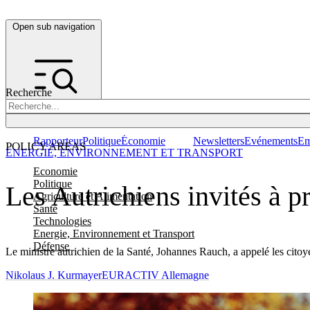
Open sub navigation
Recherche
Rapporteur
Politique
Économie
Newsletters
Evénements
Em
POLICY AREAS
ENERGIE, ENVIRONNEMENT ET TRANSPORT
Economie
Politique
Les Autrichiens invités à p
Agriculture et Alimentation
Santé
Technologies
Energie, Environnement et Transport
Défense
Le ministre autrichien de la Santé, Johannes Rauch, a appelé les citoye
Nikolaus J. Kurmayer
EURACTIV Allemagne