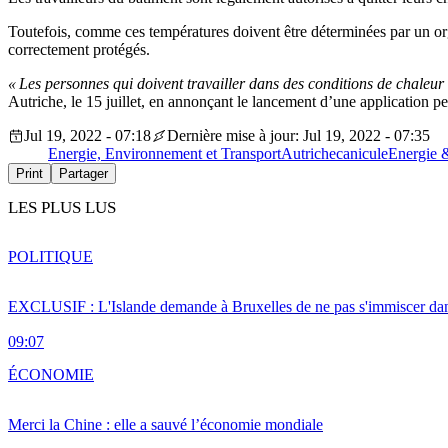
Toutefois, comme ces températures doivent être déterminées par un org
correctement protégés.
« Les personnes qui doivent travailler dans des conditions de chaleu
Autriche, le 15 juillet, en annonçant le lancement d’une application p
Jul 19, 2022 - 07:18
Dernière mise à jour: Jul 19, 2022 - 07:35
Energie, Environnement et Transport
Autriche
canicule
Energie 
Print
Partager
LES PLUS LUS
POLITIQUE
EXCLUSIF : L'Islande demande à Bruxelles de ne pas s'immiscer dan
09:07
ÉCONOMIE
Merci la Chine : elle a sauvé l’économie mondiale