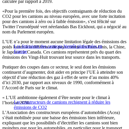
calculée par rapport à 2019.
«Pour la première fois, des objectifs contraignants de réduction du
CO2 pour les camions au niveau européen, avec une forte incitation
pour des camions à zéro ou à faible émission», s’est félicité sur
Twitter l’eurodéputé vert néerlandais Bas Eickhout, qui a négocié au
nom du Parlement européen.
L’UE n’a pour le moment aucune limitation légale des émissions des
Les émissions des camions bientôt plafonnées en
poids lourds à la différence de pays comme les Etats-Unis, la Chine,
Europe
le Japon et le Canada. Ces camions représentent près du quart des
émissions des Vingt-Huit trouvant leur source dans les transports.
Pratiquer des coupes dans ce secteur, le seul dont les émissions
continuent d’augmenter, doit aider en principe l’UE à atteindre son
objectif d’une réduction des gaz à effet de serre d’au moins 40%
d’ici 2030, par rapport aux niveaux de 1990, conformément à
l’Accord de Paris sur le climat.
« L’UE ambitionne également d’être neutre pour le climat à
Les constructeurs de camions rechignent à réduire les
l’horizon 2050.
émissions de CO2
L’Association des constructeurs européens d’automobiles (Acea)
s’était mobilisée pour une baisse des émissions bien inférieure,
expliquant que les possibilités d’électrifier les camions sont bien
moindres que pour les automobiles, en particulier pour le transport