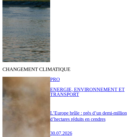
CHANGEMENT CLIMATIQUE
PRO
ENERGIE, ENVIRONNEMENT ET
TRANSPORT
L’Europe brûle : près d’un demi-million
d’hectares réduits en cendres
30.07.2026