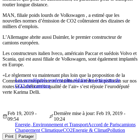
routier longue distance.
MAN, filiale poids lourds de Volkswagen , a estimé que les
nouvelles normes d’émission de CO2 coûteraient des dizaines de
milliers d’emplois.
L’Allemagne abrite aussi Daimler, le premier constructeur de
camions européen.
Les constructeurs italien Iveco, américain Paccar et suédois Volvo et
Scania, qui est aussi filiale de Volkswagen, sont également implantés
en Europe.
«Le règlement va maintenant plus loin que la proposition de la
Les eurodéputés veulent plus réduire les émissions de
Commission européenne et contribuera à réduire la pollution sur nos
CO2 des camions
routes et à améliorer la qualité de l’air» s’est réjouie l’eurodéputé
verte Karima Delli.
Feb 19, 2019 -
Dernière mise à jour: Feb 19, 2019 -
09:54
10:24
Energie, Environnement et Transport
Accord de Paris
camions
Changement Climatique
CO2
Energie & Climat
Pollution
Print
Partager