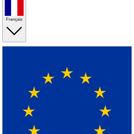
Français