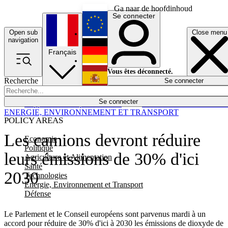
Ga naar de hoofdinhoud
Se connecter
Open sub
Close menu
English
navigation
Français
Deutsch
Vous êtes déconnecté.
Recherche
Se connecter
Español
Lumières éteintes
Se connecter
Rapporteur
Politique
Économie
Newsletters
Evénements
Em
ENERGIE, ENVIRONNEMENT ET TRANSPORT
POLICY AREAS
Les camions devront réduire
Economie
Politique
leurs émissions de 30% d'ici
Agriculture et Alimentation
Santé
2030
Technologies
Energie, Environnement et Transport
Défense
Le Parlement et le Conseil européens sont parvenus mardi à un
accord pour réduire de 30% d'ici à 2030 les émissions de dioxyde de