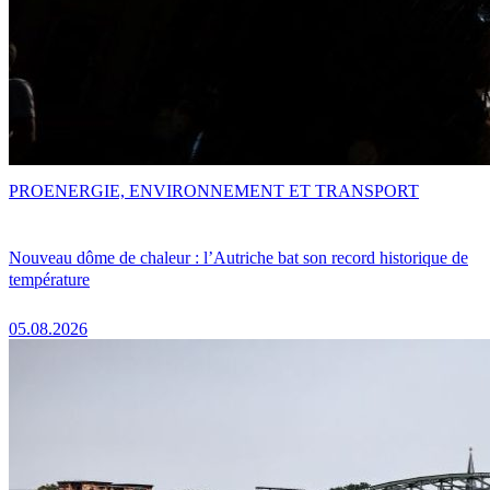
PRO
ENERGIE, ENVIRONNEMENT ET TRANSPORT
Nouveau dôme de chaleur : l’Autriche bat son record historique de
température
05.08.2026