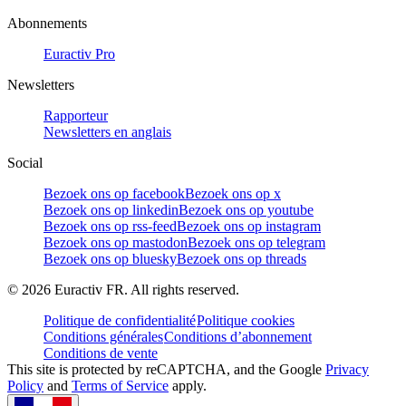
Abonnements
Euractiv Pro
Newsletters
Rapporteur
Newsletters en anglais
Social
Bezoek ons op facebook
Bezoek ons op x
Bezoek ons op linkedin
Bezoek ons op youtube
Bezoek ons op rss-feed
Bezoek ons op instagram
Bezoek ons op mastodon
Bezoek ons op telegram
Bezoek ons op bluesky
Bezoek ons op threads
©
2026
Euractiv FR. All rights reserved.
Politique de confidentialité
Politique cookies
Conditions générales
Conditions d’abonnement
Conditions de vente
This site is protected by reCAPTCHA, and the Google
Privacy
Policy
and
Terms of Service
apply.