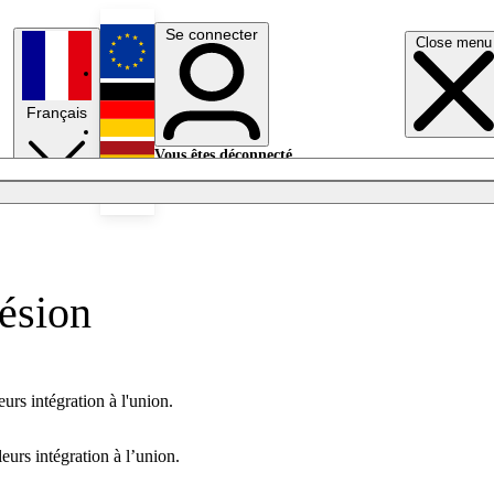
Se connecter
Close menu
English
Français
Deutsch
Vous êtes déconnecté.
Se connecter
Español
Lumières éteintes
ésion
rs intégration à l'union.
urs intégration à l’union.