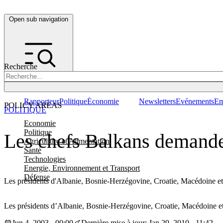
Open sub navigation
Recherche
Rapporteur
Politique
Économie
Newsletters
Evénements
Em
POLICY AREAS
POLITIQUE
Economie
Politique
Les chefs Balkans demande
Agriculture et Alimentation
Santé
Technologies
Energie, Environnement et Transport
Défense
Les présidents d'Albanie, Bosnie-Herzégovine, Croatie, Macédoine et 
Les présidents d’Albanie, Bosnie-Herzégovine, Croatie, Macédoine et 
Jun 4, 2003 - 00:00
Dernière mise à jour: Jan 29, 2010 - 11:42