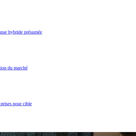
taque hybride présumée
ation du marché
prises pour cible