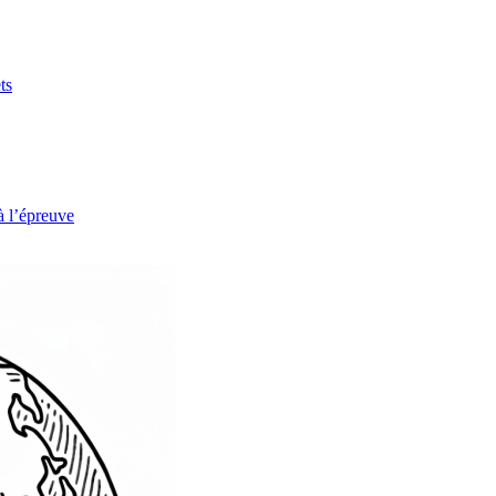
ts
à l’épreuve