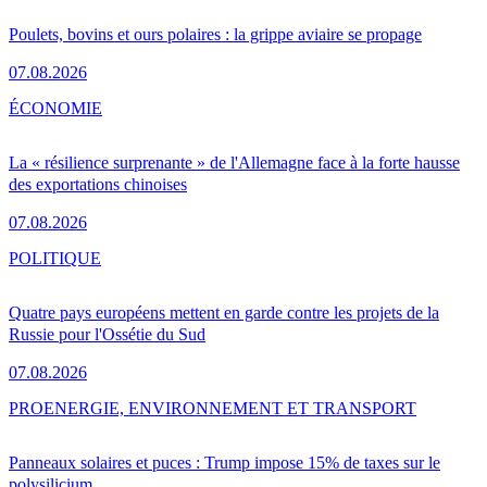
Poulets, bovins et ours polaires : la grippe aviaire se propage
07.08.2026
ÉCONOMIE
La « résilience surprenante » de l'Allemagne face à la forte hausse
des exportations chinoises
07.08.2026
POLITIQUE
Quatre pays européens mettent en garde contre les projets de la
Russie pour l'Ossétie du Sud
07.08.2026
PRO
ENERGIE, ENVIRONNEMENT ET TRANSPORT
Panneaux solaires et puces : Trump impose 15% de taxes sur le
polysilicium