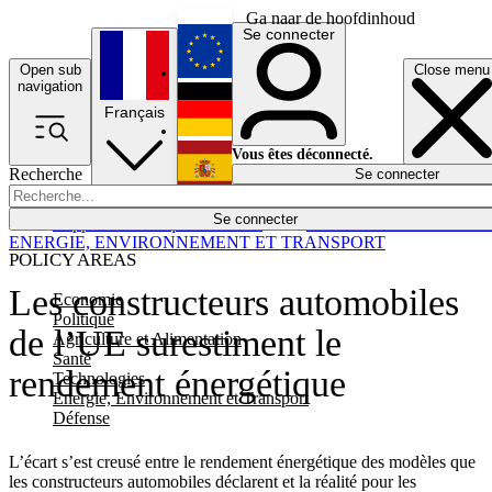
Ga naar de hoofdinhoud
Se connecter
Open sub
Close menu
English
navigation
Français
Deutsch
Vous êtes déconnecté.
Recherche
Se connecter
Español
Lumières éteintes
Se connecter
Rapporteur
Politique
Économie
Newsletters
Evénements
Em
ENERGIE, ENVIRONNEMENT ET TRANSPORT
POLICY AREAS
Les constructeurs automobiles
Economie
Politique
de l’UE surestiment le
Agriculture et Alimentation
Santé
rendement énergétique
Technologies
Energie, Environnement et Transport
Défense
L’écart s’est creusé entre le rendement énergétique des modèles que
les constructeurs automobiles déclarent et la réalité pour les