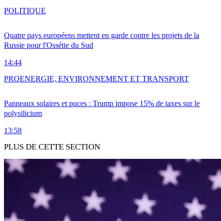
POLITIQUE
Quatre pays européens mettent en garde contre les projets de la
Russie pour l'Ossétie du Sud
14:44
PRO
ENERGIE, ENVIRONNEMENT ET TRANSPORT
Panneaux solaires et puces : Trump impose 15% de taxes sur le
polysilicium
13:58
PLUS DE CETTE SECTION