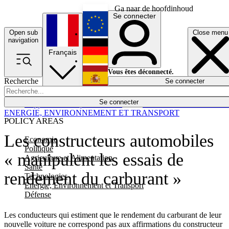
Ga naar de hoofdinhoud
Se connecter
Open sub
Close menu
English
navigation
Français
Deutsch
Vous êtes déconnecté.
Recherche
Se connecter
Español
Lumières éteintes
Se connecter
Rapporteur
Politique
Économie
Newsletters
Evénements
Em
ENERGIE, ENVIRONNEMENT ET TRANSPORT
POLICY AREAS
Les constructeurs automobiles
Economie
Politique
« manipulent les essais de
Agriculture et Alimentation
Santé
rendement du carburant »
Technologies
Energie, Environnement et Transport
Défense
Les conducteurs qui estiment que le rendement du carburant de leur
nouvelle voiture ne correspond pas aux affirmations du constructeur