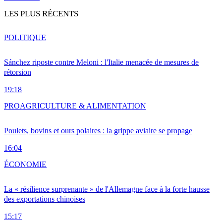
LES PLUS RÉCENTS
POLITIQUE
Sánchez riposte contre Meloni : l'Italie menacée de mesures de
rétorsion
19:18
PRO
AGRICULTURE & ALIMENTATION
Poulets, bovins et ours polaires : la grippe aviaire se propage
16:04
ÉCONOMIE
La « résilience surprenante » de l'Allemagne face à la forte hausse
des exportations chinoises
15:17