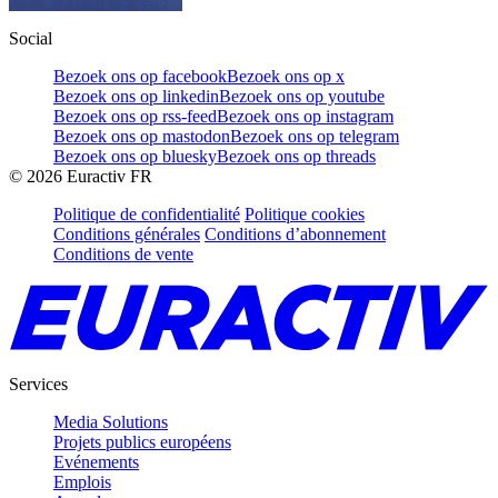
Social
Bezoek ons op facebook
Bezoek ons op x
Bezoek ons op linkedin
Bezoek ons op youtube
Bezoek ons op rss-feed
Bezoek ons op instagram
Bezoek ons op mastodon
Bezoek ons op telegram
Bezoek ons op bluesky
Bezoek ons op threads
©
2026
Euractiv FR
Politique de confidentialité
Politique cookies
Conditions générales
Conditions d’abonnement
Conditions de vente
Services
Media Solutions
Projets publics européens
Evénements
Emplois