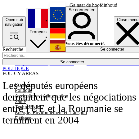
Ga naar de hoofdinhoud
Se connecter
Open sub
Close menu
English
navigation
Français
Deutsch
Vous êtes déconnecté.
Recherche
Se connecter
Español
Lumières éteintes
Se connecter
Rapporteur
Politique
Économie
Newsletters
Evénements
Em
POLITIQUE
POLICY AREAS
Les députés européens
Economie
Politique
demandent que les négociations
Agriculture et Alimentation
Santé
entre l'UE et la Roumanie se
Technologies
Energie, Environnement et Transport
terminent en 2004
Défense