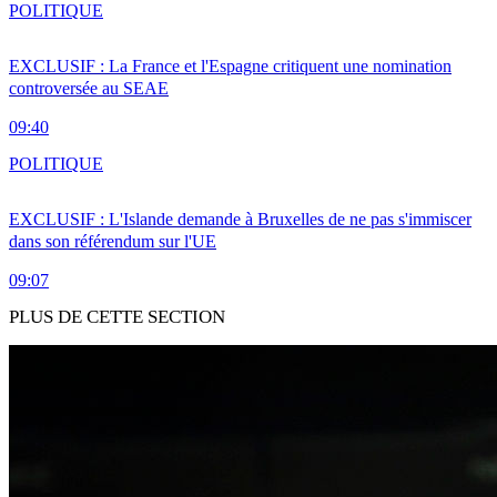
POLITIQUE
EXCLUSIF : La France et l'Espagne critiquent une nomination
controversée au SEAE
09:40
POLITIQUE
EXCLUSIF : L'Islande demande à Bruxelles de ne pas s'immiscer
dans son référendum sur l'UE
09:07
PLUS DE CETTE SECTION