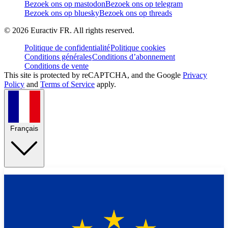
Bezoek ons op mastodon
Bezoek ons op telegram
Bezoek ons op bluesky
Bezoek ons op threads
©
2026
Euractiv FR. All rights reserved.
Politique de confidentialité
Politique cookies
Conditions générales
Conditions d’abonnement
Conditions de vente
This site is protected by reCAPTCHA, and the Google
Privacy
Policy
and
Terms of Service
apply.
Français