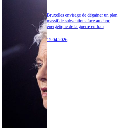
Bruxelles envisage de dégainer un plan
massif de subventions face au choc
énergétique de la guerre en Iran
15.04.2026