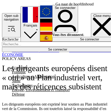
Ga naar de hoofdinhoud
Se connecter
Open sub
Close menu
English
navigation
Français
Deutsch
Vous êtes déconnecté.
Recherche
Se connecter
Español
Lumières éteintes
Se connecter
Rapporteur
Politique
Économie
Newsletters
Evénements
Em
ÉCONOMIE
POLICY AREAS
Les dirigeants européens disent
Economie
Politique
« oui » au Plan industriel vert,
Agriculture et Alimentation
Santé
mais des réticences subsistent
Technologies
Energie, Environnement et Transport
Défense
Les dirigeants européens ont exprimé leur soutien au Plan industriel
vert de la Commission. Ils ont toutefois laissé la responsabilité d’en