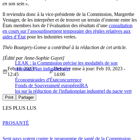
en son sein »
.
Il reviendra donc à la vice-présidente de la Commission, Margrethe
Vestager, de les interpréter et de trouver un terrain d’entente entre les
États membres lors de l’évaluation des résultats d’une
consultation
en cours sur l’assouplissement temporaire des règles relatives aux
aides d’État
pour les industries vertes.
Théo Bourgery-Gonse a contribué à la rédaction de cet article.
[Édité par Anne-Sophie Gayet]
LEAK : la Commission précise les modalités de son
Feb 10, 2023 -
nouveau Plan industriel vert
Dernière mise à jour: Feb 10, 2023 -
12:45
14:06
Économie
aides d'État
concurrence
Fonds de Souveraineté européen
IRA
loi sur la réduction de l'inflation
plan industriel du pacte vert
Print
Partager
LES PLUS LUS
PRO
SANTÉ
Sept pays votent contre le programme de santé de la Commission