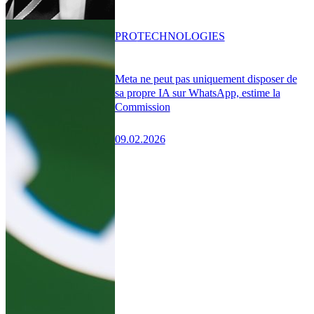
PRO
TECHNOLOGIES
Meta ne peut pas uniquement disposer de
sa propre IA sur WhatsApp, estime la
Commission
09.02.2026