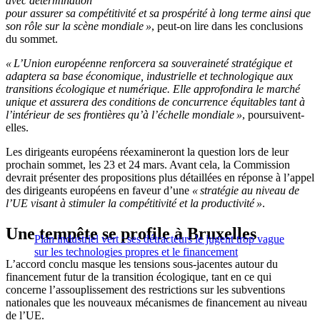
avec détermination
pour assurer sa compétitivité et sa prospérité à long terme ainsi que
son rôle sur la scène mondiale »
, peut-on lire dans les conclusions
du sommet.
« L’Union européenne renforcera sa souveraineté stratégique et
adaptera sa base économique, industrielle et technologique aux
transitions écologique et numérique. Elle approfondira le marché
unique et assurera des conditions de concurrence équitables tant à
l’intérieur de ses frontières qu’à l’échelle mondiale »
, poursuivent-
elles.
Les dirigeants européens réexamineront la question lors de leur
prochain sommet, les 23 et 24 mars. Avant cela, la Commission
devrait présenter des propositions plus détaillées en réponse à l’appel
des dirigeants européens en faveur d’une
« stratégie au niveau de
l’UE visant à stimuler la compétitivité et la productivité »
.
Une tempête se profile à Bruxelles
Plan industriel vert : ses détracteurs le jugent trop vague
sur les technologies propres et le financement
L’accord conclu masque les tensions sous-jacentes autour du
financement futur de la transition écologique, tant en ce qui
concerne l’assouplissement des restrictions sur les subventions
nationales que les nouveaux mécanismes de financement au niveau
de l’UE.