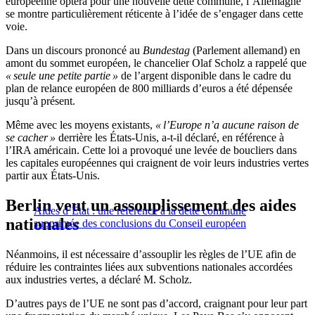
européenne optera pour une nouvelle dette commune, l’Allemagne
se montre particulièrement réticente à l’idée de s’engager dans cette
voie.
Dans un discours prononcé au
Bundestag
(Parlement allemand) en
amont du sommet européen, le chancelier Olaf Scholz a rappelé que
« seule une petite partie »
de l’argent disponible dans le cadre du
plan de relance européen de 800 milliards d’euros a été dépensée
jusqu’à présent.
Même avec les moyens existants,
« l’Europe n’a aucune raison de
se cacher »
derrière les États-Unis, a-t-il déclaré, en référence à
l’IRA américain. Cette loi a provoqué une levée de boucliers dans
les capitales européennes qui craignent de voir leurs industries vertes
partir aux États-Unis.
Berlin veut un assouplissement des aides
Aides d’État : une référence à la dette commune
nationales
supprimée des conclusions du Conseil européen
Néanmoins, il est nécessaire d’assouplir les règles de l’UE afin de
réduire les contraintes liées aux subventions nationales accordées
aux industries vertes, a déclaré M. Scholz.
D’autres pays de l’UE ne sont pas d’accord, craignant pour leur part