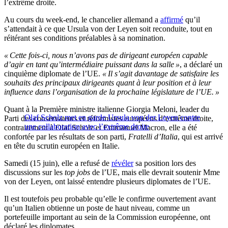
l’extrême droite.
Au cours du week-end, le chancelier allemand a
affirmé
qu’il
s’attendait à ce que Ursula von der Leyen soit reconduite, tout en
réitérant ses conditions préalables à sa nomination.
« Cette fois-ci, nous n’avons pas de dirigeant européen capable
d’agir en tant qu’intermédiaire puissant dans la salle »
, a déclaré un
cinquième diplomate de l’UE.
« Il s’agit davantage de satisfaire les
souhaits des principaux dirigeants quant à leur position et à leur
influence dans l’organisation de la prochaine législature de l’UE. »
Quant à la Première ministre italienne Giorgia Meloni, leader du
Olaf Scholz met en garde Ursula von der Leyen contre
Parti des conservateurs et réformistes européens d’extrême droite,
une collaboration avec l’extrême droite
contrairement à Olaf Scholz et Emmanuel Macron, elle a été
confortée par les résultats de son parti,
Fratelli d’Italia
, qui est arrivé
en tête du scrutin européen en Italie.
Samedi (15 juin), elle a refusé de
révéler
sa position lors des
discussions sur les
top jobs
de l’UE, mais elle devrait soutenir Mme
von der Leyen, ont laissé entendre plusieurs diplomates de l’UE.
Il est toutefois peu probable qu’elle le confirme ouvertement avant
qu’un Italien obtienne un poste de haut niveau, comme un
portefeuille important au sein de la Commission européenne, ont
déclaré les diplomates.