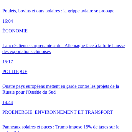
Poulets, bovins et ours polaires : la grippe aviaire se propage
16:04
ÉCONOMIE
La « résilience surprenante » de l'Allemagne face à la forte hausse
des exportations chinoises
15:17
POLITIQUE
Quatre pays européens mettent en garde contre les projets de la
Russie pour l'Ossétie du Sud
14:44
PRO
ENERGIE, ENVIRONNEMENT ET TRANSPORT
Panneaux solaires et puces : Trump impose 15% de taxes sur le