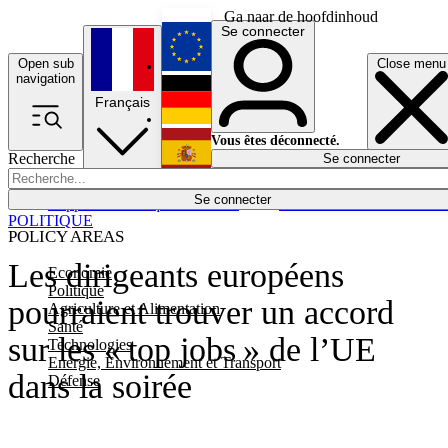
Ga naar de hoofdinhoud
Se connecter
Open sub
Close menu
English
navigation
Français
Deutsch
Vous êtes déconnecté.
Recherche
Se connecter
Español
Lumières éteintes
Se connecter
Rapporteur
Politique
Économie
Newsletters
Evénements
Em
POLITIQUE
POLICY AREAS
Les dirigeants européens
Economie
Politique
pourraient trouver un accord
Agriculture et Alimentation
Santé
sur les « top jobs » de l’UE
Technologies
Energie, Environnement et Transport
dans la soirée
Défense