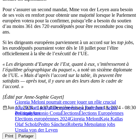
Pour s’assurer un second mandat, Mme von der Leyen aura besoin
de ses voix en renfort pour obtenir une majorité lorsque le Parlement
européen votera pour la confirmer, puisqu’elle a besoin du soutien
d’au moins 361 des 720 eurodéputés pour être reconduite pou cinq
ans.
Si les dirigeants européens parviennent à un accord sur les
top jobs
,
les eurodéputés pourraient voter dès le 18 juillet pour l’élire
officiellement à la tête de l’exécutif de l’UE.
« Les dirigeants d’Europe de l’Est, quant à eux, s’intéresseront à
l’équilibre géographique du paquet »
, a noté un sixième diplomate
de l’UE.
« Mais d’après l’accord sur la table, ils peuvent être
satisfaits — après tout, il y aura un des leurs dans le cadre de
l’accord
.
»
[Édité par Anne-Sophie Gayet]
Giorgia Meloni pourrait encore jouer un rôle crucial
Jun 17, 2024 - 14:37
pour le Parti populaire européen au Parlement, selon
Dernière mise à jour: Jun 18, 2024 - 08:30
des analystes
Politique
Antonio Costa
Élections
Élections Européennes
Elections européennes 2024
Giorgia Meloni
Kaja Kallas
Olaf Scholz
Pedro Sánchez
Roberta Metsola
top jobs
Ursula von der Leyen
Print
Partager