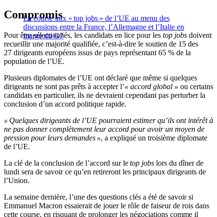
Compromis
La course aux « top jobs » de l’UE au menu des
discussions entre la France, l’Allemagne et l’Italie en
Pour être sélectionnés, les candidats en lice pour les
top jobs
doivent
marge du G7
recueillir une majorité qualifiée, c’est-à-dire le soutien de 15 des
27 dirigeants européens issus de pays représentant 65 % de la
population de l’UE.
Plusieurs diplomates de l’UE ont déclaré que même si quelques
dirigeants ne sont pas prêts à accepter l’
« accord global
»
ou certains
candidats en particulier, ils ne devraient cependant pas perturber la
conclusion d’un accord politique rapide.
« Quelques dirigeants de l’UE pourraient estimer qu’ils ont intérêt à
ne pas donner complètement leur accord pour avoir un moyen de
pression pour leurs demandes »
, a expliqué un troisième diplomate
de l’UE.
La clé de la conclusion de l’accord sur le
top jobs
lors du dîner de
lundi sera de savoir ce qu’en retireront les principaux dirigeants de
l’Union.
La semaine dernière, l’une des questions clés a été de savoir si
Emmanuel Macron essaierait de jouer le rôle de faiseur de rois dans
cette course, en risquant de prolonger les négociations comme il