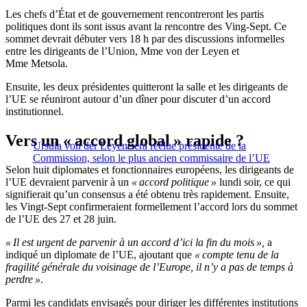
Les chefs d’État et de gouvernement rencontreront les partis
politiques dont ils sont issus avant la rencontre des Ving-Sept. Ce
sommet devrait débuter vers 18 h par des discussions informelles
entre les dirigeants de l’Union, Mme von der Leyen et
Mme Metsola.
Ensuite, les deux présidentes quitteront la salle et les dirigeants de
l’UE se réuniront autour d’un dîner pour discuter d’un accord
institutionnel.
Vers un « accord global » rapide ?
Ursula von der Leyen sera réélue présidente de la
Commission, selon le plus ancien commissaire de l’UE
Selon huit diplomates et fonctionnaires européens, les dirigeants de
l’UE devraient parvenir à un
« accord politique »
lundi soir, ce qui
signifierait qu’un consensus a été obtenu très rapidement. Ensuite,
les Vingt-Sept confirmeraient formellement l’accord lors du sommet
de l’UE des 27 et 28 juin.
« Il est urgent de parvenir à un accord d’ici la fin du mois »,
a
indiqué un diplomate de l’UE, ajoutant que
« compte tenu de la
fragilité générale du voisinage de l’Europe, il n’y a pas de temps à
perdre »
.
Parmi les candidats envisagés pour diriger les différentes institutions