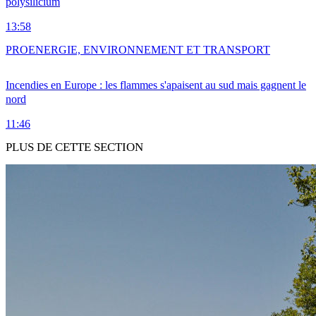
polysilicium
13:58
PRO
ENERGIE, ENVIRONNEMENT ET TRANSPORT
Incendies en Europe : les flammes s'apaisent au sud mais gagnent le
nord
11:46
PLUS DE CETTE SECTION