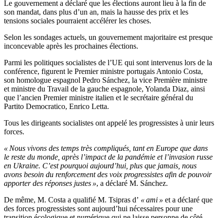
Le gouvernement a déclaré que les élections auront lieu à la fin de
son mandat, dans plus d’un an, mais la hausse des prix et les
tensions sociales pourraient accélérer les choses.
Selon les sondages actuels, un gouvernement majoritaire est presque
inconcevable après les prochaines élections.
Parmi les politiques socialistes de l’UE qui sont intervenus lors de la
conférence, figurent le Premier ministre portugais Antonio Costa,
son homologue espagnol Pedro Sánchez, la vice Première ministre
et ministre du Travail de la gauche espagnole, Yolanda Diaz, ainsi
que l’ancien Premier ministre italien et le secrétaire général du
Partito Democratico, Enrico Letta.
Tous les dirigeants socialistes ont appelé les progressistes à unir leurs
forces.
« Nous vivons des temps très compliqués, tant en Europe que dans
le reste du monde, après l’impact de la pandémie et l’invasion russe
en Ukraine. C’est pourquoi aujourd’hui, plus que jamais, nous
avons besoin du renforcement des voix progressistes afin de pouvoir
apporter des réponses justes »
, a déclaré M. Sánchez.
De même, M. Costa a qualifié M. Tsipras d’
« ami »
et a déclaré que
des forces progressistes sont aujourd’hui nécessaires pour une
transition écologique et numérique qui ne laisse personne de côté.