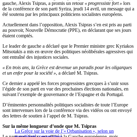
gauche, Alexis Tsipras, a promis un retour
« progressiste fort »
lors
de la conférence de son parti Syriza, jeudi 14 avril, un message qui a
été soutenu par les principaux politiciens socialistes européens.
Actuellement dans l’opposition, Alexis Tsipras s’en est pris au parti
au pouvoir, Nouvelle Démocratie (PPE), en déclarant que ses jours
étaient comptés.
Le leader de gauche a déclaré que le Premier ministre grec Kyriakos
Mitsotakis a mis en œuvre des politiques néolibérales agressives qui
ont entraîné des injustices sociales.
« En trois ans, la Grèce est devenue un paradis pour les oligarques
et un enfer pour la société »
, a déclaré M. Tsipras.
Ce dernier a appelé les forces progressistes grecques à s’unir sous
l’égide de son parti en vue des prochaines élections nationales, en
suivant l’exemple de gouvernance de l’Espagne et du Portugal.
D’éminentes personnalités politiques socialistes de toute l’Europe
sont intervenues lors de la conférence via des vidéos ou ont envoyé
des lettres de soutien à l’appel de M. Tsipras.
Sur la même longueur d’onde que M. Tsipras
La Grèce sur la voie de l’« Orbanisation », selon un
Le parti grec Syriza est affilié à la Gauche européenne, mais
eurodéputé conservateur