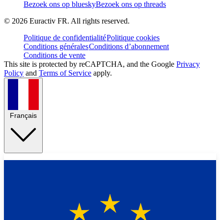
Bezoek ons op bluesky
Bezoek ons op threads
©
2026
Euractiv FR. All rights reserved.
Politique de confidentialité
Politique cookies
Conditions générales
Conditions d’abonnement
Conditions de vente
This site is protected by reCAPTCHA, and the Google
Privacy
Policy
and
Terms of Service
apply.
Français