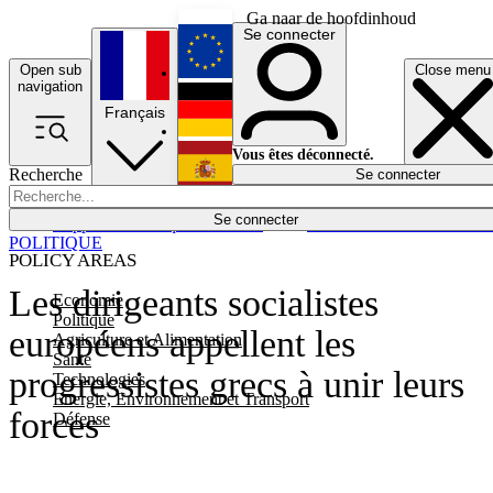
Ga naar de hoofdinhoud
Se connecter
Open sub
Close menu
English
navigation
Français
Deutsch
Vous êtes déconnecté.
Recherche
Se connecter
Español
Lumières éteintes
Se connecter
Rapporteur
Politique
Économie
Newsletters
Evénements
Em
POLITIQUE
POLICY AREAS
Les dirigeants socialistes
Economie
Politique
européens appellent les
Agriculture et Alimentation
Santé
progressistes grecs à unir leurs
Technologies
Energie, Environnement et Transport
forces
Défense