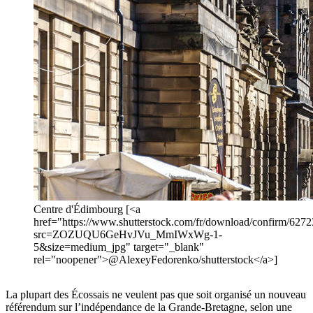
Centre d'Édimbourg [<a
href="https://www.shutterstock.com/fr/download/confirm/627
src=ZOZUQU6GeHvJVu_MmIWxWg-1-
5&size=medium_jpg" target="_blank"
rel="noopener">@AlexeyFedorenko/shutterstock</a>]
La plupart des Écossais ne veulent pas que soit organisé un nouveau
référendum sur l’indépendance de la Grande-Bretagne, selon une