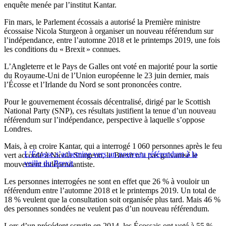
enquête menée par l’institut Kantar.
Fin mars, le Parlement écossais a autorisé la Première ministre
écossaise Nicola Sturgeon à organiser un nouveau référendum sur
l’indépendance, entre l’automne 2018 et le printemps 2019, une fois
les conditions du « Brexit » connues.
L’Angleterre et le Pays de Galles ont voté en majorité pour la sortie
du Royaume-Uni de l’Union européenne le 23 juin dernier, mais
l’Écosse et l’Irlande du Nord se sont prononcées contre.
Pour le gouvernement écossais décentralisé, dirigé par le Scottish
National Party (SNP), ces résultats justifient la tenue d’un nouveau
référendum sur l’indépendance, perspective à laquelle s’oppose
Londres.
Mais, à en croire Kantar, qui a interrogé 1 060 personnes après le feu
L’Écosse s’achemine vers un nouveau référendum à la
vert accordé à Nicola Sturgeon, le Brexit n’a pas galvanisé le
veille du Brexit
mouvement indépendantiste.
Les personnes interrogées ne sont en effet que 26 % à vouloir un
référendum entre l’automne 2018 et le printemps 2019. Un total de
18 % veulent que la consultation soit organisée plus tard. Mais 46 %
des personnes sondées ne veulent pas d’un nouveau référendum.
Lors d’un précédent scrutin en 2014, les Écossais ont voté à 55 %