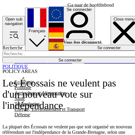
Ga naar de hoofdinhoud
Se connecter
Open sub
Close menu
English
navigation
Français
Deutsch
Vous êtes déconnecté.
Recherche
Se connecter
Español
Lumières éteintes
Se connecter
Rapporteur
Politique
Économie
Newsletters
Evénements
Em
POLITIQUE
POLICY AREAS
Les Écossais ne veulent pas
Economie
Politique
d'un nouveau vote sur
Agriculture et Alimentation
Santé
l'indépendance
Technologies
Energie, Environnement et Transport
Défense
La plupart des Écossais ne veulent pas que soit organisé un nouveau
référendum sur l'indépendance de la Grande-Bretagne, selon une