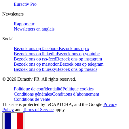
Euractiv Pro
Newsletters
Rapporteur
Newsletters en anglais
Social
Bezoek ons op facebook
Bezoek ons op x
Bezoek ons op linkedin
Bezoek ons op youtube
Bezoek ons op rss-feed
Bezoek ons op instagram
Bezoek ons op mastodon
Bezoek ons op telegram
Bezoek ons op bluesky
Bezoek ons op threads
©
2026
Euractiv FR. All rights reserved.
Politique de confidentialité
Politique cookies
Conditions générales
Conditions d’abonnement
Conditions de vente
This site is protected by reCAPTCHA, and the Google
Privacy
Policy
and
Terms of Service
apply.