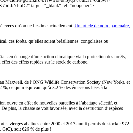
rQzv-cidiFs-gUMknZ-bWww6i-dh5yqS-78uLYF-6df5vN-
bNPoD2" target="_blank" rel="noopener">
lus élevées qu’on ne l’estime actuellement
Un article de notre partenaire,
cal, ces forêts, qu’elles soient brésiliennes, congolaises ou
ats en échange d’une action climatique via la protection des forêts,
effet des effets rapides sur le stock de carbone.
ent Sean Maxwell, de l’ONG Wildlife Conservation Society (New York), et
,2 %, ce qui n’équivaut qu’à 3,2 % des émissions liées à la
on ouvre en effet de nouvelles parcelles à l’abattage sélectif, et
. De plus, la chasse se voit favorisée, avec la destruction d’espèces
forêts vierges abattues entre 2000 et 2013 aurait permis de stocker 972
, GtC), soit 626 % de plus !