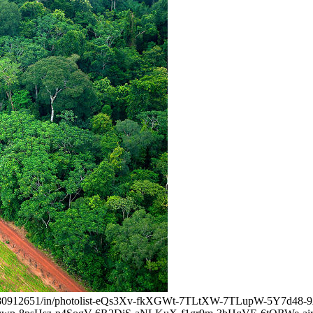
cifor/9080912651/in/photolist-eQs3Xv-fkXGWt-7TLtXW-7TLupW-5Y7