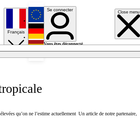
Se connecter
Close menu
English
Français
Deutsch
Vous êtes déconnecté.
Se connecter
Español
Lumières éteintes
tropicale
us élevées qu’on ne l’estime actuellement Un article de notre partenaire,