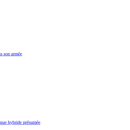
ns son armée
taque hybride présumée