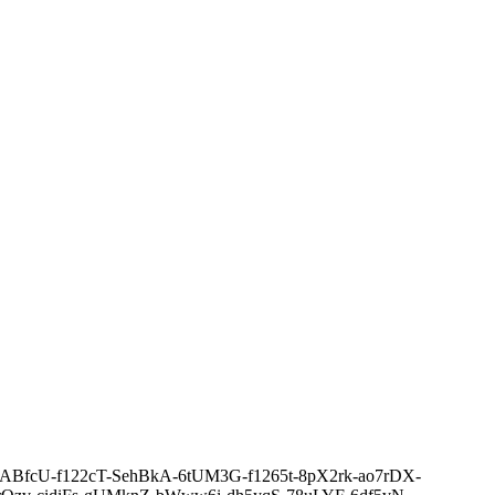
d48-9ABfcU-f122cT-SehBkA-6tUM3G-f1265t-8pX2rk-ao7rDX-