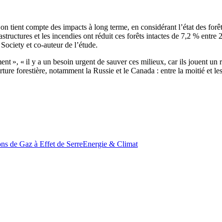
 l’on tient compte des impacts à long terme, en considérant l’état des for
tructures et les incendies ont réduit ces forêts intactes de 7,2 % entre 
ociety et co-auteur de l’étude.
», « il y a un besoin urgent de sauver ces milieux, car ils jouent un rô
erture forestière, notamment la Russie et le Canada : entre la moitié et 
ns de Gaz à Effet de Serre
Energie & Climat