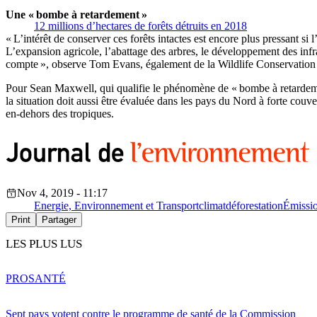
Une « bombe à retardement »
12 millions d’hectares de forêts détruits en 2018
« L’intérêt de conserver ces forêts intactes est encore plus pressant si
L’expansion agricole, l’abattage des arbres, le développement des infras
compte », observe Tom Evans, également de la Wildlife Conservation S
Pour Sean Maxwell, qui qualifie le phénomène de « bombe à retardement 
la situation doit aussi être évaluée dans les pays du Nord à forte couv
en-dehors des tropiques.
Nov 4, 2019 - 11:17
Energie, Environnement et Transport
climat
déforestation
Émissio
Print
Partager
LES PLUS LUS
PRO
SANTÉ
Sept pays votent contre le programme de santé de la Commission