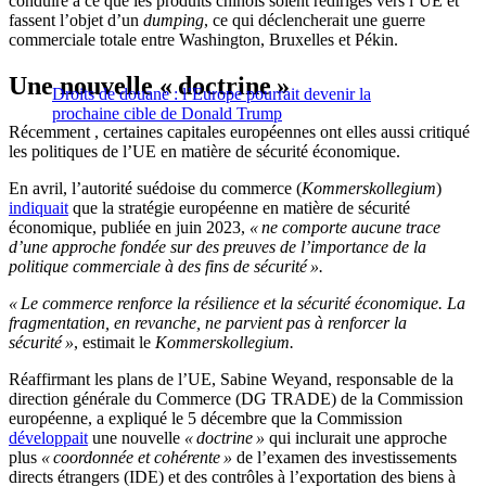
conduire à ce que les produits chinois soient redirigés vers l’UE et
fassent l’objet d’un
dumping
, ce qui déclencherait une guerre
commerciale totale entre Washington, Bruxelles et Pékin.
Une nouvelle « doctrine »
Droits de douane : l’Europe pourrait devenir la
prochaine cible de Donald Trump
Récemment , certaines capitales européennes ont elles aussi critiqué
les politiques de l’UE en matière de sécurité économique.
En avril, l’autorité suédoise du commerce (
Kommerskollegium
)
indiquait
que la stratégie européenne en matière de sécurité
économique, publiée en juin 2023,
« ne comporte aucune trace
d’une approche fondée sur des preuves de l’importance de la
politique commerciale à des fins de sécurité ».
« Le commerce renforce la résilience et la sécurité économique. La
fragmentation, en revanche, ne parvient pas à renforcer la
sécurité »
, estimait le
Kommerskollegium.
Réaffirmant les plans de l’UE, Sabine Weyand, responsable de la
direction générale du Commerce (DG TRADE) de la Commission
européenne, a expliqué le 5 décembre que la Commission
développait
une nouvelle
« doctrine »
qui inclurait une approche
plus
« coordonnée et cohérente »
de l’examen des investissements
directs étrangers (IDE) et des contrôles à l’exportation des biens à