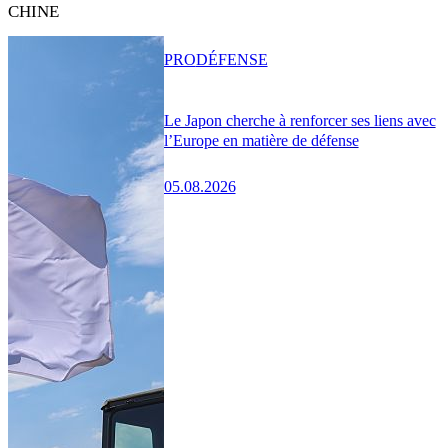
CHINE
PRO
DÉFENSE
Le Japon cherche à renforcer ses liens avec
l’Europe en matière de défense
05.08.2026