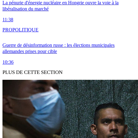
La pénurie d'énergie nucléaire en Hongrie ouvre la voie à la
libéralisation du marché
11:38
PRO
POLITIQUE
Guerre de désinformation russe : les élections municipales
allemandes prises pour cible
10:36
PLUS DE CETTE SECTION