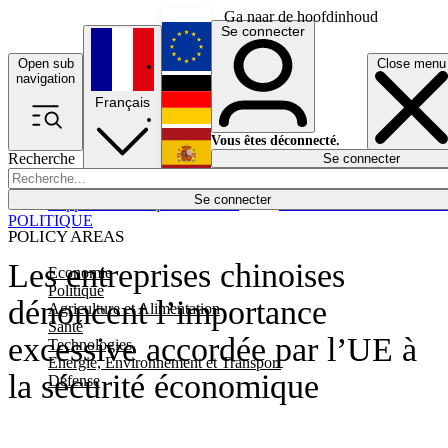
Ga naar de hoofdinhoud
Se connecter
Open sub
Close menu
English
navigation
Français
Deutsch
Vous êtes déconnecté.
Recherche
Se connecter
Español
Lumières éteintes
Se connecter
Rapporteur
Politique
Économie
Newsletters
Evénements
Em
POLITIQUE
POLICY AREAS
Les entreprises chinoises
Economie
Politique
dénoncent l’importance
Agriculture et Alimentation
Santé
excessive accordée par l’UE à
Technologies
Energie, Environnement et Transport
la sécurité économique
Défense