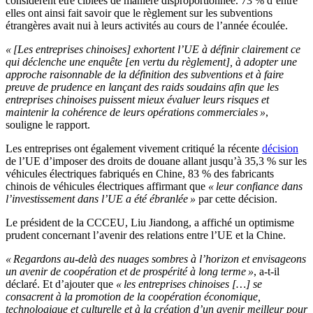
considèrent être ciblées de manière disproportionnée. 73 % d’entre
elles ont ainsi fait savoir que le règlement sur les subventions
étrangères avait nui à leurs activités au cours de l’année écoulée.
« [Les entreprises chinoises] exhortent l’UE à définir clairement ce
qui déclenche une enquête [en vertu du règlement], à adopter une
approche raisonnable de la définition des subventions et à faire
preuve de prudence en lançant des raids soudains afin que les
entreprises chinoises puissent mieux évaluer leurs risques et
maintenir la cohérence de leurs opérations commerciales »
,
souligne le rapport.
Les entreprises ont également vivement critiqué la récente
décision
de l’UE d’imposer des droits de douane allant jusqu’à 35,3 % sur les
véhicules électriques fabriqués en Chine, 83 % des fabricants
chinois de véhicules électriques affirmant que
« leur confiance dans
l’investissement dans l’UE a été ébranlée »
par cette décision.
Le président de la CCCEU, Liu Jiandong, a affiché un optimisme
prudent concernant l’avenir des relations entre l’UE et la Chine.
« Regardons au-delà des nuages sombres à l’horizon et envisageons
un avenir de coopération et de prospérité à long terme »
, a-t-il
déclaré. Et d’ajouter que
« les entreprises chinoises […] se
consacrent à la promotion de la coopération économique,
technologique et culturelle et à la création d’un avenir meilleur pour