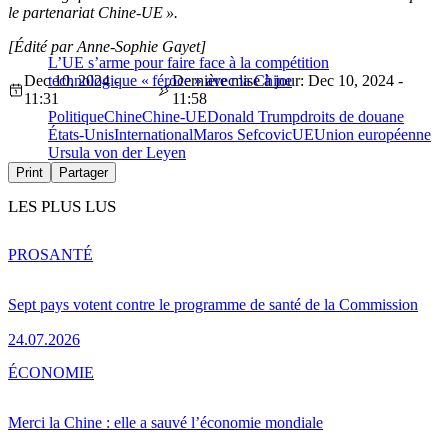
le partenariat Chine-UE ».
[Édité par Anne-Sophie Gayet]
L’UE s’arme pour faire face à la compétition
Dec 10, 2024 -
technologique « féroce » avec la Chine
Dernière mise à jour: Dec 10, 2024 -
11:31
11:58
Politique
Chine
Chine-UE
Donald Trump
droits de douane
États-Unis
International
Maros Sefcovic
UE
Union européenne
Ursula von der Leyen
Print
Partager
LES PLUS LUS
PRO
SANTÉ
Sept pays votent contre le programme de santé de la Commission
24.07.2026
ÉCONOMIE
Merci la Chine : elle a sauvé l’économie mondiale