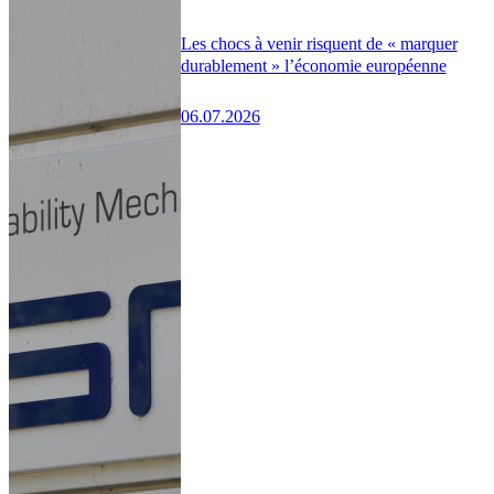
Les chocs à venir risquent de « marquer
durablement » l’économie européenne
06.07.2026