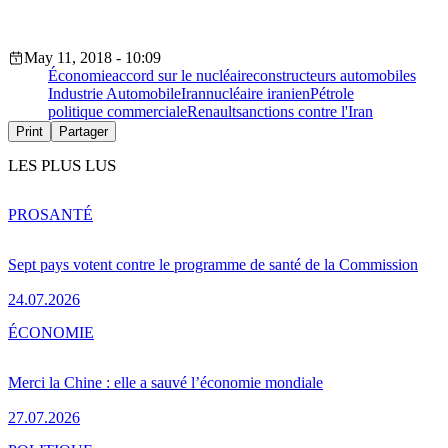
May 11, 2018 - 10:09
Économie
accord sur le nucléaire
constructeurs automobiles
Industrie Automobile
Iran
nucléaire iranien
Pétrole
politique commerciale
Renault
sanctions contre l'Iran
Print
Partager
LES PLUS LUS
PRO
SANTÉ
Sept pays votent contre le programme de santé de la Commission
24.07.2026
ÉCONOMIE
Merci la Chine : elle a sauvé l’économie mondiale
27.07.2026