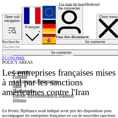
Ga naar de hoofdinhoud
Se connecter
Open sub
Close menu
English
navigation
Français
Deutsch
Vous êtes déconnecté.
Recherche
Se connecter
Español
Lumières éteintes
Se connecter
Rapporteur
Politique
Économie
Newsletters
Evénements
Em
ÉCONOMIE
POLICY AREAS
Les entreprises françaises mises
Economie
Politique
à mal par les sanctions
Agriculture et Alimentation
Santé
américaines contre l'Iran
Technologies
Energie, Environnement et Transport
Défense
En février, Bpifrance avait indiqué avoir pris des dispositions pour
accompagner les entreprises françaises en cas de nouvelles sanctions