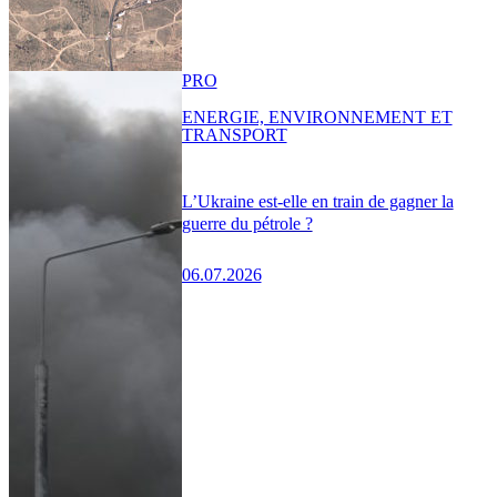
PRO
ENERGIE, ENVIRONNEMENT ET
TRANSPORT
L’Ukraine est-elle en train de gagner la
guerre du pétrole ?
06.07.2026