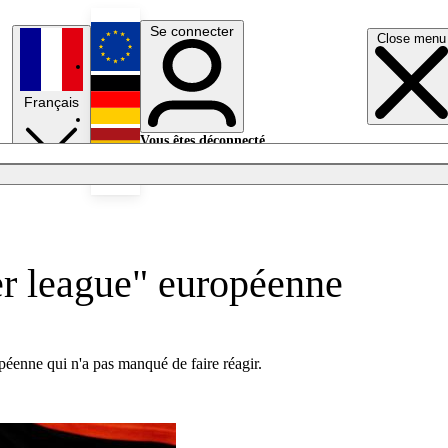
Se connecter
Close menu
English
Français
Deutsch
Vous êtes déconnecté.
Se connecter
Español
Lumières éteintes
per league" européenne
péenne qui n'a pas manqué de faire réagir.