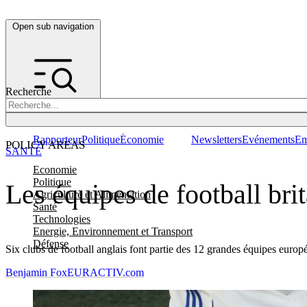
Open sub navigation
Recherche
Rapporteur
Politique
Économie
Newsletters
Evénements
Em
POLICY AREAS
SANTÉ
Economie
Politique
Les équipes de football bri
Agriculture et Alimentation
Santé
Technologies
Energie, Environnement et Transport
Défense
Six clubs de football anglais font partie des 12 grandes équipes euro
Benjamin Fox
EURACTIV.com