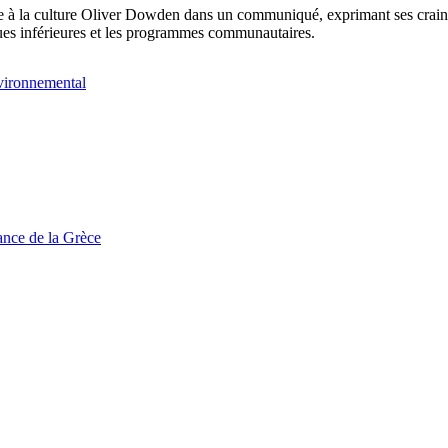
aire à la culture Oliver Dowden dans un communiqué, exprimant ses crain
igues inférieures et les programmes communautaires.
nvironnemental
tance de la Grèce