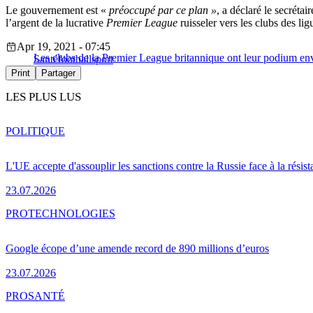
Le gouvernement est «
préoccupé par ce plan »
, a déclaré le secrét
l’argent de la lucrative
Premier League
ruisseler vers les clubs des l
Apr 19, 2021 - 07:45
Les clubs de la Premier League britannique ont leur podium e
Santé
football
sport
Print
Partager
LES PLUS LUS
POLITIQUE
L'UE accepte d'assouplir les sanctions contre la Russie face à la résis
23.07.2026
PRO
TECHNOLOGIES
Google écope d’une amende record de 890 millions d’euros
23.07.2026
PRO
SANTÉ