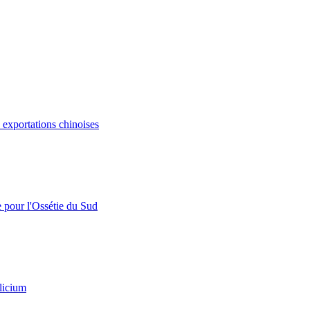
s exportations chinoises
e pour l'Ossétie du Sud
licium