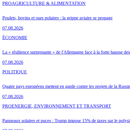
PRO
AGRICULTURE & ALIMENTATION
Poulets, bovins et ours polaires : la grippe aviaire se propage
07.08.2026
ÉCONOMIE
La « résilience surprenante » de l'Allemagne face à la forte hausse de
07.08.2026
POLITIQUE
Quatre pays européens mettent en garde contre les projets de la Russi
07.08.2026
PRO
ENERGIE, ENVIRONNEMENT ET TRANSPORT
Panneaux solaires et puces : Trump impose 15% de taxes sur le polysi