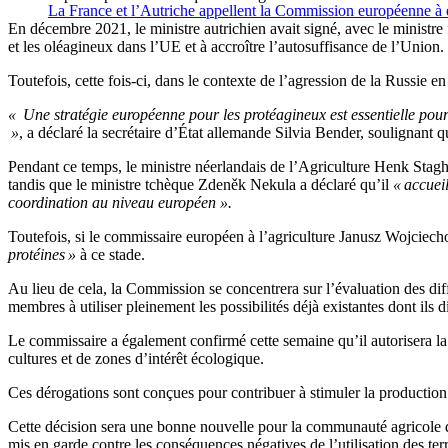
La France et l’Autriche appellent la Commission européenne à é
En décembre 2021, le ministre autrichien avait signé, avec le ministre
et les oléagineux dans l’UE et à accroître l’autosuffisance de l’Union.
Toutefois, cette fois-ci, dans le contexte de l’agression de la Russie en
« Une stratégie européenne pour les protéagineux est essentielle pour
»
, a déclaré la secrétaire d’État allemande Silvia Bender, soulignant qu
Pendant ce temps, le ministre néerlandais de l’Agriculture Henk Stagh
tandis que le ministre tchèque Zdeněk Nekula a déclaré qu’il
« accuei
coordination au niveau européen ».
Toutefois, si le commissaire européen à l’agriculture Janusz Wojciechow
protéines »
à ce stade.
Au lieu de cela, la Commission se concentrera sur l’évaluation des dif
membres à utiliser pleinement les possibilités déjà existantes dont ils
Le commissaire a également confirmé cette semaine qu’il autorisera la c
cultures et de zones d’intérêt écologique.
Ces dérogations sont conçues pour contribuer à stimuler la production
Cette décision sera une bonne nouvelle pour la communauté agricole de 
mis en garde contre les conséquences négatives de l’utilisation des ter