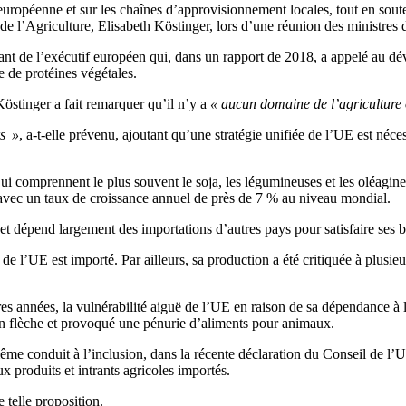
n européenne et sur les chaînes d’approvisionnement locales, tout en sout
ne de l’Agriculture, Elisabeth Köstinger, lors d’une réunion des ministres
tant de l’exécutif européen qui, dans un rapport de 2018, a appelé au d
e de protéines végétales.
Köstinger a fait remarquer qu’il n’y a
« aucun domaine de l’agriculture
rs »
, a-t-elle prévenu, ajoutant qu’une stratégie unifiée de l’UE est néce
qui comprennent le plus souvent le soja, les légumineuses et les oléagin
vec un taux de croissance annuel de près de 7 % au niveau mondial.
et dépend largement des importations d’autres pays pour satisfaire ses b
e l’UE est importé. Par ailleurs, sa production a été critiquée à plusieu
res années, la vulnérabilité aiguë de l’UE en raison de sa dépendance à 
en flèche et provoqué une pénurie d’aliments pour animaux.
ême conduit à l’inclusion, dans la récente déclaration du Conseil de l’U
 produits et intrants agricoles importés.
 telle proposition.