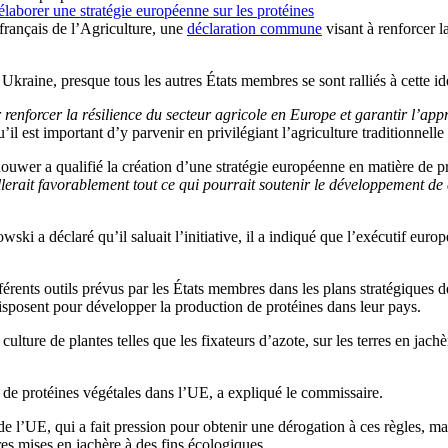
laborer une stratégie européenne sur les protéines
 français de l’Agriculture, une
déclaration commune
visant à renforcer l
 Ukraine, presque tous les autres États membres se sont ralliés à cette id
 renforcer la résilience du secteur agricole en Europe et garantir l’a
’il est important d’y parvenir en privilégiant l’agriculture traditionnell
ouwer a qualifié la création d’une stratégie européenne en matière de p
llerait favorablement tout ce qui pourrait soutenir le développement de
ski a déclaré qu’il saluait l’initiative, il a indiqué que l’exécutif eur
férents outils prévus par les États membres dans les plans stratégiques
 disposent pour développer la production de protéines dans leur pays.
ulture de plantes telles que les fixateurs d’azote, sur les terres en jac
 de protéines végétales dans l’UE, a expliqué le commissaire.
l’UE, qui a fait pression pour obtenir une dérogation à ces règles, mais
res mises en jachère à des fins écologiques.