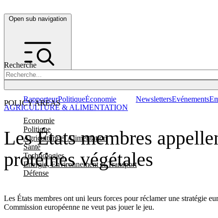
Open sub navigation
Recherche
Rapporteur
Politique
Économie
Newsletters
Evénements
Em
POLICY AREAS
AGRICULTURE & ALIMENTATION
Economie
Politique
Les États membres appellen
Agriculture et Alimentation
Santé
protéines végétales
Technologies
Energie, Environnement et Transport
Défense
Les États membres ont uni leurs forces pour réclamer une stratégie eu
Commission européenne ne veut pas jouer le jeu.