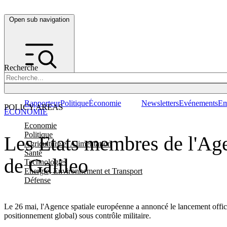
Open sub navigation
Recherche
Rapporteur
Politique
Économie
Newsletters
Evénements
Em
POLICY AREAS
ÉCONOMIE
Economie
Politique
Les Etats membres de l'Age
Agriculture et Alimentation
Santé
de Galileo
Technologies
Energie, Environnement et Transport
Défense
Le 26 mai, l'Agence spatiale européenne a annoncé le lancement offic
positionnement global) sous contrôle militaire.