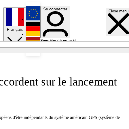
Se connecter
Close menu
English
Français
Deutsch
Vous êtes déconnecté.
Se connecter
Español
Lumières éteintes
ccordent sur le lancement
uropéens d'être indépendants du système américain GPS (système de