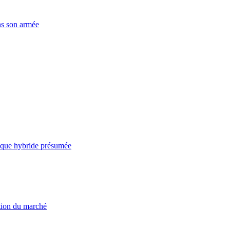
ns son armée
taque hybride présumée
ation du marché