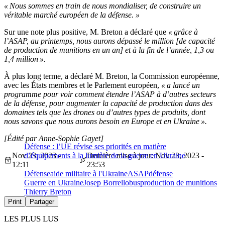
« Nous sommes en train de nous mondialiser, de construire un
véritable marché européen de la défense. »
Sur une note plus positive, M. Breton a déclaré que
« grâce à
l’ASAP, au printemps, nous aurons dépassé le million [de capacité
de production de munitions en un an] et à la fin de l’année, 1,3 ou
1,4 million ».
À plus long terme, a déclaré M. Breton, la Commission européenne,
avec les États membres et le Parlement européen,
« a lancé un
programme pour voir comment étendre l’ASAP à d’autres secteurs
de la défense, pour augmenter la capacité de production dans des
domaines tels que les drones ou d’autres types de produits, dont
nous savons que nous aurons besoin en Europe et en Ukraine ».
[Édité par Anne-Sophie Gayet]
Défense : l’UE révise ses priorités en matière
Nov 23, 2023 -
d’équipements à la lumière de la guerre en Ukraine
Dernière mise à jour: Nov 23, 2023 -
12:11
23:53
Défense
aide militaire à l'Ukraine
ASAP
défense
Guerre en Ukraine
Josep Borrell
obus
production de munitions
Thierry Breton
Print
Partager
LES PLUS LUS