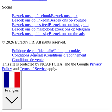
Social
Bezoek ons op facebook
Bezoek ons op x
Bezoek ons op linkedin
Bezoek ons op youtube
Bezoek ons op rss-feed
Bezoek ons op instagram
Bezoek ons op mastodon
Bezoek ons op telegram
Bezoek ons op bluesky
Bezoek ons op threads
©
2026
Euractiv FR. All rights reserved.
Politique de confidentialité
Politique cookies
Conditions générales
Conditions d’abonnement
Conditions de vente
This site is protected by reCAPTCHA, and the Google
Privacy
Policy
and
Terms of Service
apply.
Français