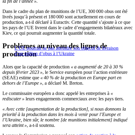
la fin de l’année ».
Dans le cadre du plan de munitions de l’UE, 300 000 obus ont été
livrés jusqu’à présent et 180 000 sont actuellement en cours de
production, a-t-il déclaré à Euractiv. Cette quantité s’ajoute à ce que
les pays de l’UE livrent dans le cadre d’engagements bilatéraux avec
Kiev, ce qui pourrait augmenter la quantité totale.
Problèmes au niveau des lignes de
L’UE pourrait ne pas atteindre son objectif de livraison
production
d’un million d’obus à l’Ukraine
Alors que la capacité de production
« a augmenté de 20 à 30 %
depuis février 2023 »
, le Service européen pour l’action extérieure
(SEAE) estime que
« 40 % de la production en Europe part en
dehors de l’Europe »
, a déclaré M. Breton.
Le commissaire européen a donc appelé les entreprises à
«
rediscuter »
leurs engagements commerciaux avec les pays tiers.
« Avec cette [augmentation de la production], si nous donnons la
priorité à la production dans les mois à venir pour l’Europe et
l’Ukraine, bien sûr, le nombre [de munitions initialement] indiqué
sera atteint »
, a-t-il soutenu.