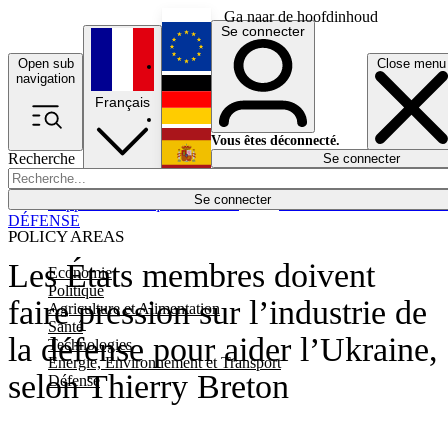
Ga naar de hoofdinhoud
Se connecter
Open sub
Close menu
English
navigation
Français
Deutsch
Vous êtes déconnecté.
Recherche
Se connecter
Español
Lumières éteintes
Se connecter
Rapporteur
Politique
Économie
Newsletters
Evénements
Em
DÉFENSE
POLICY AREAS
Les États membres doivent
Economie
Politique
faire pression sur l’industrie de
Agriculture et Alimentation
Santé
la défense pour aider l’Ukraine,
Technologies
Energie, Environnement et Transport
selon Thierry Breton
Défense