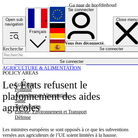
Ga naar de hoofdinhoud
Se connecter
Open sub
Close menu
English
navigation
Français
Deutsch
Vous êtes déconnecté.
Recherche
Se connecter
Español
Lumières éteintes
Se connecter
Rapporteur
Politique
Économie
Newsletters
Evénements
Em
AGRICULTURE & ALIMENTATION
POLICY AREAS
Les États refusent le
Economie
Politique
plafonnement des aides
Agriculture et Alimentation
Santé
agricoles
Technologies
Energie, Environnement et Transport
Défense
Les ministres européens se sont opposés à ce que les subventions
versées aux agriculteurs de l’UE soient limitées à la hausse.