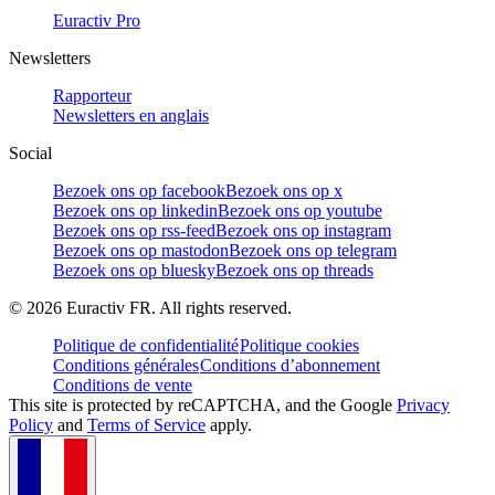
Euractiv Pro
Newsletters
Rapporteur
Newsletters en anglais
Social
Bezoek ons op facebook
Bezoek ons op x
Bezoek ons op linkedin
Bezoek ons op youtube
Bezoek ons op rss-feed
Bezoek ons op instagram
Bezoek ons op mastodon
Bezoek ons op telegram
Bezoek ons op bluesky
Bezoek ons op threads
©
2026
Euractiv FR. All rights reserved.
Politique de confidentialité
Politique cookies
Conditions générales
Conditions d’abonnement
Conditions de vente
This site is protected by reCAPTCHA, and the Google
Privacy
Policy
and
Terms of Service
apply.