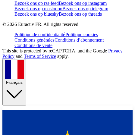
Bezoek ons op rss-feed
Bezoek ons op instagram
Bezoek ons op mastodon
Bezoek ons op telegram
Bezoek ons op bluesky
Bezoek ons op threads
©
2026
Euractiv FR. All rights reserved.
Politique de confidentialité
Politique cookies
Conditions générales
Conditions d’abonnement
Conditions de vente
This site is protected by reCAPTCHA, and the Google
Privacy
Policy
and
Terms of Service
apply.
Français