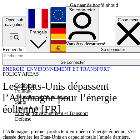
Ga naar de hoofdinhoud
Se connecter
Open sub
Close menu
English
navigation
Français
Deutsch
Vous êtes déconnecté.
Recherche
Se connecter
Español
Lumières éteintes
Se connecter
Rapporteur
Politique
Économie
Newsletters
Evénements
Em
ENERGIE, ENVIRONNEMENT ET TRANSPORT
POLICY AREAS
Les Etats-Unis dépassent
Economie
Politique
l’Allemagne pour l’énergie
Agriculture et Alimentation
Santé
éolienne [FR]
Technologies
Energie, Environnement et Transport
Défense
L’Allemagne, premier producteur européen d’énergie éolienne, s’est
classée derrière les Etats-Unis en capacité totale l’année dernière,