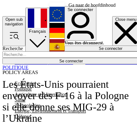
Ga naar de hoofdinhoud
Se connecter
Open sub
Close menu
English
navigation
Français
Deutsch
Vous êtes déconnecté.
Recherche
Se connecter
Español
Lumières éteintes
Se connecter
Rapporteur
Politique
Économie
Newsletters
Evénements
Em
POLITIQUE
POLICY AREAS
Les États-Unis pourraient
Economie
Politique
envoyer des F-16 à la Pologne
Agriculture et Alimentation
Santé
si elle donne ses MIG-29 à
Technologies
Energie, Environnement et Transport
l’Ukraine
Défense