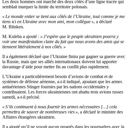
Les deux hommes ont marché des deux côtés d’une ligne tracée qui
semblait marquer la limite du territoire polonais.
« Le monde entier se tient aux côtés de l’Ukraine, tout comme je me
tiens ici en Ukraine avec mon ami, mon collègue »
, a déclaré
M. Blinken.
M. Kuleba a ajouté :
« J’espère que le peuple ukrainien pourra y
voir une manifestation claire du fait que nous avons des amis qui se
tiennent littéralement à nos côtés. »
Il a également déclaré que l’Ukraine finira par gagner sa guerre avec
la Russie, mais que ses alliés internationaux doivent lui apporter
davantage d’aide pour mettre fin au conflit plus rapidement.
L’Ukraine a particulièrement besoin d’avions de combat et de
systèmes de défense aérienne, a-t-il indiqué, ajoutant que les armes
antiaériennes Stinger fournies par les nations occidentales y
contribuaient. Les forces ukrainiennes ont abattu trois avions russes
samedi, a-t-il précisé.
« S’ils continuent à nous fournir les armes nécessaires […] cela
permettra de sauver de nombreuses vies »
, a déclaré le ministre des
Affaires étrangères ukrainien.
Il a ajouté qu’il ne voyait aucun progrès dans les pourparlers avec la