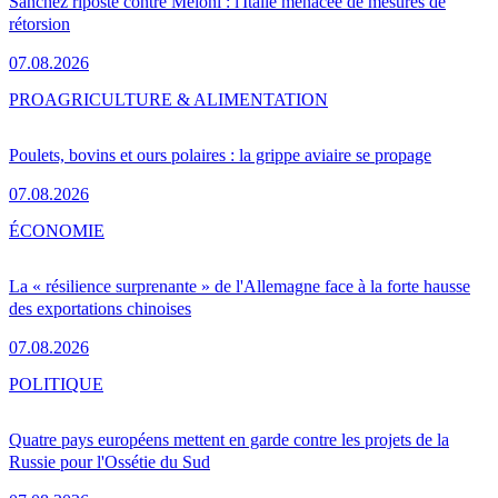
Sánchez riposte contre Meloni : l'Italie menacée de mesures de
rétorsion
07.08.2026
PRO
AGRICULTURE & ALIMENTATION
Poulets, bovins et ours polaires : la grippe aviaire se propage
07.08.2026
ÉCONOMIE
La « résilience surprenante » de l'Allemagne face à la forte hausse
des exportations chinoises
07.08.2026
POLITIQUE
Quatre pays européens mettent en garde contre les projets de la
Russie pour l'Ossétie du Sud