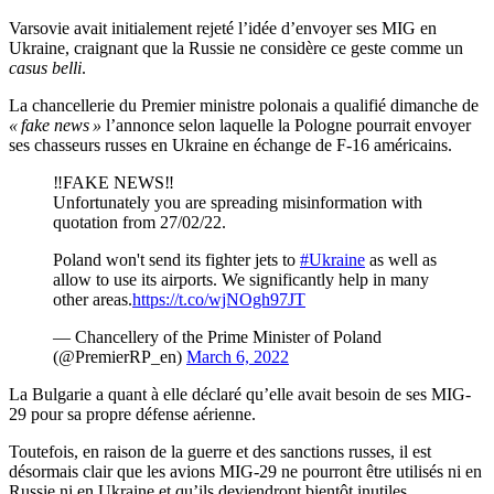
Varsovie avait initialement rejeté l’idée d’envoyer ses MIG en
Ukraine, craignant que la Russie ne considère ce geste comme un
casus belli
.
La chancellerie du Premier ministre polonais a qualifié dimanche de
« fake news »
l’annonce selon laquelle la Pologne pourrait envoyer
ses chasseurs russes en Ukraine en échange de F-16 américains.
‼️FAKE NEWS‼️
Unfortunately you are spreading misinformation with
quotation from 27/02/22.
Poland won't send its fighter jets to
#Ukraine
as well as
allow to use its airports. We significantly help in many
other areas.
https://t.co/wjNOgh97JT
— Chancellery of the Prime Minister of Poland
(@PremierRP_en)
March 6, 2022
La Bulgarie a quant à elle déclaré qu’elle avait besoin de ses MIG-
29 pour sa propre défense aérienne.
Toutefois, en raison de la guerre et des sanctions russes, il est
désormais clair que les avions MIG-29 ne pourront être utilisés ni en
Russie ni en Ukraine et qu’ils deviendront bientôt inutiles.