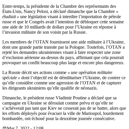
Entre-temps, la présidente de la Chambre des représentants des
États-Unis, Nancy Pelosi, a déclaré dimanche que la Chambre
«
étudiait »
une législation visant à interdire l’importation de pétrole
russe et que le Congrès avait l’intention de débloquer cette semaine
une aide de 10 milliards de dollars pour l’Ukraine en réponse à
l’invasion militaire de son voisin par la Russie.
Les membres de l’OTAN fournissent une aide militaire à l’Ukraine,
dont une grande partie transite par la Pologne. Toutefois, l’OTAN a
rejeté les demandes ukrainiennes visant à faire respecter une zone
d’exclusion aérienne au-dessus du pays, affirmant que cela pourrait
provoquer un conflit beaucoup plus large et encore plus dangereux.
La Russie décrit ses actions comme
« une opération militaire
spéciale »
dont l’objectif est de démilitariser l’Ukraine, de contrer ce
qu’elle considère comme une agression de l’OTAN et de capturer
les dirigeants ukrainiens qu’elle qualifie de néonazis.
Dimanche, le président russe Vladimir Poutine a déclaré que sa
campagne en Ukraine se déroulait comme prévu et qu’elle ne
s’achèverait pas tant que Kiev ne cesserait pas de se battre, alors que
les efforts déployés pour évacuer la ville de Marioupol, lourdement
bombardée, ont échoué pour la deuxième journée consécutive.
Mar 7, 2022 - 12:08