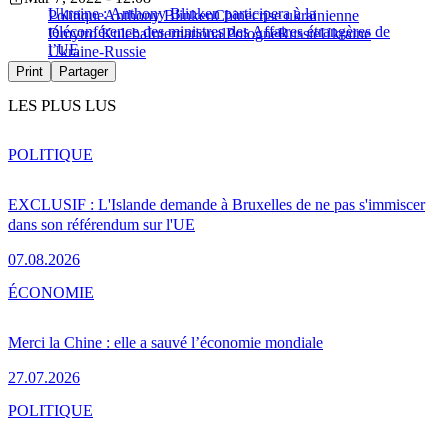
Ukraine : Anthony Blinken participera à la
Politique
Anthony Blinken
Chine
crise ukrainienne
téléconférence des ministres des Affaires étrangères de
Dmytro Kuleba
International
Pologne
Russie
Ukraine
l’UE
Ukraine-Russie
Print
Partager
LES PLUS LUS
POLITIQUE
EXCLUSIF : L'Islande demande à Bruxelles de ne pas s'immiscer
dans son référendum sur l'UE
07.08.2026
ÉCONOMIE
Merci la Chine : elle a sauvé l’économie mondiale
27.07.2026
POLITIQUE