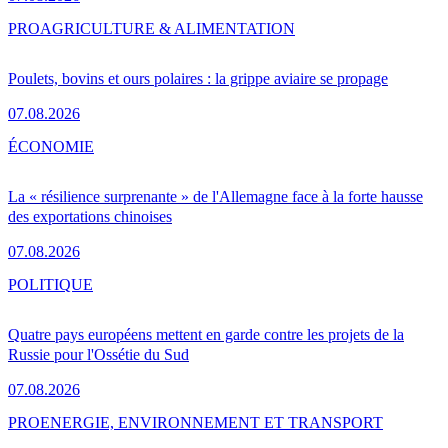
PRO
AGRICULTURE & ALIMENTATION
Poulets, bovins et ours polaires : la grippe aviaire se propage
07.08.2026
ÉCONOMIE
La « résilience surprenante » de l'Allemagne face à la forte hausse
des exportations chinoises
07.08.2026
POLITIQUE
Quatre pays européens mettent en garde contre les projets de la
Russie pour l'Ossétie du Sud
07.08.2026
PRO
ENERGIE, ENVIRONNEMENT ET TRANSPORT