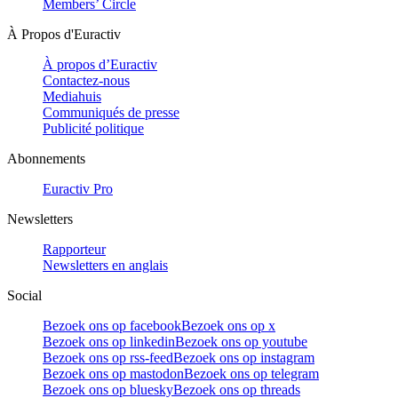
Members’ Circle
À Propos d'Euractiv
À propos d’Euractiv
Contactez-nous
Mediahuis
Communiqués de presse
Publicité politique
Abonnements
Euractiv Pro
Newsletters
Rapporteur
Newsletters en anglais
Social
Bezoek ons op facebook
Bezoek ons op x
Bezoek ons op linkedin
Bezoek ons op youtube
Bezoek ons op rss-feed
Bezoek ons op instagram
Bezoek ons op mastodon
Bezoek ons op telegram
Bezoek ons op bluesky
Bezoek ons op threads