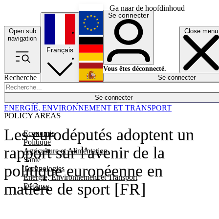
Ga naar de hoofdinhoud
Se connecter
Open sub
Close menu
English
navigation
Français
Deutsch
Vous êtes déconnecté.
Recherche
Se connecter
Español
Lumières éteintes
Se connecter
Rapporteur
Politique
Économie
Newsletters
Evénements
Em
ENERGIE, ENVIRONNEMENT ET TRANSPORT
POLICY AREAS
Les eurodéputés adoptent un
Economie
Politique
rapport sur l'avenir de la
Agriculture et Alimentation
Santé
politique européenne en
Technologies
Energie, Environnement et Transport
matière de sport [FR]
Défense