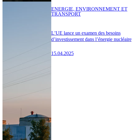
ENERGIE, ENVIRONNEMENT ET
TRANSPORT
L’UE lance un examen des besoins
d’investissement dans l’énergie nucléaire
15.04.2025