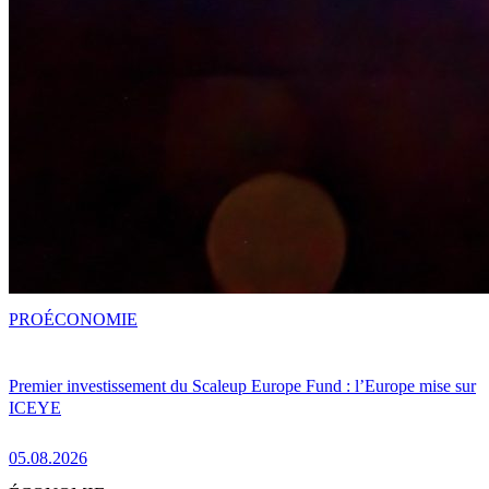
PRO
ÉCONOMIE
Premier investissement du Scaleup Europe Fund : l’Europe mise sur
ICEYE
05.08.2026