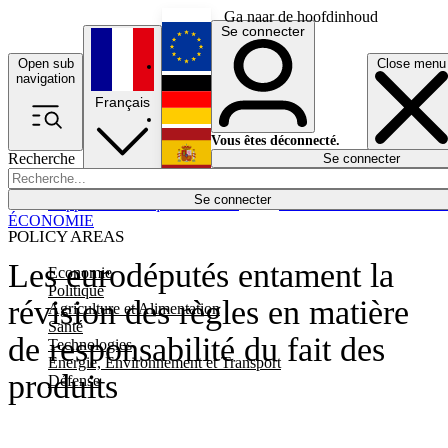
Ga naar de hoofdinhoud
Se connecter
Open sub
Close menu
English
navigation
Français
Deutsch
Vous êtes déconnecté.
Recherche
Se connecter
Español
Lumières éteintes
Se connecter
Rapporteur
Politique
Économie
Newsletters
Evénements
Em
ÉCONOMIE
POLICY AREAS
Les eurodéputés entament la
Economie
Politique
révision des règles en matière
Agriculture et Alimentation
Santé
de responsabilité du fait des
Technologies
Energie, Environnement et Transport
produits
Défense