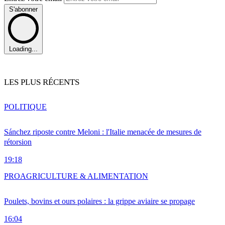
S'abonner
Loading...
LES PLUS RÉCENTS
POLITIQUE
Sánchez riposte contre Meloni : l'Italie menacée de mesures de
rétorsion
19:18
PRO
AGRICULTURE & ALIMENTATION
Poulets, bovins et ours polaires : la grippe aviaire se propage
16:04