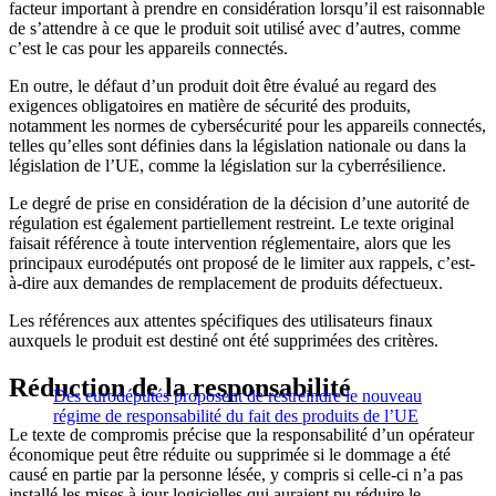
facteur important à prendre en considération lorsqu’il est raisonnable
de s’attendre à ce que le produit soit utilisé avec d’autres, comme
c’est le cas pour les appareils connectés.
En outre, le défaut d’un produit doit être évalué au regard des
exigences obligatoires en matière de sécurité des produits,
notamment les normes de cybersécurité pour les appareils connectés,
telles qu’elles sont définies dans la législation nationale ou dans la
législation de l’UE, comme la législation sur la cyberrésilience.
Le degré de prise en considération de la décision d’une autorité de
régulation est également partiellement restreint. Le texte original
faisait référence à toute intervention réglementaire, alors que les
principaux eurodéputés ont proposé de le limiter aux rappels, c’est-
à-dire aux demandes de remplacement de produits défectueux.
Les références aux attentes spécifiques des utilisateurs finaux
auxquels le produit est destiné ont été supprimées des critères.
Réduction de la responsabilité
Des eurodéputés proposent de restreindre le nouveau
régime de responsabilité du fait des produits de l’UE
Le texte de compromis précise que la responsabilité d’un opérateur
économique peut être réduite ou supprimée si le dommage a été
causé en partie par la personne lésée, y compris si celle-ci n’a pas
installé les mises à jour logicielles qui auraient pu réduire le