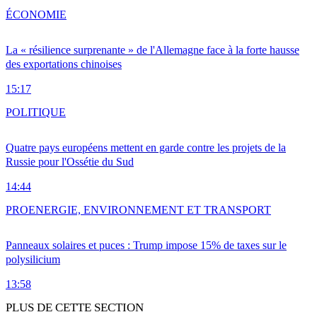
ÉCONOMIE
La « résilience surprenante » de l'Allemagne face à la forte hausse
des exportations chinoises
15:17
POLITIQUE
Quatre pays européens mettent en garde contre les projets de la
Russie pour l'Ossétie du Sud
14:44
PRO
ENERGIE, ENVIRONNEMENT ET TRANSPORT
Panneaux solaires et puces : Trump impose 15% de taxes sur le
polysilicium
13:58
PLUS DE CETTE SECTION