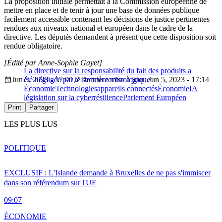
La proposition initiale permettait à la Commission européenne de
mettre en place et de tenir à jour une base de données publique
facilement accessible contenant les décisions de justice pertinentes
rendues aux niveaux national et européen dans le cadre de la
directive. Les députés demandent à présent que cette disposition soit
rendue obligatoire.
[Édité par Anne-Sophie Gayet]
La directive sur la responsabilité du fait des produits a
Jun 5, 2023 - 17:00
été négligée par le secteur technologique
Dernière mise à jour: Jun 5, 2023 - 17:14
Économie
Technologies
appareils connectés
Économie
IA
législation sur la cyberrésilience
Parlement Européen
Print
Partager
LES PLUS LUS
POLITIQUE
EXCLUSIF : L'Islande demande à Bruxelles de ne pas s'immiscer
dans son référendum sur l'UE
09:07
ÉCONOMIE