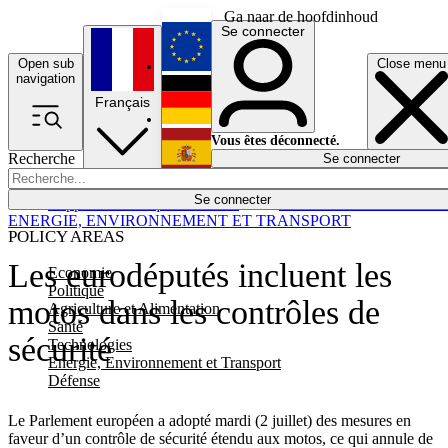
Ga naar de hoofdinhoud
Se connecter
Open sub
Close menu
English
navigation
Français
Deutsch
Vous êtes déconnecté.
Recherche
Se connecter
Español
Lumières éteintes
Se connecter
Rapporteur
Politique
Économie
Newsletters
Evénements
Em
ENERGIE, ENVIRONNEMENT ET TRANSPORT
POLICY AREAS
Les eurodéputés incluent les
Economie
Politique
motos dans les contrôles de
Agriculture et Alimentation
Santé
sécurité
Technologies
Energie, Environnement et Transport
Défense
Le Parlement européen a adopté mardi (2 juillet) des mesures en
faveur d’un contrôle de sécurité étendu aux motos, ce qui annule de