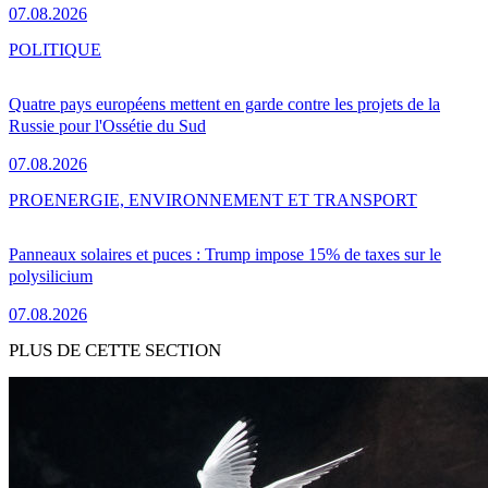
07.08.2026
POLITIQUE
Quatre pays européens mettent en garde contre les projets de la
Russie pour l'Ossétie du Sud
07.08.2026
PRO
ENERGIE, ENVIRONNEMENT ET TRANSPORT
Panneaux solaires et puces : Trump impose 15% de taxes sur le
polysilicium
07.08.2026
PLUS DE CETTE SECTION