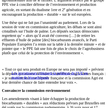
agroalimentaire afin de le raffiner. L’argument avancé par le groupe
PPE vise à concilier défense de l’environnement et production
e
agricole, en sortant du dualisme 1ere et 2
génération et en
encourageant la production « durable » sur le sol européen.
Une thèse qui ne fait pas l’unanimité au parlement. Lors de la
session de vote en commission agriculture, les débats se sont ainsi
cristallisés sur l’huile de palme. Les députés sociaux démocrates
regrettent qu’
« alors qu’il avait été convenu […] de retirer les
effluents d’huile de palme [des] biocarburants avancés, le Parti
Populaire Européen l’a remis sur la table à la dernière minute » et de
pointer que « le PPE fait une fois de plus le choix de l’agrobusiness
plutôt que celui de la protection de l’environnement ».
« Tout ce qui sera produit en Europe ne sera pas importé » prévient
Les investisseurs critiquent la politique de l’UE en
la députée qui assume défendre les intérêts des agriculteurs français :
matière de biocarburants
« je suis avant tout une députée française et la commission Agri est
leur dernière chance de faire entendre leur voix ».
Convaincre la commission environnement
Les amendements visant à faire échapper la production de
biocarburants « durables » aux réductions prévues par Bruxelles ont
été votés par la commission parlementaire, à 26 voix pour et 17