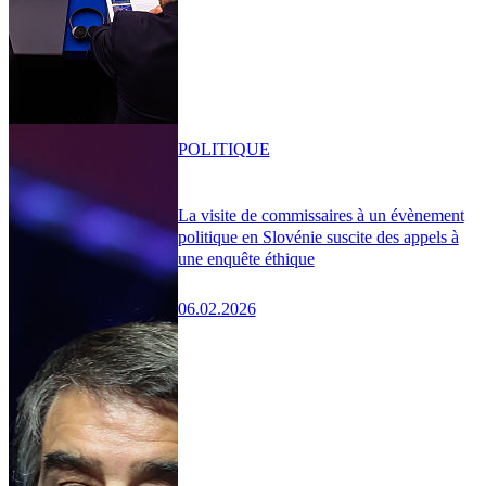
POLITIQUE
La visite de commissaires à un évènement
politique en Slovénie suscite des appels à
une enquête éthique
06.02.2026