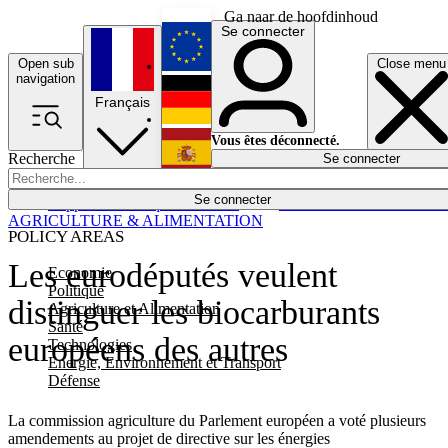
Ga naar de hoofdinhoud
Se connecter
Open sub
Close menu
English
navigation
Français
Deutsch
Vous êtes déconnecté.
Recherche
Se connecter
Español
Lumières éteintes
Se connecter
Rapporteur
Politique
Économie
Newsletters
Evénements
Em
AGRICULTURE & ALIMENTATION
POLICY AREAS
Les eurodéputés veulent
Economie
Politique
distinguer les biocarburants
Agriculture et Alimentation
Santé
européens des autres
Technologies
Energie, Environnement et Transport
Défense
La commission agriculture du Parlement européen a voté plusieurs
amendements au projet de directive sur les énergies