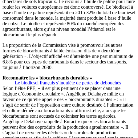
d’hectares de sols tropicaux.
Le recours à l’huile de palme pour faire
rouler les voitures européennes est donc controversé. Le biodiesel à
base d’huile de palme représentait en 2015 32% du total de biodiesel
consommé dans le monde, la majorité étant produite à base d’huile
de colza. Le biodiesel représente 80% du marché européen des
agrocarburants, alors qu’au niveau mondial l’éthanol est le
biocarburant le plus répandu.
La proposition de la Commission vise à promouvoir les autres
formes de biocarburants à faible émission dits de « deuxième
génération ». L’objectif affiché est d’atteindre une part minimum de
6.8% pour ces types de carburants dans le secteur des transports,
toujours à l’horizon 2030.
Reconnaître les « biocarburants durables »
Le biodiesel français s’inquiète de pertes de débouchés
Selon l’élue PPE, « il est plus pertinent de se placer dans une
logique d’économie circulaire ». Angélique Delahaye milite en
faveur de ce qu’elle appelle des « biocarburants durables » : « il
s’agit de sortir de l’opposition entre culture destinée à l’alimentation
et culture dédiée aux biocarburants » affirme-t-elle, alors que les
biocarburants sont accusés de coloniser les terres agricoles.
Angélique Delahaye rappelle à Euractiv que « les biocarburants
peuvent être des coproduits de la production agroalimentaire ». Il
s’agirait de recycler les déchets ou le surplus de production