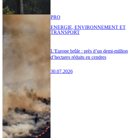
PRO
ENERGIE, ENVIRONNEMENT ET
TRANSPORT
L’Europe brûle : près d’un demi-million
d’hectares réduits en cendres
30.07.2026