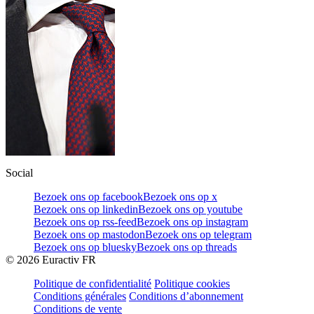
Social
Bezoek ons op facebook
Bezoek ons op x
Bezoek ons op linkedin
Bezoek ons op youtube
Bezoek ons op rss-feed
Bezoek ons op instagram
Bezoek ons op mastodon
Bezoek ons op telegram
Bezoek ons op bluesky
Bezoek ons op threads
©
2026
Euractiv FR
Politique de confidentialité
Politique cookies
Conditions générales
Conditions d’abonnement
Conditions de vente