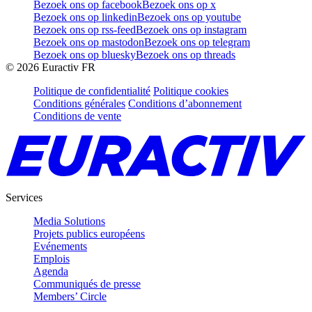
Bezoek ons op facebook
Bezoek ons op x
Bezoek ons op linkedin
Bezoek ons op youtube
Bezoek ons op rss-feed
Bezoek ons op instagram
Bezoek ons op mastodon
Bezoek ons op telegram
Bezoek ons op bluesky
Bezoek ons op threads
©
2026
Euractiv FR
Politique de confidentialité
Politique cookies
Conditions générales
Conditions d’abonnement
Conditions de vente
Services
Media Solutions
Projets publics européens
Evénements
Emplois
Agenda
Communiqués de presse
Members’ Circle