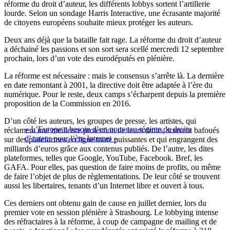
réforme du droit d’auteur, les différents lobbys sortent l’artillerie
lourde. Selon un sondage Harris Interactive, une écrasante majorité
de citoyens européens souhaite mieux protéger les auteurs.
Deux ans déjà que la bataille fait rage. La réforme du droit d’auteur
a déchainé les passions et son sort sera scellé mercredi 12 septembre
prochain, lors d’un vote des eurodéputés en plénière.
La réforme est nécessaire : mais le consensus s’arrête là. La dernière
en date remontant à 2001, la directive doit être adaptée à l’ère du
numérique. Pour le reste, deux camps s’écharpent depuis la première
proposition de la Commission en 2016.
D’un côté les auteurs, les groupes de presse, les artistes, qui
« L’Europe a besoin d’un nouveau régime de droits
réclament une meilleure protection de leurs droits, souvent bafoués
d’auteur pour l’ère Internet »
sur des plateformes en ligne toute puissantes et qui engrangent des
milliards d’euros grâce aux contenus publiés. De l’autre, les dites
plateformes, telles que Google, YouTube, Facebook. Bref, les
GAFA. Pour elles, pas question de faire moins de profits, ou même
de faire l’objet de plus de règlementations. De leur côté se trouvent
aussi les libertaires, tenants d’un Internet libre et ouvert à tous.
Ces derniers ont obtenu gain de cause en juillet dernier, lors du
premier vote en session plénière à Strasbourg. Le lobbying intense
des réfractaires à la réforme, à coup de campagne de mailing et de