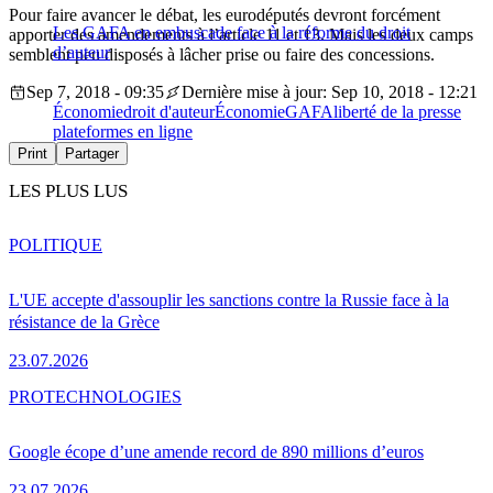
Pour faire avancer le débat, les eurodéputés devront forcément
Les GAFA en embuscade face à la réforme du droit
apporter des amendements à l’article 11 et 13. Mais les deux camps
d’auteur
semblent peu disposés à lâcher prise ou faire des concessions.
Sep 7, 2018 - 09:35
Dernière mise à jour: Sep 10, 2018 - 12:21
Économie
droit d'auteur
Économie
GAFA
liberté de la presse
plateformes en ligne
Print
Partager
LES PLUS LUS
POLITIQUE
L'UE accepte d'assouplir les sanctions contre la Russie face à la
résistance de la Grèce
23.07.2026
PRO
TECHNOLOGIES
Google écope d’une amende record de 890 millions d’euros
23.07.2026