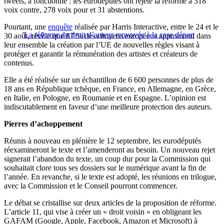
tweets, a fonctionné : les eurodéputés ont rejeté la réforme à 318
voix contre, 278 voix pour et 31 abstentions.
Pourtant, une
enquête
réalisée par Harris Interactive, entre le 24 et le
La réforme du droit d’auteur renvoyée à la case départ
30 août, révèle que 87 % des citoyens européens approuvent dans
leur ensemble la création par l’UE de nouvelles règles visant à
protéger et garantir la rémunération des artistes et créateurs de
contenus.
Elle a été réalisée sur un échantillon de 6 600 personnes de plus de
18 ans en République tchèque, en France, en Allemagne, en Grèce,
en Italie, en Pologne, en Roumanie et en Espagne. L’opinion est
indiscutablement en faveur d’une meilleure protection des auteurs.
Pierres d’achoppement
Réunis à nouveau en plénière le 12 septembre, les eurodéputés
réexamineront le texte et l’amenderont au besoin. Un nouveau rejet
signerait l’abandon du texte, un coup dur pour la Commission qui
souhaitait clore tous ses dossiers sur le numérique avant la fin de
l’année. En revanche, si le texte est adopté, les réunions en trilogue,
avec la Commission et le Conseil pourront commencer.
Le débat se cristallise sur deux articles de la proposition de réforme.
L’article 11, qui vise à créer un « droit voisin » en obligeant les
GAFAM (Google, Apple, Facebook, Amazon et Microsoft) à