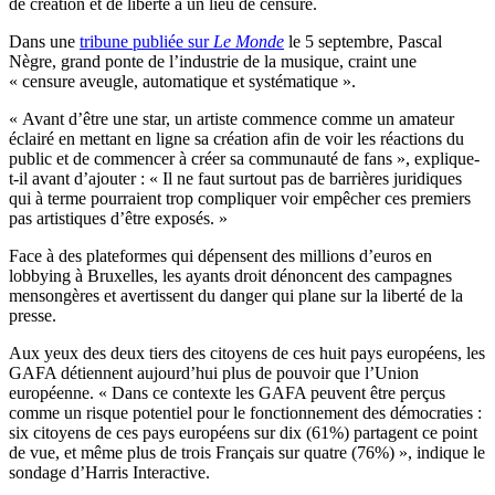
de création et de liberté à un lieu de censure.
Dans une
tribune publiée sur
Le Monde
le 5 septembre, Pascal
Nègre, grand ponte de l’industrie de la musique, craint une
« censure aveugle, automatique et systématique ».
« Avant d’être une star, un artiste commence comme un amateur
éclairé en mettant en ligne sa création afin de voir les réactions du
public et de commencer à créer sa communauté de fans », explique-
t-il avant d’ajouter : « Il ne faut surtout pas de barrières juridiques
qui à terme pourraient trop compliquer voir empêcher ces premiers
pas artistiques d’être exposés. »
Face à des plateformes qui dépensent des millions d’euros en
lobbying à Bruxelles, les ayants droit dénoncent des campagnes
mensongères et avertissent du danger qui plane sur la liberté de la
presse.
Aux yeux des deux tiers des citoyens de ces huit pays européens, les
GAFA détiennent aujourd’hui plus de pouvoir que l’Union
européenne. « Dans ce contexte les GAFA peuvent être perçus
comme un risque potentiel pour le fonctionnement des démocraties :
six citoyens de ces pays européens sur dix (61%) partagent ce point
de vue, et même plus de trois Français sur quatre (76%) », indique le
sondage d’Harris Interactive.