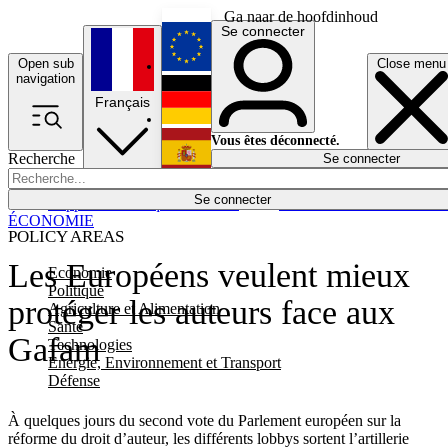
Ga naar de hoofdinhoud
Se connecter
Open sub
Close menu
English
navigation
Français
Deutsch
Vous êtes déconnecté.
Recherche
Se connecter
Español
Lumières éteintes
Se connecter
Rapporteur
Politique
Économie
Newsletters
Evénements
Em
ÉCONOMIE
POLICY AREAS
Les Européens veulent mieux
Economie
Politique
protéger les auteurs face aux
Agriculture et Alimentation
Santé
Gafam
Technologies
Energie, Environnement et Transport
Défense
À quelques jours du second vote du Parlement européen sur la
réforme du droit d’auteur, les différents lobbys sortent l’artillerie