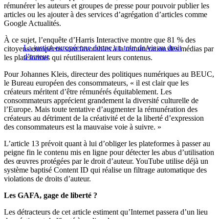
rémunérer les auteurs et groupes de presse pour pouvoir publier les
articles ou les ajouter à des services d’agrégation d’articles comme
Google Actualités.
À ce sujet, l’enquête d’Harris Interactive montre que 81 % des
La justice européenne donne un tour de vis au droit
citoyens européens sont favorables à la rémunération des médias par
d’auteur
les plateformes qui réutiliseraient leurs contenus.
Pour Johannes Kleis, directeur des politiques numériques au BEUC,
le Bureau européen des consommateurs, « il est clair que les
créateurs méritent d’être rémunérés équitablement. Les
consommateurs apprécient grandement la diversité culturelle de
l’Europe. Mais toute tentative d’augmenter la rémunération des
créateurs au détriment de la créativité et de la liberté d’expression
des consommateurs est la mauvaise voie à suivre. »
L’article 13 prévoit quant à lui d’obliger les plateformes à passer au
peigne fin le contenu mis en ligne pour détecter les abus d’utilisation
des œuvres protégées par le droit d’auteur. YouTube utilise déjà un
système baptisé Content ID qui réalise un filtrage automatique des
violations de droits d’auteur.
Les GAFA, gage de liberté ?
Les détracteurs de cet article estiment qu’Internet passera d’un lieu