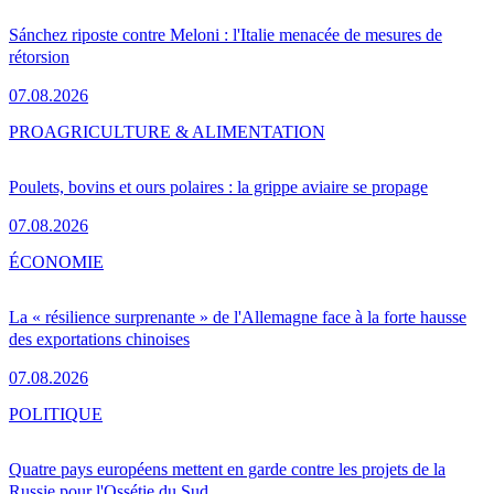
Sánchez riposte contre Meloni : l'Italie menacée de mesures de
rétorsion
07.08.2026
PRO
AGRICULTURE & ALIMENTATION
Poulets, bovins et ours polaires : la grippe aviaire se propage
07.08.2026
ÉCONOMIE
La « résilience surprenante » de l'Allemagne face à la forte hausse
des exportations chinoises
07.08.2026
POLITIQUE
Quatre pays européens mettent en garde contre les projets de la
Russie pour l'Ossétie du Sud