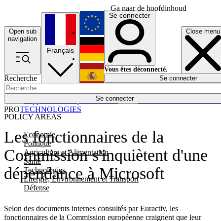
Ga naar de hoofdinhoud
Se connecter
Open sub
Close menu
English
navigation
Français
Deutsch
Vous êtes déconnecté.
Recherche
Se connecter
Español
Lumières éteintes
Se connecter
Rapporteur
Politique
Économie
Newsletters
Evénements
Em
PRO
TECHNOLOGIES
POLICY AREAS
Les fonctionnaires de la
Economie
Politique
Commission s'inquiètent d'une
Agriculture et Alimentation
Santé
dépendance à Microsoft
Technologies
Energie, Environnement et Transport
Défense
Selon des documents internes consultés par Euractiv, les
fonctionnaires de la Commission européenne craignent que leur