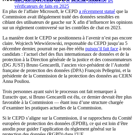
Meta prend exemple sur X et souhaite supprimer les
vérificateurs de faits en 2025
En plus de l’affaire Microsoft, le CEPD
a récemment statué
que la
Commission avait illégalement traité des données sensibles en
ciblant des utilisateurs de gauche sur X afin d’influencer les opinions
sur un règlement controversé sur les contrôles de chat en 2023.
La manière dont le CEPD se positionnera à l’avenir n’est pas encore
claire. Wojciech Wiewiórowski, responsable du CEPD jusqu’au 5
décembre dernier, pourrait ne pas être réélu
puisqu’il fait face
à trois
candidats : l’actuel chef des flux internationaux de données et de la
protection à la Direction générale de la justice et des consommateurs
(DG JUST) Bruno Gencarelli, l’ancien vice-président de l’Autorité
française de protection des données (DPA) François Pellegrini, et la
présidente de la Commission de la protection des données au CERN
Anna Pouliou.
Trois personnes ayant suivi le processus ont fait remarquer à
Euractiv que, si Bruno Gencarelli est élu, ce dernier devrait être plus
favorable à la Commission — étant issu d’une structure chargée
d’examiner les pratiques actuelles de la Commission.
Si le CEPD s’aligne sur la Commission, il se rapprochera du Comité
européen de protection des données (EPDB), ce qui est loin d’être
anodin pour guider l’application du règlement général sur la
protection des données (RGPD) dans l’UE.