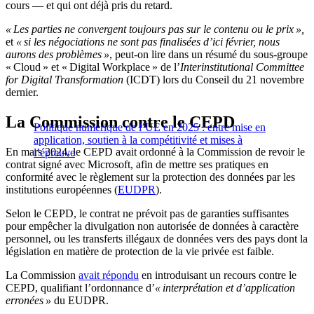
cours — et qui ont déjà pris du retard.
« Les parties ne convergent toujours pas sur le contenu ou le prix »,
et
« si les négociations ne sont pas finalisées d’ici février, nous
aurons des problèmes »
, peut-on lire dans un résumé du sous-groupe
« Cloud » et « Digital Workplace » de l’
Interinstitutional Committee
for Digital Transformation
(ICDT) lors du Conseil du 21 novembre
dernier.
La Commission contre le CEPD
Politique numérique de l’UE en 2025 : entre mise en
application, soutien à la compétitivité et mises à
En mars 2024, le CEPD avait ordonné à la Commission de revoir le
l’épreuve
contrat signé avec Microsoft, afin de mettre ses pratiques en
conformité avec le règlement sur la protection des données par les
institutions européennes (
EUDPR
).
Selon le CEPD, le contrat ne prévoit pas de garanties suffisantes
pour empêcher la divulgation non autorisée de données à caractère
personnel, ou les transferts illégaux de données vers des pays dont la
législation en matière de protection de la vie privée est faible.
La Commission
avait répondu
en introduisant un recours contre le
CEPD, qualifiant l’ordonnance d’
« interprétation et d’application
erronées »
du EUDPR.