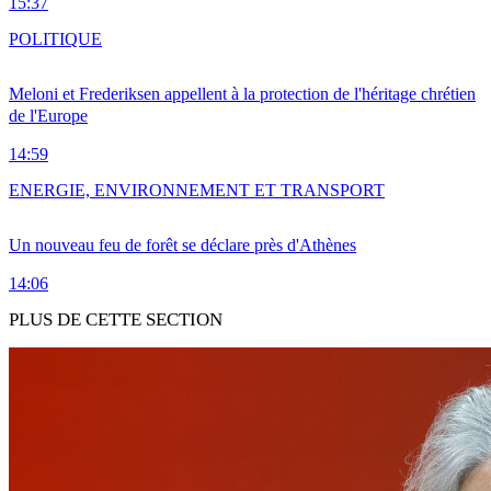
15:37
POLITIQUE
Meloni et Frederiksen appellent à la protection de l'héritage chrétien
de l'Europe
14:59
ENERGIE, ENVIRONNEMENT ET TRANSPORT
Un nouveau feu de forêt se déclare près d'Athènes
14:06
PLUS DE CETTE SECTION