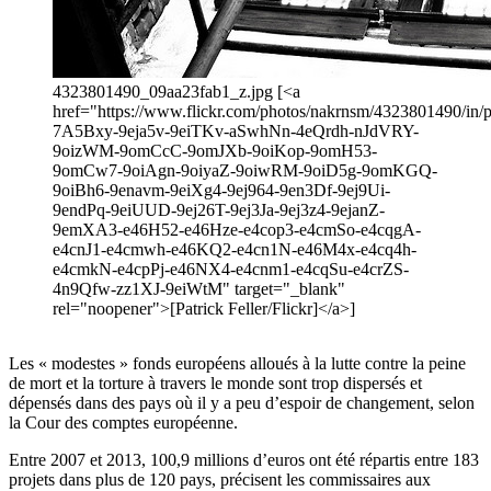
4323801490_09aa23fab1_z.jpg [<a
href="https://www.flickr.com/photos/nakrnsm/4323801490/in/ph
7A5Bxy-9eja5v-9eiTKv-aSwhNn-4eQrdh-nJdVRY-
9oizWM-9omCcC-9omJXb-9oiKop-9omH53-
9omCw7-9oiAgn-9oiyaZ-9oiwRM-9oiD5g-9omKGQ-
9oiBh6-9enavm-9eiXg4-9ej964-9en3Df-9ej9Ui-
9endPq-9eiUUD-9ej26T-9ej3Ja-9ej3z4-9ejanZ-
9emXA3-e46H52-e46Hze-e4cop3-e4cmSo-e4cqgA-
e4cnJ1-e4cmwh-e46KQ2-e4cn1N-e46M4x-e4cq4h-
e4cmkN-e4cpPj-e46NX4-e4cnm1-e4cqSu-e4crZS-
4n9Qfw-zz1XJ-9eiWtM" target="_blank"
rel="noopener">[Patrick Feller/Flickr]</a>]
Les « modestes » fonds européens alloués à la lutte contre la peine
de mort et la torture à travers le monde sont trop dispersés et
dépensés dans des pays où il y a peu d’espoir de changement, selon
la Cour des comptes européenne.
Entre 2007 et 2013, 100,9 millions d’euros ont été répartis entre 183
projets dans plus de 120 pays, précisent les commissaires aux