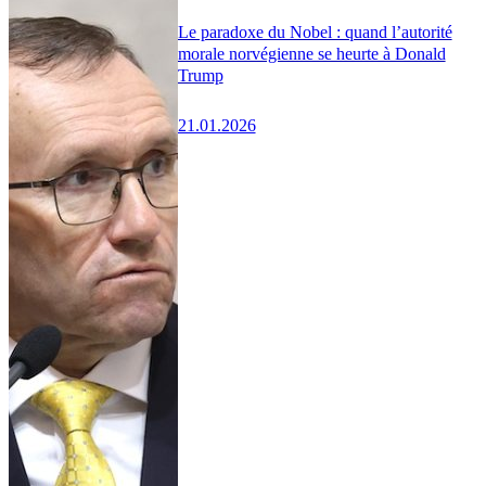
Le paradoxe du Nobel : quand l’autorité
morale norvégienne se heurte à Donald
Trump
21.01.2026