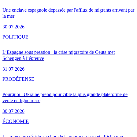
Une enclave espagnole dépassée par l'afflux de migrants arrivant par
la mer
30.07.2026
POLITIQUE
L’Espagne sous pression : la crise migratoire de Ceuta met
Schengen à l’épreuve
31.07.2026
PRO
DÉFENSE
Pourquoi l'Ukraine prend pour cible la plus grande plateforme de
vente en ligne russe
30.07.2026
ÉCONOMIE
La zone euro résiste au choc de la guerre en Iran et affiche une