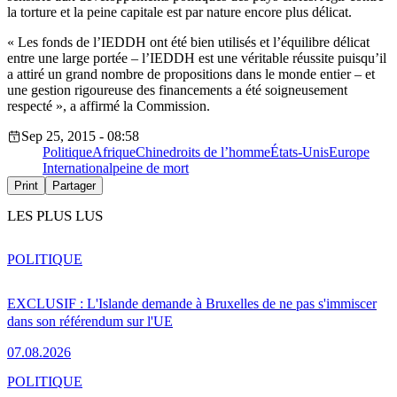
la torture et la peine capitale est par nature encore plus délicat.
« Les fonds de l’IEDDH ont été bien utilisés et l’équilibre délicat
entre une large portée – l’IEDDH est une véritable réussite puisqu’il
a attiré un grand nombre de propositions dans le monde entier – et
une gestion rigoureuse des financements a été soigneusement
respecté », a affirmé la Commission.
Sep 25, 2015 - 08:58
Politique
Afrique
Chine
droits de l’homme
États-Unis
Europe
International
peine de mort
Print
Partager
LES PLUS LUS
POLITIQUE
EXCLUSIF : L'Islande demande à Bruxelles de ne pas s'immiscer
dans son référendum sur l'UE
07.08.2026
POLITIQUE