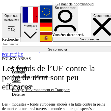
Ga naar de hoofdinhoud
Se connecter
Open sub
Close menu
English
navigation
Français
Deutsch
Vous êtes déconnecté.
Recherche
Se connecter
Español
Lumières éteintes
Se connecter
Rapporteur
Politique
Économie
Newsletters
Evénements
Em
POLITIQUE
POLICY AREAS
Les fonds de l’UE contre la
Economie
Politique
peine de mort sont peu
Agriculture et Alimentation
Santé
efficaces
Technologies
Energie, Environnement et Transport
Défense
Les « modestes » fonds européens alloués à la lutte contre la peine
de mort et la torture à travers le monde sont trop dispersés et