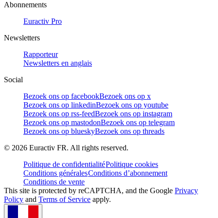
Abonnements
Euractiv Pro
Newsletters
Rapporteur
Newsletters en anglais
Social
Bezoek ons op facebook
Bezoek ons op x
Bezoek ons op linkedin
Bezoek ons op youtube
Bezoek ons op rss-feed
Bezoek ons op instagram
Bezoek ons op mastodon
Bezoek ons op telegram
Bezoek ons op bluesky
Bezoek ons op threads
©
2026
Euractiv FR. All rights reserved.
Politique de confidentialité
Politique cookies
Conditions générales
Conditions d’abonnement
Conditions de vente
This site is protected by reCAPTCHA, and the Google
Privacy
Policy
and
Terms of Service
apply.