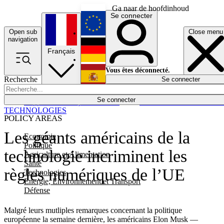
Ga naar de hoofdinhoud
Se connecter
Open sub
Close menu
English
navigation
Français
Deutsch
Vous êtes déconnecté.
Recherche
Se connecter
Español
Lumières éteintes
Se connecter
Rapporteur
Politique
Économie
Newsletters
Evénements
Em
TECHNOLOGIES
POLICY AREAS
Les géants américains de la
Economie
Politique
technologie incriminent les
Agriculture et Alimentation
Santé
règles numériques de l’UE
Technologies
Energie, Environnement et Transport
Défense
Malgré leurs mutliples remarques concernant la politique
européenne la semaine dernière, les américains Elon Musk —