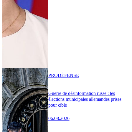
PRO
DÉFENSE
Guerre de désinformation russe : les
élections municipales allemandes prises
pour cible
06.08.2026