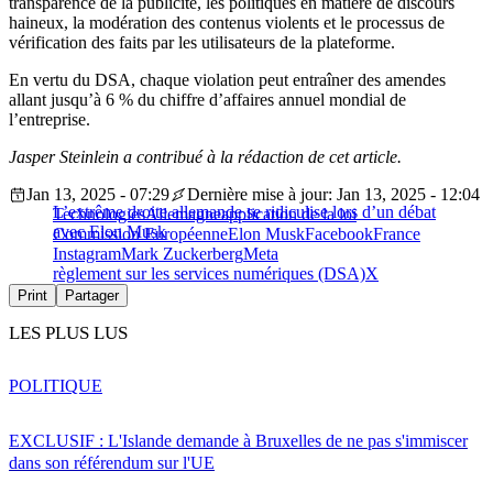
transparence de la publicité, les politiques en matière de discours
haineux, la modération des contenus violents et le processus de
vérification des faits par les utilisateurs de la plateforme.
En vertu du DSA, chaque violation peut entraîner des amendes
allant jusqu’à 6 % du chiffre d’affaires annuel mondial de
l’entreprise.
Jasper Steinlein a contribué à la rédaction de cet article.
Jan 13, 2025 - 07:29
Dernière mise à jour: Jan 13, 2025 - 12:04
L’extrême droite allemande se ridiculise lors d’un débat
Technologies
Allemagne
application de la loi
avec Elon Musk
Commission Européenne
Elon Musk
Facebook
France
Instagram
Mark Zuckerberg
Meta
règlement sur les services numériques (DSA)
X
Print
Partager
LES PLUS LUS
POLITIQUE
EXCLUSIF : L'Islande demande à Bruxelles de ne pas s'immiscer
dans son référendum sur l'UE