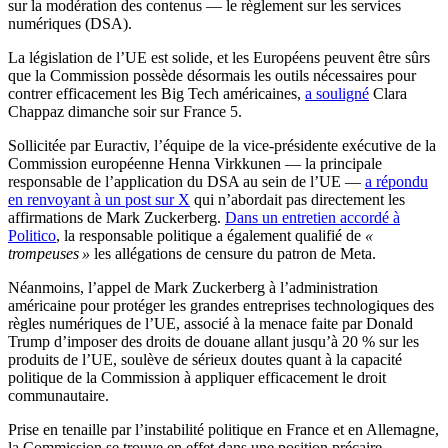
sur la modération des contenus — le règlement sur les services
numériques (DSA).
La législation de l’UE est solide, et les Européens peuvent être sûrs
que la Commission possède désormais les outils nécessaires pour
contrer efficacement les Big Tech américaines,
a souligné
Clara
Chappaz dimanche soir sur France 5.
Sollicitée par Euractiv, l’équipe de la vice-présidente exécutive de la
Commission européenne Henna Virkkunen — la principale
responsable de l’application du DSA au sein de l’UE —
a répondu
en renvoyant à un post sur X
qui n’abordait pas directement les
affirmations de Mark Zuckerberg.
Dans un entretien accordé à
Politico
, la responsable politique a également qualifié de
«
trompeuses »
les allégations de censure du patron de Meta.
Néanmoins, l’appel de Mark Zuckerberg à l’administration
américaine pour protéger les grandes entreprises technologiques des
règles numériques de l’UE, associé à la menace faite par Donald
Trump d’imposer des droits de douane allant jusqu’à 20 % sur les
produits de l’UE, soulève de sérieux doutes quant à la capacité
politique de la Commission à appliquer efficacement le droit
communautaire.
Prise en tenaille par l’instabilité politique en France et en Allemagne,
la Commission se trouve en effet dans une position précaire.