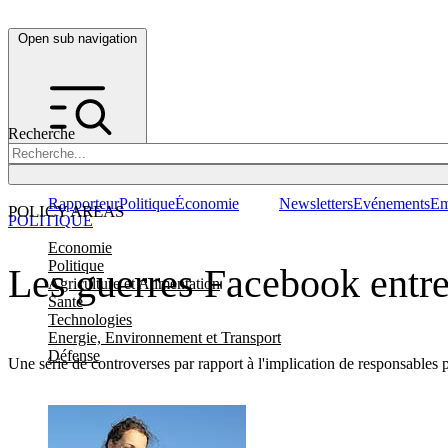
Open sub navigation
Recherche
Rapporteur
Politique
Économie
Newsletters
Evénements
Em
POLICY AREAS
POLITIQUE
Economie
Politique
Les guerres Facebook entre
Agriculture et Alimentation
Santé
Technologies
Energie, Environnement et Transport
Défense
Une série de controverses par rapport à l'implication de responsables 