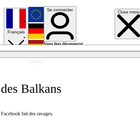
Se connecter
Close menu
English
Français
Deutsch
Vous êtes déconnecté.
Se connecter
Español
Lumières éteintes
 des Balkans
al Facebook fait des ravages.