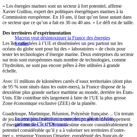
« Les énergies marines sont un secteur à fort potentiel, affirme
Xavier Guillou, expert des politiques énergétiques marines à la
Commission européenne. En 10 ans, il faut qu’on fasse autant dans
ce secteur que ce qu’on a fait en 30 ou 40 ans. » Le défi est de taille.
Des territoires d’expérimentation
Macron veut désintoxiquer la France des énergies
Les îles rattachées à l’UE et disséminées un peu partout sur les
fossiles
océans du globe sont pour lui des « laboratoires » de choix pour
tester les technologies d’énergie marine. Deux entreprises du secteur
sur trois sont européennes mais nombre de technologies, comme
l’hydrolien, ne sont pas encore prêtes à être utilisées à grande
échelle.
Avec 11 millions de kilomètres carrés d’eaux territoriales (dont plus
de 95 % sont situés dans les outre-mers), la France dispose de la
deuxième plus grande surface maritime au monde, derrière les États-
Unis. Elle contribue très largement à faire de l’UE la plus grosse
Zone économique exclusive (ZEE) de la planète.
Guadeloupe, Martinique, Réunion, Polynésie française… Un terrain
La première hydrolienne européenne allège le bilan
de jeu énorme pour mettre en œuvre des projets de développement
carbone de l’île d’Ouessant
d’énergies marines. « L’UE sous-estime encore considérablement le
potentiel considérable qu’il y a à valoriser ses territoires d’outre-
mer », remarque Younous Omarjee, eurodéputé des français de