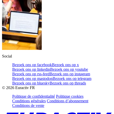
Social
Bezoek ons op facebook
Bezoek ons op x
Bezoek ons op linkedin
Bezoek ons op youtube
Bezoek ons op rss-feed
Bezoek ons op instagram
Bezoek ons op mastodon
Bezoek ons op telegram
Bezoek ons op bluesky
Bezoek ons op threads
©
2026
Euractiv FR
Politique de confidentialité
Politique cookies
Conditions générales
Conditions d’abonnement
Conditions de vente