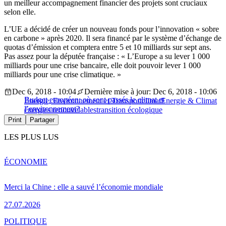
un meilleur accompagnement financier des projets sont cruciaux
selon elle.
L’UE a décidé de créer un nouveau fonds pour l’innovation « sobre
en carbone » après 2020. Il sera financé par le système d’échange de
quotas d’émission et comptera entre 5 et 10 milliards sur sept ans.
Pas assez pour la députée française : « L’Europe a su lever 1 000
milliards pour une crise bancaire, elle doit pouvoir lever 1 000
milliards pour une crise climatique. »
Dec 6, 2018 - 10:04
Dernière mise à jour: Dec 6, 2018 - 10:06
Budget européen: où sont passés le climat et
Energie, Environnement et Transport
climat
Energie & Climat
l’environnement?
énergies renouvelables
transition écologique
Print
Partager
LES PLUS LUS
ÉCONOMIE
Merci la Chine : elle a sauvé l’économie mondiale
27.07.2026
POLITIQUE