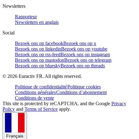
Newsletters
Rapporteur
Newsletters en anglais
Social
Bezoek ons op facebook
Bezoek ons op x
Bezoek ons op linkedin
Bezoek ons op youtube
Bezoek ons op rss-feed
Bezoek ons op instagram
Bezoek ons op mastodon
Bezoek ons op telegram
Bezoek ons op bluesky
Bezoek ons op threads
©
2026
Euractiv FR. All rights reserved.
Politique de confidentialité
Politique cookies
Conditions générales
Conditions d’abonnement
Conditions de vente
This site is protected by reCAPTCHA, and the Google
Privacy
Policy
and
Terms of Service
apply.
Français