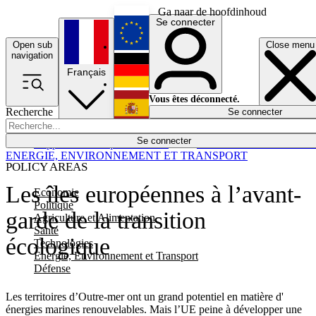
Ga naar de hoofdinhoud
Se connecter
Open sub
Close menu
English
navigation
Français
Deutsch
Vous êtes déconnecté.
Recherche
Se connecter
Español
Lumières éteintes
Se connecter
Rapporteur
Politique
Économie
Newsletters
Evénements
Em
ENERGIE, ENVIRONNEMENT ET TRANSPORT
POLICY AREAS
Les îles européennes à l’avant-
Economie
Politique
garde de la transition
Agriculture et Alimentation
Santé
écologique
Technologies
Energie, Environnement et Transport
Défense
Les territoires d’Outre-mer ont un grand potentiel en matière d'
énergies marines renouvelables. Mais l’UE peine à développer une