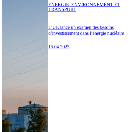
ENERGIE, ENVIRONNEMENT ET
TRANSPORT
L’UE lance un examen des besoins
d’investissement dans l’énergie nucléaire
15.04.2025