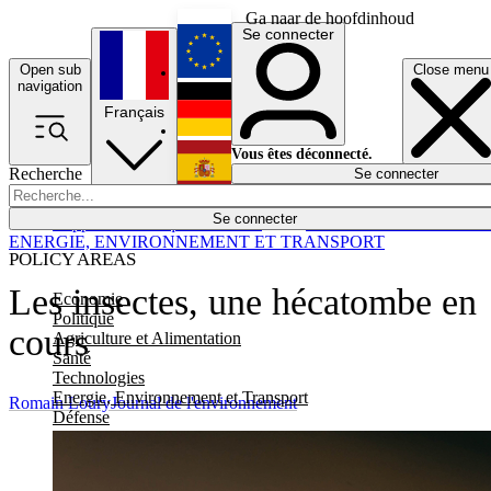
Ga naar de hoofdinhoud
Se connecter
Open sub
Close menu
English
navigation
Français
Deutsch
Vous êtes déconnecté.
Recherche
Se connecter
Español
Lumières éteintes
Se connecter
Rapporteur
Politique
Économie
Newsletters
Evénements
Em
ENERGIE, ENVIRONNEMENT ET TRANSPORT
POLICY AREAS
Les insectes, une hécatombe en
Economie
Politique
cours
Agriculture et Alimentation
Santé
Technologies
Energie, Environnement et Transport
Romain Loury
Journal de l'environnement
Défense