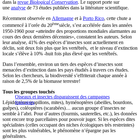
dans la
revue
Biological Conservation
. Le rapport porte sur
une
analyse
de 73 études publiées dans la littérature scientifique.
Récemment observée en
Allemagne
et à
Porto Rico
, cette chute a
ème
commencé à l’orée du 20
siècle, s’est accélérée dans les années
1950-1960 pour «atteindre des proportions mondiales alarmantes au
cours des deux dernières décennies», constatent les auteurs. Selon
leur analyse, 41% des espèces d’insectes sont actuellement en
déclin, soit deux fois plus que les vertébrés, et le niveau d’extinction
locale s’élève à 10% -huit fois plus élevé que les vertébrés.
Dans l’ensemble, environ un tiers des espèces d’insectes sont
menacées d’extinction dans les pays étudiés à travers ces études.
Selon les chercheurs, la biodiversité s’effriterait chaque année à
raison de 2,5% de la biomasse terrestre!
Tous les groupes touchés
Oiseaux et insectes disparaissent des campagnes
Lépidoptères (papillons, mites), hyménoptères (abeilles, bourdons,
françaises
guêpes), coléoptères (scarabées)… aucun groupe d’insectes ne
semble à l’abri. Pour d’autres (fourmis, sauterelles, etc.), les données
sont encore trop parcellaires pour pouvoir juger. Si les espèces dites
spécialistes (celles occupant des niches écologiques très restreintes)
sont les plus vulnérables, le phénomène n’épargne pas les
généralistes.