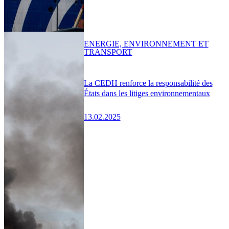
ENERGIE, ENVIRONNEMENT ET
TRANSPORT
La CEDH renforce la responsabilité des
États dans les litiges environnementaux
13.02.2025