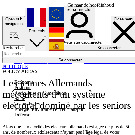
Ga naar de hoofdinhoud
Se connecter
Open sub
Close menu
English
navigation
Français
Deutsch
Vous êtes déconnecté.
Recherche
Se connecter
Español
Lumières éteintes
Se connecter
Rapporteur
Politique
Économie
Newsletters
Evénements
Em
POLITIQUE
POLICY AREAS
Les jeunes Allemands
Economie
Politique
mécontents d’un système
Agriculture et Alimentation
Santé
électoral dominé par les seniors
Technologies
Energie, Environnement et Transport
Défense
Alors que la majorité des électeurs allemands est âgée de plus de 50
ans, de nombreux adolescents n’ayant pas l’âge légal de voter