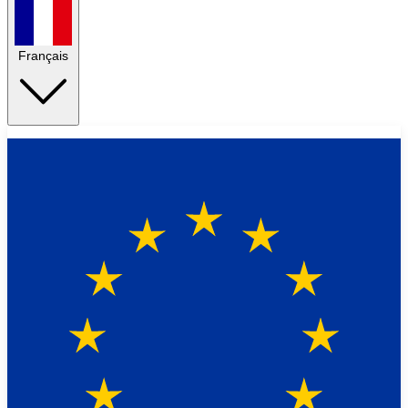
Français