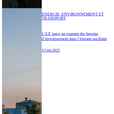
ENERGIE, ENVIRONNEMENT ET
TRANSPORT
L’UE lance un examen des besoins
d’investissement dans l’énergie nucléaire
15.04.2025