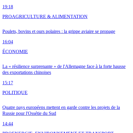
19:18
PRO
AGRICULTURE & ALIMENTATION
Poulets, bovins et ours polaires : la grippe aviaire se propage
16:04
ÉCONOMIE
La « résilience surprenante » de l'Allemagne face à la forte hausse
des exportations chinoises
15:17
POLITIQUE
Quatre pays européens mettent en garde contre les projets de la
Russie pour l'Ossétie du Sud
14:44