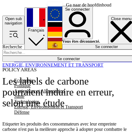
Ga naar de hoofdinhoud
Se connecter
Open sub
Close menu
English
navigation
Français
Deutsch
Vous êtes déconnecté.
Recherche
Se connecter
Español
Lumières éteintes
Se connecter
Rapporteur
Politique
Économie
Newsletters
Evénements
Em
ENERGIE, ENVIRONNEMENT ET TRANSPORT
POLICY AREAS
Les labels de carbone
Economie
Politique
pourraient induire en erreur,
Agriculture et Alimentation
Santé
selon une étude
Technologies
Energie, Environnement et Transport
Défense
Etiqueter les produits des consommateurs avec leur empreinte
carbone n'est pas la meilleure approche à adopter pour combattre le