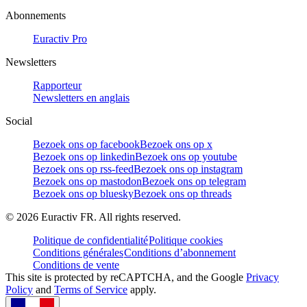
Abonnements
Euractiv Pro
Newsletters
Rapporteur
Newsletters en anglais
Social
Bezoek ons op facebook
Bezoek ons op x
Bezoek ons op linkedin
Bezoek ons op youtube
Bezoek ons op rss-feed
Bezoek ons op instagram
Bezoek ons op mastodon
Bezoek ons op telegram
Bezoek ons op bluesky
Bezoek ons op threads
©
2026
Euractiv FR. All rights reserved.
Politique de confidentialité
Politique cookies
Conditions générales
Conditions d’abonnement
Conditions de vente
This site is protected by reCAPTCHA, and the Google
Privacy
Policy
and
Terms of Service
apply.