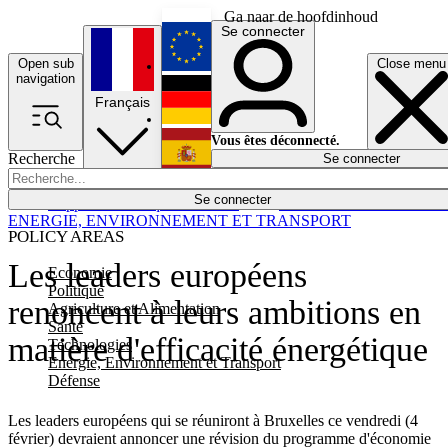
Ga naar de hoofdinhoud
Se connecter
Open sub
Close menu
English
navigation
Français
Deutsch
Vous êtes déconnecté.
Recherche
Se connecter
Español
Lumières éteintes
Se connecter
Rapporteur
Politique
Économie
Newsletters
Evénements
Em
ENERGIE, ENVIRONNEMENT ET TRANSPORT
POLICY AREAS
Les leaders européens
Economie
Politique
renoncent à leurs ambitions en
Agriculture et Alimentation
Santé
matière d'efficacité énergétique
Technologies
Energie, Environnement et Transport
Défense
Les leaders européens qui se réuniront à Bruxelles ce vendredi (4
février) devraient annoncer une révision du programme d'économie