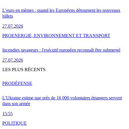
L’euro en mèmes : quand les Européens détournent les nouveaux
billets
27.07.2026
PRO
ENERGIE, ENVIRONNEMENT ET TRANSPORT
Incendies ravageurs : l'exécutif européen reconnaît être submergé
27.07.2026
LES PLUS RÉCENTS
PRO
DÉFENSE
L'Ukraine estime que près de 16 000 volontaires étrangers servent
dans son armée
15:55
POLITIQUE