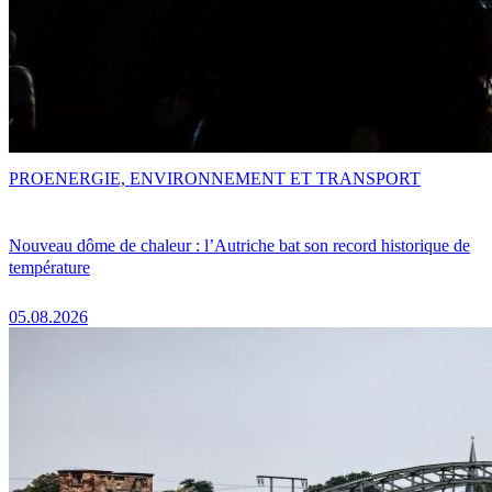
PRO
ENERGIE, ENVIRONNEMENT ET TRANSPORT
Nouveau dôme de chaleur : l’Autriche bat son record historique de
température
05.08.2026