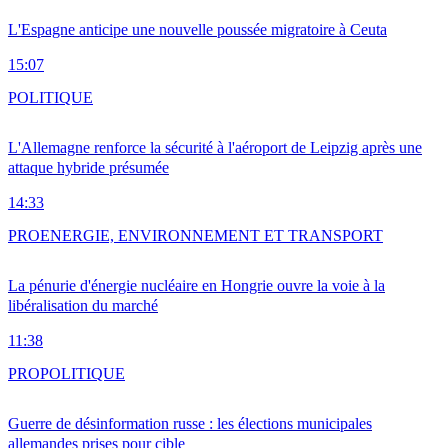
L'Espagne anticipe une nouvelle poussée migratoire à Ceuta
15:07
POLITIQUE
L'Allemagne renforce la sécurité à l'aéroport de Leipzig après une
attaque hybride présumée
14:33
PRO
ENERGIE, ENVIRONNEMENT ET TRANSPORT
La pénurie d'énergie nucléaire en Hongrie ouvre la voie à la
libéralisation du marché
11:38
PRO
POLITIQUE
Guerre de désinformation russe : les élections municipales
allemandes prises pour cible