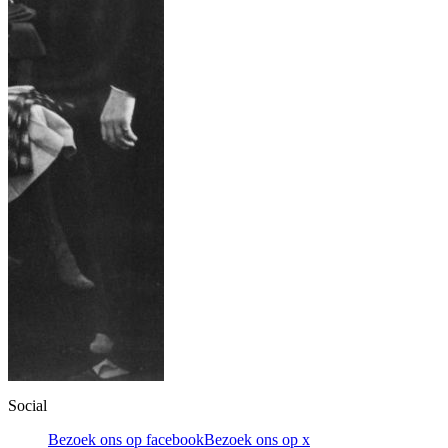
Social
Bezoek ons op facebook
Bezoek ons op x