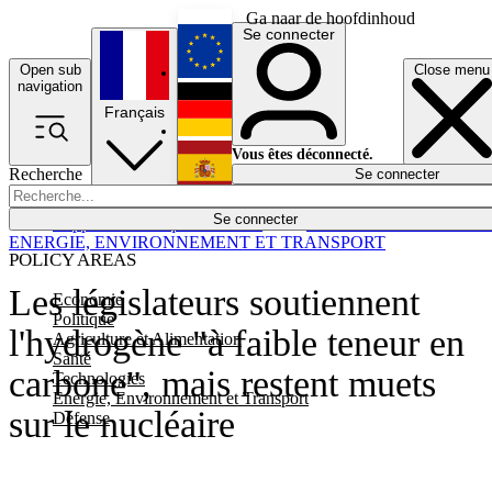
Ga naar de hoofdinhoud
Se connecter
Open sub
Close menu
English
navigation
Français
Deutsch
Vous êtes déconnecté.
Recherche
Se connecter
Español
Lumières éteintes
Se connecter
Rapporteur
Politique
Économie
Newsletters
Evénements
Em
ENERGIE, ENVIRONNEMENT ET TRANSPORT
POLICY AREAS
Les législateurs soutiennent
Economie
Politique
l'hydrogène "à faible teneur en
Agriculture et Alimentation
Santé
carbone", mais restent muets
Technologies
Energie, Environnement et Transport
sur le nucléaire
Défense