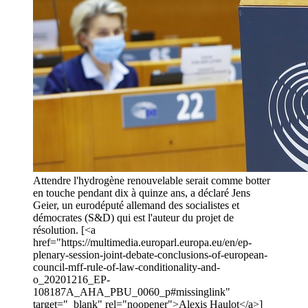
Attendre l'hydrogène renouvelable serait comme botter
en touche pendant dix à quinze ans, a déclaré Jens
Geier, un eurodéputé allemand des socialistes et
démocrates (S&D) qui est l'auteur du projet de
résolution. [<a
href="https://multimedia.europarl.europa.eu/en/ep-
plenary-session-joint-debate-conclusions-of-european-
council-mff-rule-of-law-conditionality-and-
o_20201216_EP-
108187A_AHA_PBU_0060_p#missinglink"
target="_blank" rel="noopener">Alexis Haulot</a>]