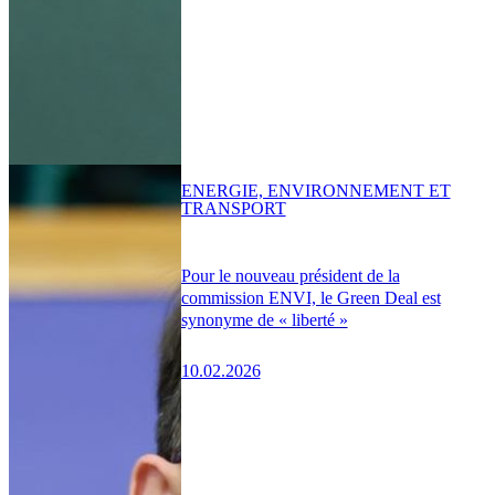
ENERGIE, ENVIRONNEMENT ET
TRANSPORT
Pour le nouveau président de la
commission ENVI, le Green Deal est
synonyme de « liberté »
10.02.2026