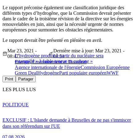
Le rapport préconise également une classification juridique des
différents types d’hydrogène, que la Commission devrait présenter
dans le cadre de la troisième révision de la directive sur les énergies
renouvelables en juin, ainsi que la nécessité urgente de normes
européennes pour surmonter les obstacles réglementaires.
Le rapport devrait être présenté en plénière en avril.
Mar 23, 2021 -
Dernière mise à jour: Mar 23, 2021 -
L’hydrogène produit à partir du nucléaire sera
08:47
08:51
estampillé « à faible teneur en carbone »
Energie, Environnement et Transport
Agence internationale de l'énergie
Commission Européenne
Green Deal
Hydrogène
Parti populaire européen
WWF
Print
Partager
LES PLUS LUS
POLITIQUE
EXCLUSIF : L'Islande demande à Bruxelles de ne pas s'immiscer
dans son référendum sur l'UE
07.08.2026