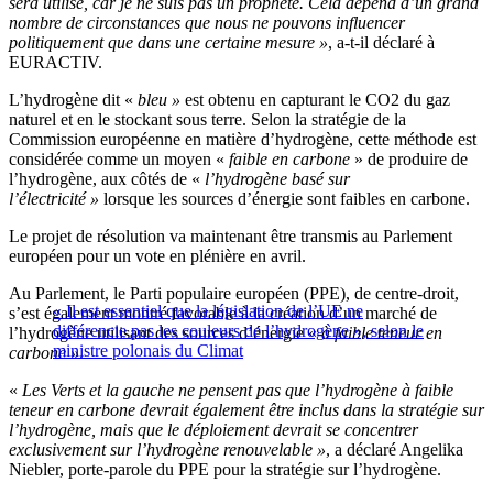
sera utilisé, car je ne suis pas un prophète. Cela dépend d’un grand
nombre de circonstances que nous ne pouvons influencer
politiquement que dans une certaine mesure »
, a-t-il déclaré à
EURACTIV.
L’hydrogène dit «
bleu »
est obtenu en capturant le CO2 du gaz
naturel et en le stockant sous terre. Selon la stratégie de la
Commission européenne en matière d’hydrogène, cette méthode est
considérée comme un moyen «
faible en carbone
» de produire de
l’hydrogène, aux côtés de «
l’hydrogène basé sur
l’électricité »
lorsque les sources d’énergie sont faibles en carbone.
Le projet de résolution va maintenant être transmis au Parlement
européen pour un vote en plénière en avril.
Au Parlement, le Parti populaire européen (PPE), de centre-droit,
« Il est essentiel que la législation de l’UE ne
s’est également montré favorable à la création d’un marché de
différencie pas les couleurs de l’hydrogène », selon le
l’hydrogène utilisant des sources d’énergie «
à faible teneur en
ministre polonais du Climat
carbone »
.
«
Les Verts et la gauche ne pensent pas que l’hydrogène à faible
teneur en carbone devrait également être inclus dans la stratégie sur
l’hydrogène, mais que le déploiement devrait se concentrer
exclusivement sur l’hydrogène renouvelable »
, a déclaré Angelika
Niebler, porte-parole du PPE pour la stratégie sur l’hydrogène.