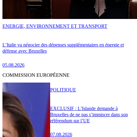
ENERGIE, ENVIRONNEMENT ET TRANSPORT
L’Italie va négocier des dépenses supplémentaires en énergie et
défense avec Bruxelles
05.08.2026
COMMISSION EUROPÉENNE
POLITIQUE
EXCLUSIF : L’Islande demande à
Bruxelles de ne pas s’immiscer dans son
référendum sur l’UE
07.08.2026