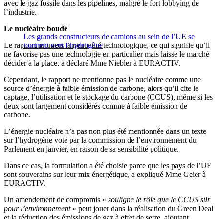
avec le gaz fossile dans les pipelines, malgré le fort lobbying de
l’industrie.
Le nucléaire boudé
Les grands constructeurs de camions au sein de l’UE se
Le rapport promeut la neutralité technologique, ce qui signifie qu’il
tournent vers l’hydrogène
ne favorise pas une technologie en particulier mais laisse le marché
décider à la place, a déclaré Mme Niebler à EURACTIV.
Cependant, le rapport ne mentionne pas le nucléaire comme une
source d’énergie à faible émission de carbone, alors qu’il cite le
captage, l’utilisation et le stockage du carbone (CCUS), même si les
deux sont largement considérés comme à faible émission de
carbone.
L’énergie nucléaire n’a pas non plus été mentionnée dans un texte
sur l’hydrogène voté par la commission de l’environnement du
Parlement en janvier, en raison de sa sensibilité politique.
Dans ce cas, la formulation a été choisie parce que les pays de l’UE
sont souverains sur leur mix énergétique, a expliqué Mme Geier à
EURACTIV.
Un amendement de compromis «
souligne le rôle que le CCUS sûr
pour l’environnement
» peut jouer dans la réalisation du Green Deal
et la réduction des émissions de gaz à effet de serre, ajoutant