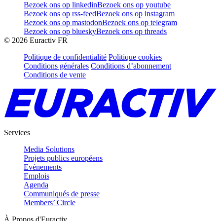
Bezoek ons op linkedin
Bezoek ons op youtube
Bezoek ons op rss-feed
Bezoek ons op instagram
Bezoek ons op mastodon
Bezoek ons op telegram
Bezoek ons op bluesky
Bezoek ons op threads
©
2026
Euractiv FR
Politique de confidentialité
Politique cookies
Conditions générales
Conditions d’abonnement
Conditions de vente
Services
Media Solutions
Projets publics européens
Evénements
Emplois
Agenda
Communiqués de presse
Members’ Circle
À Propos d'Euractiv