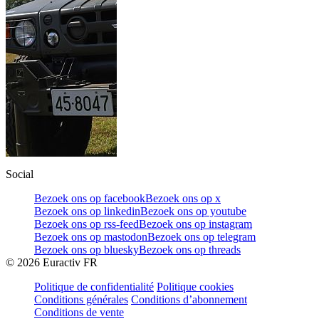
Social
Bezoek ons op facebook
Bezoek ons op x
Bezoek ons op linkedin
Bezoek ons op youtube
Bezoek ons op rss-feed
Bezoek ons op instagram
Bezoek ons op mastodon
Bezoek ons op telegram
Bezoek ons op bluesky
Bezoek ons op threads
©
2026
Euractiv FR
Politique de confidentialité
Politique cookies
Conditions générales
Conditions d’abonnement
Conditions de vente