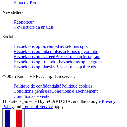
Euractiv Pro
Newsletters
Rapporteur
Newsletters en anglais
Social
Bezoek ons op facebook
Bezoek ons op x
Bezoek ons op linkedin
Bezoek ons op youtube
Bezoek ons op rss-feed
Bezoek ons op instagram
Bezoek ons op mastodon
Bezoek ons op telegram
Bezoek ons op bluesky
Bezoek ons op threads
©
2026
Euractiv FR. All rights reserved.
Politique de confidentialité
Politique cookies
Conditions générales
Conditions d’abonnement
Conditions de vente
This site is protected by reCAPTCHA, and the Google
Privacy
Policy
and
Terms of Service
apply.