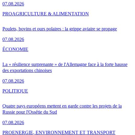
07.08.2026
PRO
AGRICULTURE & ALIMENTATION
Poulets, bovins et ours polaires : la grippe aviaire se propage
07.08.2026
ÉCONOMIE
La « résilience surprenante » de l'Allemagne face à la forte hausse
des exportations chinoises
07.08.2026
POLITIQUE
Quatre pays européens mettent en garde contre les projets de la
Russie pour l'Ossétie du Sud
07.08.2026
PRO
ENERGIE, ENVIRONNEMENT ET TRANSPORT