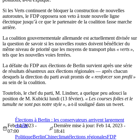
Si les Verts continuent de bloquer la construction de nouvelles
autoroutes, le FDP opposera son veto à toute nouvelle ligne
électrique jusqu’à ce que le partenaire de la coalition fasse marche
arrière.
La coalition gouvernementale allemande est actuellement divisée sur
la question de savoir si les nouvelles routes doivent bénéficier du
même niveau de priorité que les moyens de transport plus
« verts »
,
tels que les nouvelles voies ferrées.
La défaite du FDP aux élections de Berlin survient après une série
de résultats désastreux aux élections régionales — après chacun
desquels la direction du parti avait promis de
« renforcer son profil »
au sein de la coalition.
Toutefois, le chef du parti, M. Lindner, a quelque peu adouci la
position de M. Kubicki lundi
(
13
février)
.
« Les courses folles et le
tumulte ne sont pas notre style »
, a-t-il souligné dans un tweet.
Élections à Berlin : les conservateurs arrivent largement
Feb 14, 2023 -
en tête
Dernière mise à jour: Feb 14, 2023 -
07:00
18:41
Politique
Berlin
Chine
climat
élections régionales
FDP