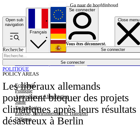
Ga naar de hoofdinhoud
Se connecter
Open sub
Close menu
English
navigation
Français
Deutsch
Vous êtes déconnecté.
Recherche
Se connecter
Español
Lumières éteintes
Se connecter
Rapporteur
Politique
Économie
Newsletters
Evénements
Em
POLITIQUE
POLICY AREAS
Les libéraux allemands
Economie
Politique
pourraient bloquer des projets
Agriculture et Alimentation
Santé
climatiques après leurs résultats
Technologies
Energie, Environnement et Transport
désastreux à Berlin
Défense