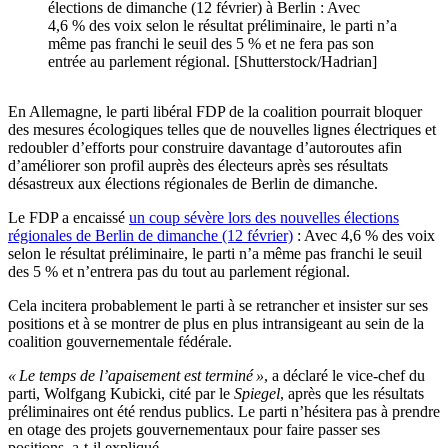
élections de dimanche (12 février) à Berlin : Avec
4,6 % des voix selon le résultat préliminaire, le parti n’a
même pas franchi le seuil des 5 % et ne fera pas son
entrée au parlement régional. [Shutterstock/Hadrian]
En Allemagne, le parti libéral FDP de la coalition pourrait bloquer
des mesures écologiques telles que de nouvelles lignes électriques et
redoubler d’efforts pour construire davantage d’autoroutes afin
d’améliorer son profil auprès des électeurs après ses résultats
désastreux aux élections régionales de Berlin de dimanche.
Le FDP a encaissé
un coup sévère lors des nouvelles élections
régionales de Berlin de dimanche (12 février)
: Avec 4,6 % des voix
selon le résultat préliminaire, le parti n’a même pas franchi le seuil
des 5 % et n’entrera pas du tout au parlement régional.
Cela incitera probablement le parti à se retrancher et insister sur ses
positions et à se montrer de plus en plus intransigeant au sein de la
coalition gouvernementale fédérale.
« Le temps de l’apaisement est terminé »
, a déclaré le vice-chef du
parti, Wolfgang Kubicki, cité par le
Spiegel
, après que les résultats
préliminaires ont été rendus publics. Le parti n’hésitera pas à prendre
en otage des projets gouvernementaux pour faire passer ses
positions, a-t-il expliqué.