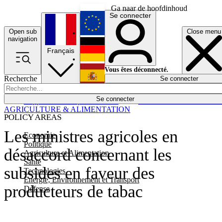
Ga naar de hoofdinhoud
Se connecter
Open sub
Close menu
English
navigation
Français
Deutsch
Vous êtes déconnecté.
Recherche
Se connecter
Español
Lumières éteintes
Se connecter
Rapporteur
Politique
Économie
Newsletters
Evénements
Em
AGRICULTURE & ALIMENTATION
POLICY AREAS
Les ministres agricoles en
Economie
Politique
désaccord concernant les
Agriculture et Alimentation
Santé
subsides en faveur des
Technologies
Energie, Environnement et Transport
producteurs de tabac
Défense