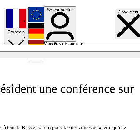
Se connecter
Close menu
English
Français
Deutsch
Vous êtes déconnecté.
Se connecter
Español
Lumières éteintes
résident une conférence sur
le à tenir la Russie pour responsable des crimes de guerre qu’elle