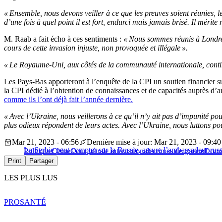
« Ensemble, nous devons veiller à ce que les preuves soient réunies, 
d’une fois à quel point il est fort, endurci mais jamais brisé. Il mérite 
M. Raab a fait écho à ces sentiments :
« Nous sommes réunis à Londres
cours de cette invasion injuste, non provoquée et illégale ».
« Le Royaume-Uni, aux côtés de la communauté internationale, continuer
Les Pays-Bas apporteront à l’enquête de la CPI un soutien financier s
la CPI dédié à l’obtention de connaissances et de capacités auprès d’
comme ils l’ont déjà fait l’année dernière.
« Avec l’Ukraine, nous veillerons à ce qu’il n’y ait pas d’impunité po
plus odieux répondent de leurs actes. Avec l’Ukraine, nous luttons pour 
Mar 21, 2023 - 06:56
Dernière mise à jour: Mar 21, 2023 - 09:40
La Serbie peut compter sur la Russie, assure l’ambassadeur rus
Politique
Chine
Cour pénale internationale
crimes de guerre
Domi
Print
Partager
LES PLUS LUS
PRO
SANTÉ