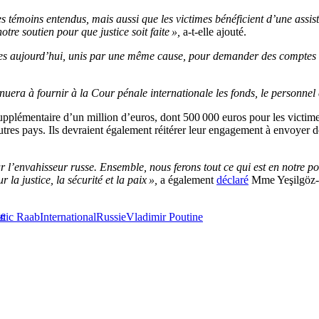
les témoins entendus, mais aussi que les victimes bénéficient d’une ass
notre soutien pour que justice soit faite »,
a-t-elle ajouté.
 aujourd’hui, unis par une même cause, pour demander des comptes au
a à fournir à la Cour pénale internationale les fonds, le personnel et l
upplémentaire d’un million d’euros, dont 500 000 euros pour les victime
autres pays. Ils devraient également réitérer leur engagement à envoyer
ur l’envahisseur russe. Ensemble, nous ferons tout ce qui est en notre po
la justice, la sécurité et la paix »,
a également
déclaré
Mme Yeşilgöz-
se
nic Raab
International
Russie
Vladimir Poutine