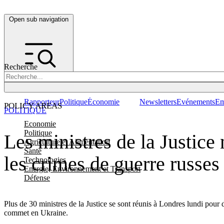
Open sub navigation
Recherche
Rapporteur
Politique
Économie
Newsletters
Evénements
Em
POLICY AREAS
POLITIQUE
Economie
Politique
Les ministres de la Justice
Agriculture et Alimentation
Santé
les crimes de guerre russes
Technologies
Energie, Environnement et Transport
Défense
Plus de 30 ministres de la Justice se sont réunis à Londres lundi pour 
commet en Ukraine.