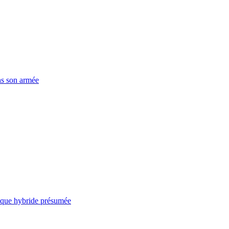
ns son armée
taque hybride présumée