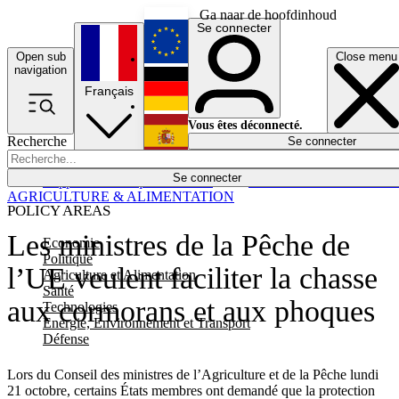
Ga naar de hoofdinhoud
Se connecter
Open sub
Close menu
English
navigation
Français
Deutsch
Vous êtes déconnecté.
Recherche
Se connecter
Español
Lumières éteintes
Se connecter
Rapporteur
Politique
Économie
Newsletters
Evénements
Em
AGRICULTURE & ALIMENTATION
POLICY AREAS
Les ministres de la Pêche de
Economie
Politique
l’UE veulent faciliter la chasse
Agriculture et Alimentation
Santé
aux cormorans et aux phoques
Technologies
Energie, Environnement et Transport
Défense
Lors du Conseil des ministres de l’Agriculture et de la Pêche lundi
21 octobre, certains États membres ont demandé que la protection