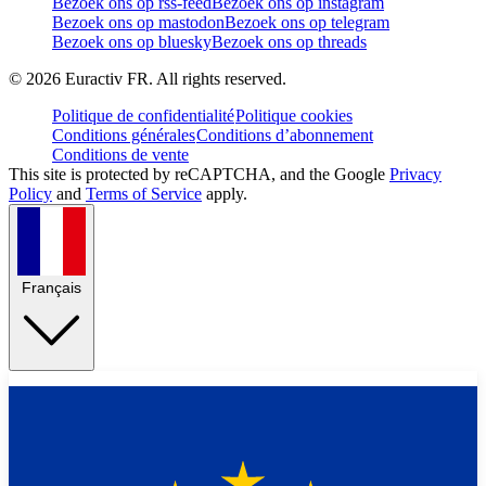
Bezoek ons op rss-feed
Bezoek ons op instagram
Bezoek ons op mastodon
Bezoek ons op telegram
Bezoek ons op bluesky
Bezoek ons op threads
©
2026
Euractiv FR. All rights reserved.
Politique de confidentialité
Politique cookies
Conditions générales
Conditions d’abonnement
Conditions de vente
This site is protected by reCAPTCHA, and the Google
Privacy
Policy
and
Terms of Service
apply.
Français