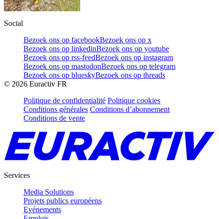
Social
Bezoek ons op facebook
Bezoek ons op x
Bezoek ons op linkedin
Bezoek ons op youtube
Bezoek ons op rss-feed
Bezoek ons op instagram
Bezoek ons op mastodon
Bezoek ons op telegram
Bezoek ons op bluesky
Bezoek ons op threads
©
2026
Euractiv FR
Politique de confidentialité
Politique cookies
Conditions générales
Conditions d’abonnement
Conditions de vente
Services
Media Solutions
Projets publics européens
Evénements
Emplois