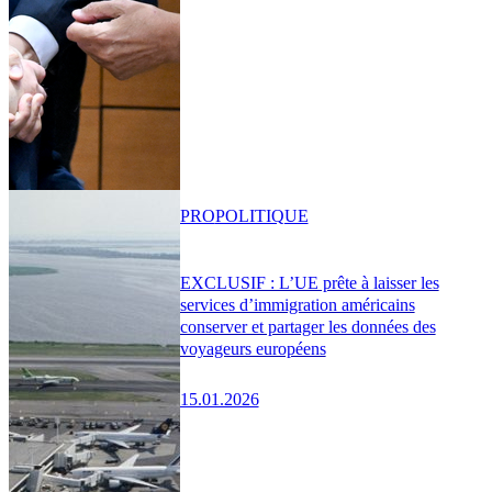
PRO
POLITIQUE
EXCLUSIF : L’UE prête à laisser les
services d’immigration américains
conserver et partager les données des
voyageurs européens
15.01.2026