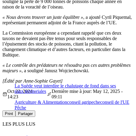
souligné la perte de 9 000 tonnes de poissons chaque année en
raison de la voracité de l’oiseau.
« Nous devons trouver un juste équilibre »
, a ajouté Cyril Piquemal,
représentant permanent adjoint de la France auprès de l’UE.
La Commission européenne a cependant rappelé que ces deux
taxons ne devaient pas être tenus pour seuls responsables de
l’épuisement des stocks de poissons, citant la pollution, le
changement climatique et d’autres facteurs, en particulier dans la
Baltique.
« Le contrôle des prédateurs ne résoudra pas ces autres problèmes
majeurs »
, a souligné Janusz Wojciechowski.
[Édité par Anne-Sophie Gayet]
La Suède veut interdire le chalutage de fond dans ses
Oct 22, 2024 -
eaux territoriales
Dernière mise à jour: May 12, 2025 -
14:23
09:11
Agriculture & Alimentation
conseil agripeche
conseil de l'UE
Pêche
Print
Partager
LES PLUS LUS