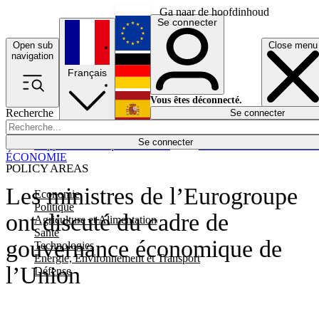
Ga naar de hoofdinhoud
Se connecter
Open sub
Close menu
English
navigation
Français
Deutsch
Vous êtes déconnecté.
Recherche
Se connecter
Español
Lumières éteintes
Se connecter
Rapporteur
Politique
Économie
Newsletters
Evénements
Em
ÉCONOMIE
POLICY AREAS
Les ministres de l’Eurogroupe
Economie
Politique
ont discuté du cadre de
Agriculture et Alimentation
Santé
gouvernance économique de
Technologies
Energie, Environnement et Transport
l’Union
Défense