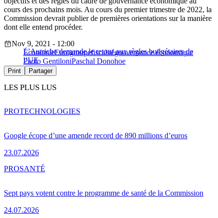
objectifs et des règles du cadre de gouvernance économique au
cours des prochains mois. Au cours du premier trimestre de 2022, la
Commission devrait publier de premières orientations sur la manière
dont elle entend procéder.
Nov 9, 2021 - 12:00
L’Autriche demande le retour aux règles budgétaires de
Économie
Eurogroupe
fiscalité
gouvernance économique
l’UE
Paolo Gentiloni
Paschal Donohoe
Print
Partager
LES PLUS LUS
PRO
TECHNOLOGIES
Google écope d’une amende record de 890 millions d’euros
23.07.2026
PRO
SANTÉ
Sept pays votent contre le programme de santé de la Commission
24.07.2026