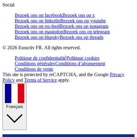
Social
Bezoek ons op facebook
Bezoek ons op x
Bezoek ons op linkedin
Bezoek ons op youtube
Bezoek ons op rss-feed
Bezoek ons op instagram
Bezoek ons op mastodon
Bezoek ons op telegram
Bezoek ons op bluesky
Bezoek ons op threads
©
2026
Euractiv FR. All rights reserved.
Politique de confidentialité
Politique cookies
Conditions générales
Conditions d’abonnement
Conditions de vente
This site is protected by reCAPTCHA, and the Google
Privacy
Policy
and
Terms of Service
apply.
Français