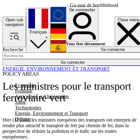
Ga naar de hoofdinhoud
Se connecter
Open sub
Close menu
English
navigation
Français
Deutsch
Vous êtes déconnecté.
Recherche
Se connecter
Español
Lumières éteintes
Se connecter
Rapporteur
Politique
Économie
Newsletters
Evénements
Em
ENERGIE, ENVIRONNEMENT ET TRANSPORT
POLICY AREAS
Les ministres pour le transport
Economie
Politique
ferroviaire vert
Agriculture et Alimentation
Santé
Technologies
Energie, Environnement et Transport
Défense
Hier (11 juin), les ministres européens des transports ont entrepris de
rendre plus attractif le transport de fret par chemin de fer, dans la
perspective de réduire la pollution et le trafic sur les routes
européennes.