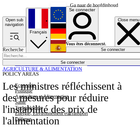
Ga naar de hoofdinhoud
Se connecter
Open sub
Close menu
English
navigation
Français
Deutsch
Vous êtes déconnecté.
Recherche
Se connecter
Español
Lumières éteintes
Se connecter
Rapporteur
Politique
Économie
Newsletters
Evénements
Em
AGRICULTURE & ALIMENTATION
POLICY AREAS
Les ministres réfléchissent à
Economie
Politique
des mesures pour réduire
Agriculture et Alimentation
Santé
l'instabilité des prix de
Technologies
Energie, Environnement et Transport
l'alimentation
Défense