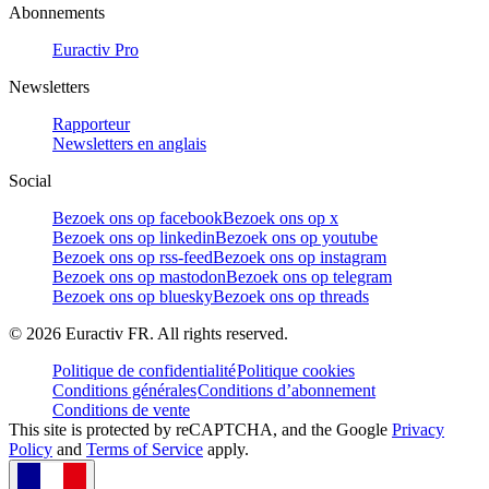
Abonnements
Euractiv Pro
Newsletters
Rapporteur
Newsletters en anglais
Social
Bezoek ons op facebook
Bezoek ons op x
Bezoek ons op linkedin
Bezoek ons op youtube
Bezoek ons op rss-feed
Bezoek ons op instagram
Bezoek ons op mastodon
Bezoek ons op telegram
Bezoek ons op bluesky
Bezoek ons op threads
©
2026
Euractiv FR. All rights reserved.
Politique de confidentialité
Politique cookies
Conditions générales
Conditions d’abonnement
Conditions de vente
This site is protected by reCAPTCHA, and the Google
Privacy
Policy
and
Terms of Service
apply.