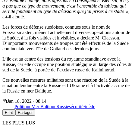
d’ensemble change, nous agissons en conséquence. Bien sûr, il n’y
a pas que ce type de mouvement, c’est l’ensemble du tableau qui
sert de fondement au type de décisions que j’ai prises à ce stade »
,
a-t-il ajouté.
Les forces de défense suédoises, connues sous le nom de
Försvarsmakten, mènent actuellement diverses opérations autour de
la Suède, à la fois visibles et invisibles, a déclaré M. Claesson.
D’importants mouvements de troupes ont été effectués de la Suède
continentale vers l’île de Gotland ces derniers jours.
L’île est au centre des tensions du royaume scandinave avec la
Russie, car elle occupe une position stratégique au large des côtes du
sud de la Suède, à portée de l’exclave russe de Kaliningrad.
Ces nouvelles mesures militaires sont une réaction de la Suède à la
situation tendue entre la Russie et l’Ukraine et à l’activité accrue de
la Russie en mer Baltique.
Jan 18, 2022 - 08:14
Politique
Mer Baltique
Russie
sécurité
Suède
Print
Partager
LES PLUS LUS