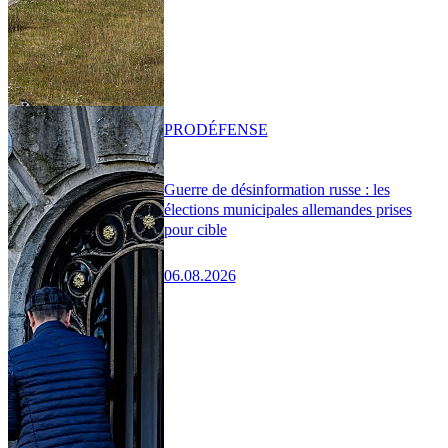
PRO
DÉFENSE
Guerre de désinformation russe : les
élections municipales allemandes prises
pour cible
06.08.2026