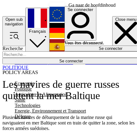
Ga naar de hoofdinhoud
Se connecter
Open sub
Close menu
English
navigation
Français
Deutsch
Vous êtes déconnecté.
Recherche
Se connecter
Español
Lumières éteintes
Se connecter
Rapporteur
Politique
Économie
Newsletters
Evénements
Em
POLITIQUE
POLICY AREAS
Les navires de guerre russes
Economie
Politique
quittent la mer Baltique
Agriculture et Alimentation
Santé
Technologies
Energie, Environnement et Transport
Défense
Plusieurs navires de débarquement de la marine russe qui
naviguaient en mer Baltique sont en train de quitter la zone, selon les
forces armées suédoises.