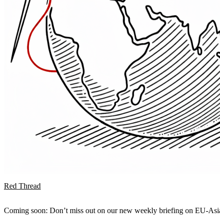
Red Thread
Coming soon: Don’t miss out on our new weekly briefing on EU-Asia 