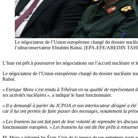
Le négociateur de l’Union européenne chargé du dossier nucléair
l’ultraconservateur Ebrahim Raïssi. [EPA-EFE/ABEDIN
L’Iran est prêt à poursuivre les négociations sur l’accord nucléaire e
Le négociateur de l’Union européenne chargé du dossier nucléaire iran
Raïssi.
« Enrique Mora s’est rendu à Téhéran en sa qualité de représentant 
ses activités nucléaires »
, a indiqué le haut fonctionnaire.
« Il a demandé à parler du JCPOA et son interlocuteur désigné a ét
car il lui ont permis de faire passer des messages, notamment la préoc
« Les Iraniens lui ont fait part de leur volonté de reprendre les discuss
fonctionnaire européen.
« Les Iraniens lui ont dit être prêts à retourn
M. Mora a informé les États-Unis de la teneur de ses entretiens juste 