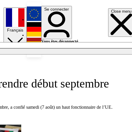
Se connecter
Close menu
English
Français
Deutsch
Vous êtes déconnecté.
Se connecter
Español
Lumières éteintes
prendre début septembre
embre, a confié samedi (7 août) un haut fonctionnaire de l’UE.