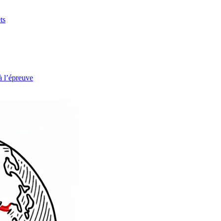
ts
à l’épreuve