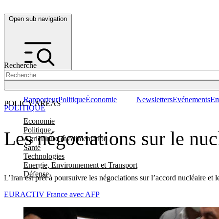
Open sub navigation
Recherche
Rapporteur
Politique
Économie
Newsletters
Evénements
Em
POLICY AREAS
POLITIQUE
Economie
Politique
Les négociations sur le nuc
Agriculture et Alimentation
Santé
Technologies
Energie, Environnement et Transport
Défense
L’Iran est prêt à poursuivre les négociations sur l’accord nucléaire e
EURACTIV France avec AFP