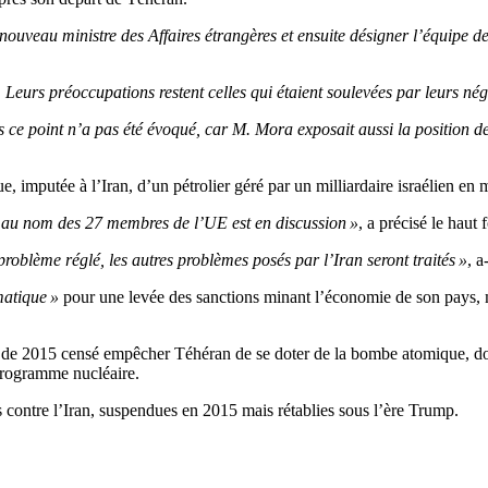
uveau ministre des Affaires étrangères et ensuite désigner l’équipe d
eurs préoccupations restent celles qui étaient soulevées par leurs nég
s ce point n’a pas été évoqué, car M. Mora exposait aussi la position de
e, imputée à l’Iran, d’un pétrolier géré par un milliardaire israélien e
l au nom des 27 membres de l’UE est en discussion »
, a précisé le haut 
e problème réglé, les autres problèmes posés par l’Iran seront traités »
, a
matique »
pour une levée des sanctions minant l’économie de son pays, m
ord de 2015 censé empêcher Téhéran de se doter de la bombe atomique, d
 programme nucléaire.
 contre l’Iran, suspendues en 2015 mais rétablies sous l’ère Trump.