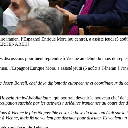
e iranien, l’Espagnol Enrique Mora (au centre), a assisté jeudi (5 août)
 TAHERKENAREH]
t les discussions pourraient reprendre à Vienne au début du mois de sept
ien, l’Espagnol Enrique Mora, a assisté jeudi (5 août) à Téhéran à l’in
de Josep Borrell, chef de la diplomatie européenne et coordinateur du
é Hossein Amir-Abdollahian »
, qui pourrait devenir le nouveau chef de la
cupation suscitée par les activités nucléaires iraniennes au cours des 
ions à Vienne le plus tôt possible et sur la base du texte qui était sur la 
er à Vienne, mais ils ne veulent pas discuter pour discuter. Ils veulent un
après son départ de Téhéran.