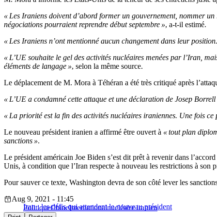
« Les Iraniens doivent d’abord former un gouvernement, nommer un no
négociations pourraient reprendre début septembre »
, a-t-il estimé.
« Les Iraniens n’ont mentionné aucun changement dans leur position. L
« L’UE souhaite le gel des activités nucléaires menées par l’Iran, mai
éléments de langage »
, selon la même source.
Le déplacement de M. Mora à Téhéran a été très critiqué après l’attaqu
« L’UE a condamné cette attaque et une déclaration de Josep Borrel
« La priorité est la fin des activités nucléaires iraniennes. Une fois c
Le nouveau président iranien a affirmé être ouvert à
« tout plan diplo
sanctions »
.
Le président américain Joe Biden s’est dit prêt à revenir dans l’acc
Unis, à condition que l’Iran respecte à nouveau les restrictions à son
Pour sauver ce texte, Washington devra de son côté lever les sanctions
Aug 9, 2021 - 11:45
Iran : les défis qui attendent le nouveau président
Politique
Chine
International
nucléaire iranien