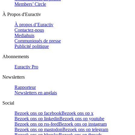
Members’ Circle
À Propos d'Euractiv
À propos d’Euractiv
Contactez-nous
Mediahuis
Communiqués de presse
Publicité politique
Abonnements
Euractiv Pro
Newsletters
Rapporteur
Newsletters en anglais
Social
Bezoek ons op facebook
Bezoek ons op x
Bezoek ons op linkedin
Bezoek ons op youtube
Bezoek ons op rss-feed
Bezoek ons op instagram
Bezoek ons op mastodon
Bezoek ons op telegram
Bezoek ons op bluesky
Bezoek ons op threads