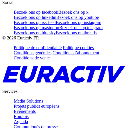
Social
Bezoek ons op facebook
Bezoek ons op x
Bezoek ons op linkedin
Bezoek ons op youtube
Bezoek ons op rss-feed
Bezoek ons op instagram
Bezoek ons op mastodon
Bezoek ons op telegram
Bezoek ons op bluesky
Bezoek ons op threads
©
2026
Euractiv FR
Politique de confidentialité
Politique cookies
Conditions générales
Conditions d’abonnement
Conditions de vente
Services
Media Solutions
Projets publics européens
Evénements
Emplois
Agenda
Communiqués de presse