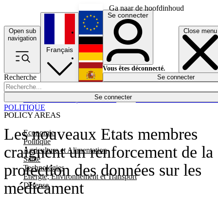
Ga naar de hoofdinhoud
Se connecter
Open sub
Close menu
English
navigation
Français
Deutsch
Vous êtes déconnecté.
Recherche
Se connecter
Español
Lumières éteintes
Se connecter
Rapporteur
Politique
Économie
Newsletters
Evénements
Em
POLITIQUE
POLICY AREAS
Les nouveaux Etats membres
Economie
Politique
craignent un renforcement de la
Agriculture et Alimentation
Santé
protection des données sur les
Technologies
Energie, Environnement et Transport
médicament
Défense