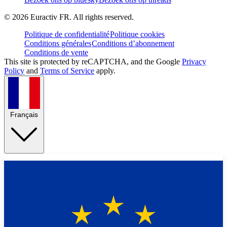
©
2026
Euractiv FR. All rights reserved.
Politique de confidentialité
Politique cookies
Conditions générales
Conditions d’abonnement
Conditions de vente
This site is protected by reCAPTCHA, and the Google
Privacy
Policy
and
Terms of Service
apply.
Français