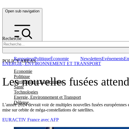
Open sub navigation
Recherche
Rapporteur
Politique
Économie
Newsletters
Evénements
Em
POLICY AREAS
ENERGIE, ENVIRONNEMENT ET TRANSPORT
Economie
Politique
Les nouvelles fusées atten
Agriculture et Alimentation
Santé
Technologies
Energie, Environnement et Transport
Défense
L'année 2024 devrait voir de multiples nouvelles fusées européennes e
mise sur orbite de méga-constellations de satellites.
EURACTIV France avec AFP