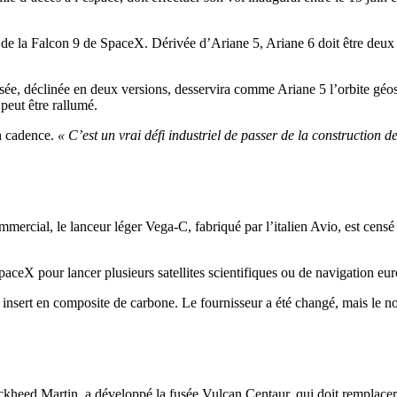
e de la Falcon 9 de SpaceX. Dérivée d’Ariane 5, Ariane 6 doit être deu
e, déclinée en deux versions, desservira comme Ariane 5 l’orbite géosta
peut être rallumé.
en cadence.
« C’est un vrai défi industriel de passer de la construction 
mercial, le lanceur léger Vega-C, fabriqué par l’italien Avio, est cens
paceX pour lancer plusieurs satellites scientifiques ou de navigation eu
 insert en composite de carbone. Le fournisseur a été changé, mais le nouv
heed Martin, a développé la fusée Vulcan Centaur, qui doit remplacer 