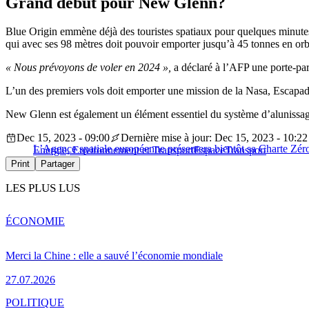
Grand début pour New Glenn?
Blue Origin emmène déjà des touristes spatiaux pour quelques minute
qui avec ses 98 mètres doit pouvoir emporter jusqu’à 45 tonnes en or
« Nous prévoyons de voler en 2024 »,
a déclaré à l’AFP une porte-par
L’un des premiers vols doit emporter une mission de la Nasa, Escapad
New Glenn est également un élément essentiel du système d’alunissa
Dec 15, 2023 - 09:00
Dernière mise à jour: Dec 15, 2023 - 10:22
L’Agence spatiale européenne présentera bientôt sa Charte Zéro
Energie, Environnement et Transport
Espace
Transport
Print
Partager
LES PLUS LUS
ÉCONOMIE
Merci la Chine : elle a sauvé l’économie mondiale
27.07.2026
POLITIQUE