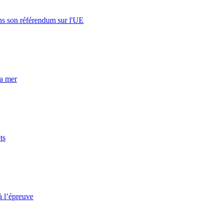
s son référendum sur l'UE
la mer
ts
à l’épreuve