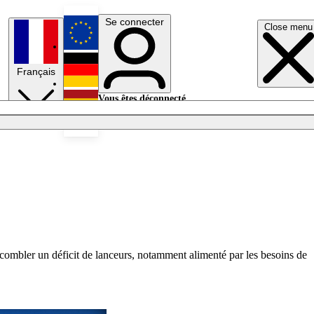
Se connecter
Close menu
English
Français
Deutsch
Vous êtes déconnecté.
Se connecter
Español
Lumières éteintes
 combler un déficit de lanceurs, notamment alimenté par les besoins de