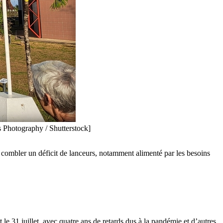
s Photography / Shutterstock]
 combler un déficit de lanceurs, notamment alimenté par les besoins
 le 31 juillet, avec quatre ans de retards dus à la pandémie et d’autres