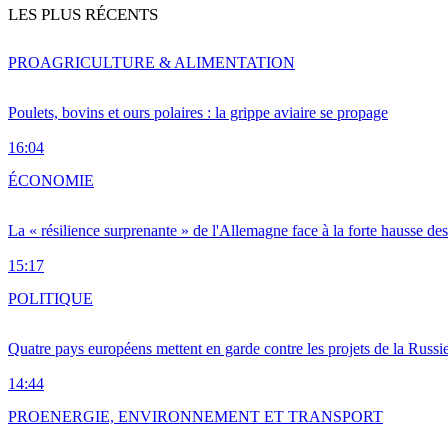
LES PLUS RÉCENTS
PRO
AGRICULTURE & ALIMENTATION
Poulets, bovins et ours polaires : la grippe aviaire se propage
16:04
ÉCONOMIE
La « résilience surprenante » de l'Allemagne face à la forte hausse de
15:17
POLITIQUE
Quatre pays européens mettent en garde contre les projets de la Russi
14:44
PRO
ENERGIE, ENVIRONNEMENT ET TRANSPORT