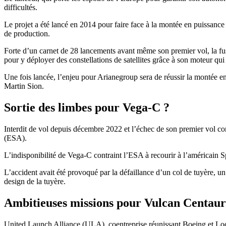
difficultés.
Le projet a été lancé en 2014 pour faire face à la montée en puissanc
de production.
Forte d’un carnet de 28 lancements avant même son premier vol, la fusé
pour y déployer des constellations de satellites grâce à son moteur qui 
Une fois lancée, l’enjeu pour Arianegroup sera de réussir la montée 
Martin Sion.
Sortie des limbes pour Vega-C ?
Interdit de vol depuis décembre 2022 et l’échec de son premier vol com
(ESA).
L’indisponibilité de Vega-C contraint l’ESA à recourir à l’américain S
L’accident avait été provoqué par la défaillance d’un col de tuyère, un
design de la tuyère.
Ambitieuses missions pour Vulcan Centaur
United Launch Alliance (ULA), coentreprise réunissant Boeing et Lock