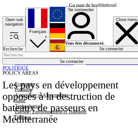
Ga naar de hoofdinhoud
Se connecter
Open sub
Close menu
English
navigation
Français
Deutsch
Vous êtes déconnecté.
Recherche
Se connecter
Español
Lumières éteintes
Se connecter
Rapporteur
Politique
Économie
Newsletters
Evénements
Em
POLITIQUE
POLICY AREAS
Les pays en développement
Economie
Politique
opposés à la destruction de
Agriculture et Alimentation
Santé
bateaux de passeurs en
Technologies
Energie, Environnement et Transport
Méditerranée
Défense