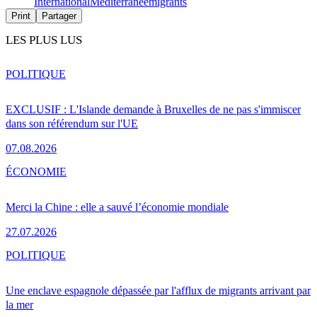
International
Méditerranée
migrants
Print
Partager
LES PLUS LUS
POLITIQUE
EXCLUSIF : L'Islande demande à Bruxelles de ne pas s'immiscer
dans son référendum sur l'UE
07.08.2026
ÉCONOMIE
Merci la Chine : elle a sauvé l’économie mondiale
27.07.2026
POLITIQUE
Une enclave espagnole dépassée par l'afflux de migrants arrivant par
la mer