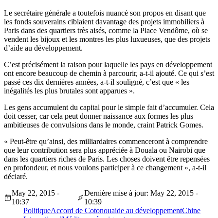
Le secrétaire générale a toutefois nuancé son propos en disant que
les fonds souverains ciblaient davantage des projets immobiliers à
Paris dans des quartiers très aisés, comme la Place Vendôme, où se
vendent les bijoux et les montres les plus luxueuses, que des projets
d’aide au développement.
C’est précisément la raison pour laquelle les pays en développement
ont encore beaucoup de chemin à parcourir, a-t-il ajouté. Ce qui s’est
passé ces dix dernières années, a-t-il souligné, c’est que « les
inégalités les plus brutales sont apparues ».
Les gens accumulent du capital pour le simple fait d’accumuler. Cela
doit cesser, car cela peut donner naissance aux formes les plus
ambitieuses de convulsions dans le monde, craint Patrick Gomes.
« Peut-être qu’ainsi, des milliardaires commenceront à comprendre
que leur contribution sera plus appréciée à Douala ou Nairobi que
dans les quartiers riches de Paris. Les choses doivent être repensées
en profondeur, et nous voulons participer à ce changement », a-t-il
déclaré.
May 22, 2015 -
Dernière mise à jour: May 22, 2015 -
10:37
10:39
Politique
Accord de Cotonou
aide au développement
Chine