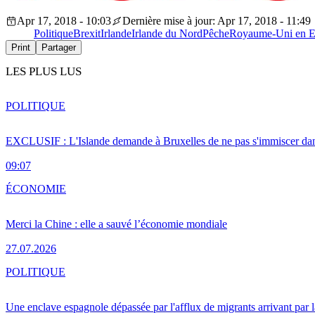
Apr 17, 2018 - 10:03
Dernière mise à jour: Apr 17, 2018 - 11:49
Politique
Brexit
Irlande
Irlande du Nord
Pêche
Royaume-Uni en E
Print
Partager
LES PLUS LUS
POLITIQUE
EXCLUSIF : L'Islande demande à Bruxelles de ne pas s'immiscer dan
09:07
ÉCONOMIE
Merci la Chine : elle a sauvé l’économie mondiale
27.07.2026
POLITIQUE
Une enclave espagnole dépassée par l'afflux de migrants arrivant par 