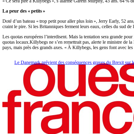
« Ce sera pire à Killybegs », s’alarme Gareth Murphy, 43 ans. 64 % d
La peur des « petits »
Doté d’un bateau « trop petit pour aller plus loin », Jerry Early, 52 a
craint le pire. Si les Britanniques ferment leurs eaux, celles du sud de 
Les quotas européens l’interdisent. Mais la tentation sera grande pour l
quotas locaux.Killybegs ne s’en remettrait pas, alerte le ministre de l
pays, mais près des grands axes. « À Killybegs, les gens font avec les r
Le Danemark prévient des conséquences graves du Brexit sur l