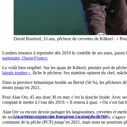
David Bonford, 33 ans, pêcheur de crevettes de Kilkeel : « Pour 
Londres renonce à reprendre dès 2019 le contrôle de ses eaux, parmi 
partenaire,
Ouest-France
.
Le voilà bien empêtré. Sur les quais de Kilkeel, premier port de pêche
laissés tomber »
, lâche le pêcheur. Ses matelots opinent du chef, mâcho
Dans la province britannique hostile au Brexit (56 %), les pêcheurs dé
moins jusqu’en 2021.
Pour Alan Orr, 45 ans dont 30 en mer, c’est la douche froide. Avec ses 
comptait le mettre à l’eau dès 2019. » Il restera à quai. « On s’est fait
Alan Orr va encore devoir partager les langoustines, crevettes et mer
Un premier compromis trouvé sur l’accord de Brexit
de nos eaux britanniques ; les Européens en récupèrent 70 %, s’agace
commune de la pêche (PCP) jusqu’en 2021, mais nous ne pourrons plus