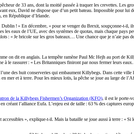
heur de 33 ans, dont la moitié passée à traquer les crevettes. Les gros
avant eux, David ne dispose que d’un petit bateau. Impossible pour lui de
in, en République d’Irlande.
 Dublin ! » En décembre, « pour se venger du Brexit, soupçonne-t-il, ils
es les eaux de l’UE, avec des systèmes de quotas, mais chaque pays peu
lots : « Je bricole sur les gros bateaux… Une chance que je n’aie pas de 
mme on dit en anglais. La tempête ramène Paul Mc Hejh au port de Killy
ine à le rassurer : « Les Britanniques finiront par nous fermer leurs eau
’une des huit conserveries qui embaument Killybegs. Dans cette ville loi
n mer et à terre. Pour les mieux lotis, la pêche se joue au large de l’Af
atron de la Killybegs Fishermen’s Organization (KFO)
, il est le porte
 en créant l’alliance Eufa. L’enjeu est de taille : 63 % des captures eur
ccessibles », explique-t-il. Mais la bataille se joue aussi à terre : « Si l