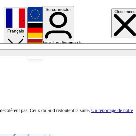
Se connecter
Close menu
English
Français
Deutsch
Vous êtes déconnecté.
Se connecter
Español
Lumières éteintes
décolèrent pas. Ceux du Sud redoutent la suite.
Un reportage de notre