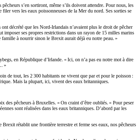
 pêcheurs s’en sortiront, même s’ils doivent attendre. Pour nous, les
 filer vers les eaux poissonneuses de la Mer du nord. Ses sorties se
 ont décrété que les Nord-Irlandais n’avaient plus le droit de pêcher
t imposer ses propres restrictions dans un rayon de 15 milles marins
famille à nourrir sinon le Brexit aurait déjà eu notre peau. »
begs, en République d’Irlande. « Ici, on n’a pas eu notre mot à dire
x… »
n de tout, les 2 300 habitants ne vivent que par et pour le poisson :
rique. Mais la plupart, ici, vivent des eaux britanniques.
-voix des pêcheurs à Bruxelles. « On craint d’être oubliés. » Pour peser
opéennes sont réalisées dans les eaux britanniques. D’abord par les
e Brexit rétablit une frontière terrestre et ferme ses eaux, nos pêcheurs