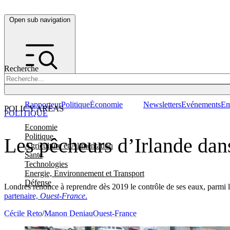
Open sub navigation
Recherche
Rapporteur
Politique
Économie
Newsletters
Evénements
Em
POLICY AREAS
POLITIQUE
Economie
Politique
Les pêcheurs d’Irlande dans
Agriculture et Alimentation
Santé
Technologies
Energie, Environnement et Transport
Défense
Londres renonce à reprendre dès 2019 le contrôle de ses eaux, parmi 
partenaire,
Ouest-France
.
Cécile Reto
/
Manon Deniau
Ouest-France