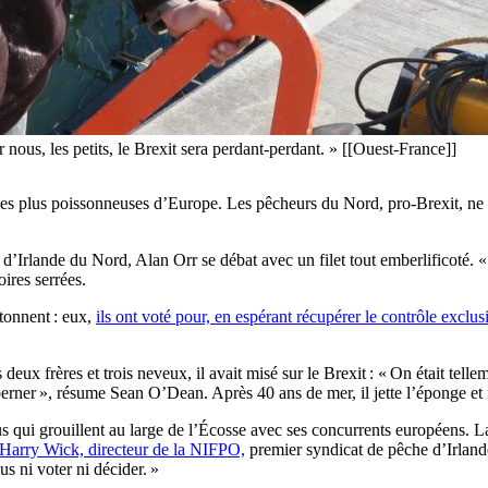
nous, les petits, le Brexit sera perdant-perdant. » [[Ouest-France]]
les plus poissonneuses d’Europe. Les pêcheurs du Nord, pro-Brexit, ne 
 d’Irlande du Nord, Alan Orr se débat avec un filet tout emberlificoté. 
ires serrées.
tonnent : eux,
ils ont voté pour, en espérant récupérer le contrôle exclu
deux frères et trois neveux, il avait misé sur le Brexit : « On était tel
 berner », résume Sean O’Dean. Après 40 ans de mer, il jette l’éponge et f
lus qui grouillent au large de l’Écosse avec ses concurrents européens.
Harry Wick, directeur de la NIFPO,
premier syndicat de pêche d’Irland
 ni voter ni décider. »