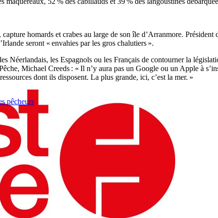
es maquereaux, 52 % des cabillauds et 39 % des langoustines débarquées
ns, capture homards et crabes au large de son île d’Arranmore. Président
l’Irlande seront « envahies par les gros chalutiers ».
es Néerlandais, les Espagnols ou les Français de contourner la législation
a Pêche, Michael Creeds : « Il n’y aura pas un Google ou un Apple à s’in
essources dont ils disposent. La plus grande, ici, c’est la mer. »
es pêcheurs