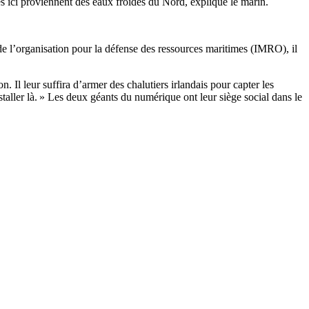
 ici proviennent des eaux froides du Nord, explique le marin.
 de l’organisation pour la défense des ressources maritimes (IMRO), il
. Il leur suffira d’armer des chalutiers irlandais pour capter les
staller là. » Les deux géants du numérique ont leur siège social dans le