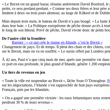
« Le Brexit est un grand bazar, résume amèrement David Bonford, le pêc
petits, ce sera perdant-perdant. » Comme ses deux frères et leur père 
limitent à deux ou trois jours alentour, au large de Kilkeel et de Dubl
Mais depuis trois mois, le bateau de David n’a pas bougé. « La faute à
dans leur baie. » La Politique européenne de pêche donne accès à tout
le long de son littoral. Privé de pêche, David vivote donc de petits bou
De l’autre côté la frontière
Barnier : « ce qui crée le risque en Irlande, c’est le Brexit »
Changement de pays. Et de temps. Il pleut des chats et des chiens, co
sur le Brexit, mais on va en souffrir. » Le sursis offert par Londres pe
À 42 ans, Paul n’a que cinq mois de mer, après une première vie dans l
ce port en eau profonde, le plus grand d’Irlande, génère 1 200 emplois e
Un tiers de revenus en jeu
« Toute la ville est suspendue au Brexit », lâche Sean O’Donoghue.
P
sur les négociations, l’Irlande s’est rapprochée de huit pays européens
Français, puis par les Irlandais.
« On a gagné une première victoire : les eaux britanniques nous restent a
perdront 30 % de leurs revenus ».